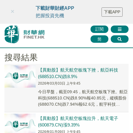
財華智庫網
FINTV
FINMETA
財華證券
媒體矩陣
下載財華財經APP
×
下載APP
智庫沙龍
聯絡我們
把握投資先機
訂閱
简
搜尋結果
【異動股】航天航空板塊下挫，航亞科技
(688510.CN)跌8.9%
2026年03月03日 上午9:45
今日早盤，截至09:45，航天航空板塊下挫。航亞
科技(688510.CN)跌8.90%報40.85元，縱橫股份
(688070.CN)跌7.94%報62.6元，航宇科技
(68823...
【異動股】航天航空板塊拉升，航天電子
(600879.CN)漲9.39%
2026年01月09日 上午9:45