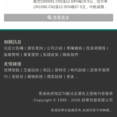
航空(300581.CN)漲12.68%報19.9元，佳力奇
(301586.CN)漲12.55%報57.5元，中航成飛
(30213...
查看更多
相關訊息
法定公告欄
|
廣告查詢
|
公司介紹
|
專欄邀稿
|
投資者關係
|
版權聲明
|
重要聲明
|
私隱政策
|
聯絡我們
友情鏈接
清博智能
|
艾媒諮詢
|
和訊
|
新時空
|
時代財經
|
證券市場周
刊
|
壹財信
|
權衡財經
|
攬富財經
|
更多...
香港政府指定刊載法定通告之憲報刊登報章
Copyright © 1998 - 2026 財華控股有限公司
香港財華社版權所有,未經同意不得轉載。