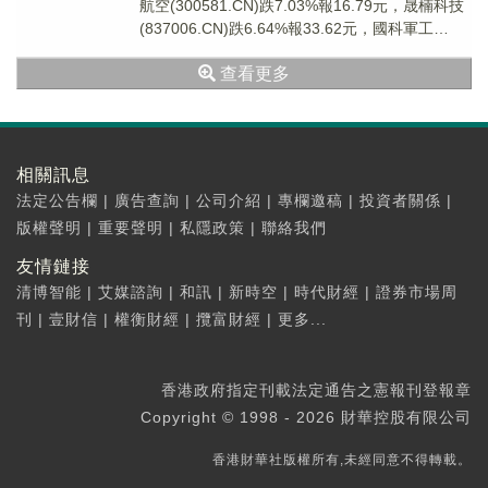
航空(300581.CN)跌7.03%報16.79元，晟楠科技
(837006.CN)跌6.64%報33.62元，國科軍工
(6885...
查看更多
相關訊息
法定公告欄
|
廣告查詢
|
公司介紹
|
專欄邀稿
|
投資者關係
|
版權聲明
|
重要聲明
|
私隱政策
|
聯絡我們
友情鏈接
清博智能
|
艾媒諮詢
|
和訊
|
新時空
|
時代財經
|
證券市場周
刊
|
壹財信
|
權衡財經
|
攬富財經
|
更多...
香港政府指定刊載法定通告之憲報刊登報章
Copyright © 1998 - 2026 財華控股有限公司
香港財華社版權所有,未經同意不得轉載。