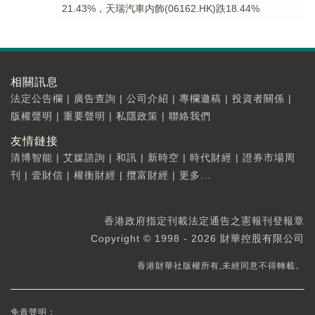
21.43%，天瑞汽車内飾(06162.HK)跌18.44%
相關訊息
法定公告欄
|
廣告查詢
|
公司介紹
|
專欄邀稿
|
投資者關係
|
版權聲明
|
重要聲明
|
私隱政策
|
聯絡我們
友情鏈接
清博智能
|
艾媒諮詢
|
和訊
|
新時空
|
時代財經
|
證券市場周
刊
|
壹財信
|
權衡財經
|
攬富財經
|
更多...
香港政府指定刊載法定通告之憲報刊登報章
Copyright © 1998 - 2026 財華控股有限公司
香港財華社版權所有,未經同意不得轉載。
免責聲明：