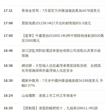
17:11
香港金管局：7月底官方外匯儲備資產為4478億美元
17:08
寶龍地產(01238.HK)7月合約銷售額約5.5億元
17:00
【盈警】中慶股份(01855.HK)料中期除稅後虧損500萬
至2000萬元
16:46
浙江證監局對財通證券股份有限公司採取出具警示函
措施
16:36
網信辦：大型個人信息處理者應當採取加密、去標識
化等措施保障所處理個人信息安全
16:30
國家外匯局：7月末中國外匯儲備規模34188億美元 升
幅0.07%
16:24
山金國際：港股上市工作正常推進中
16:20
【異動股】港股跌幅榜前十，九福來(08611.HK)跌