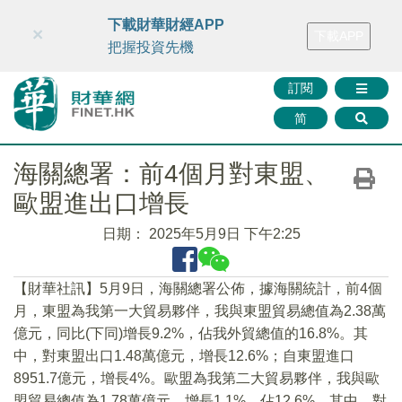
財華智庫網
FINTV
FINMETA
財華證券
媒體矩陣
下載財華財經APP
×
下載APP
智庫沙龍
聯絡我們
把握投資先機
訂閱
简
海關總署：前4個月對東盟、
歐盟進出口增長
日期：
2025年5月9日 下午2:25
【財華社訊】5月9日，海關總署公佈，據海關統計，前4個
月，東盟為我第一大貿易夥伴，我與東盟貿易總值為2.38萬
億元，同比(下同)增長9.2%，佔我外貿總值的16.8%。其
中，對東盟出口1.48萬億元，增長12.6%；自東盟進口
8951.7億元，增長4%。歐盟為我第二大貿易夥伴，我與歐
盟貿易總值為1.78萬億元，增長1.1%，佔12.6%。其中，對