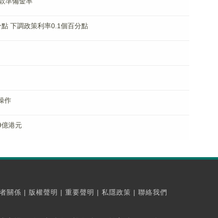
款準備金率
點 下調政策利率0.1個百分點
操作
9億港元
者關係
|
版權聲明
|
重要聲明
|
私隱政策
|
聯絡我們