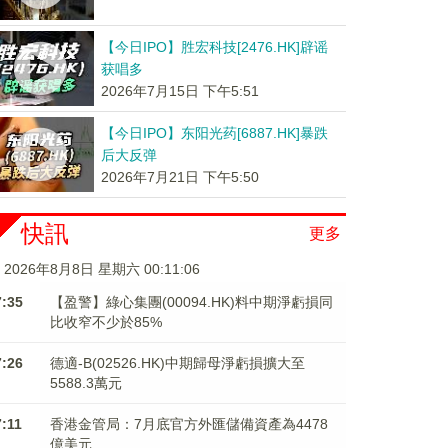
【今日IPO】胜宏科技[2476.HK]辟谣
获唱多
2026年7月15日 下午5:51
【今日IPO】东阳光药[6887.HK]暴跌
后大反弹
2026年7月21日 下午5:50
快訊
更多
2026年8月8日 星期六 00:11:06
7:35
【盈警】綠心集團(00094.HK)料中期淨虧損同
比收窄不少於85%
7:26
德適-B(02526.HK)中期歸母淨虧損擴大至
5588.3萬元
7:11
香港金管局：7月底官方外匯儲備資產為4478
億美元