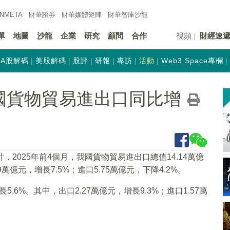
INMETA
財華證券
財華
媒體矩陣
財華
智庫沙龍
單
地圖
沙龍
企業
研究
顧問
合作
視頻
財經速
A股解碼
美股解碼
股評
研報
專訪
活動
Web3 Space專欄
國貨物貿易進出口同比增
2025年前4個月，我國貨物貿易進出口總值14.14萬億
9萬億元，增長7.5%；進口5.75萬億元，下降4.2%。
.6%。其中，出口2.27萬億元，增長9.3%；進口1.57萬