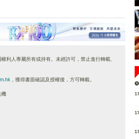
關權利人專屬所有或持有。未經許可，禁止進行轉載、
om.hk
，獲得書面確認及授權後，方可轉載。
1
先機
1
1