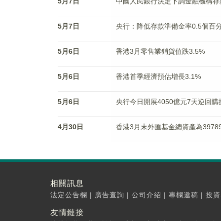
5月7日
中國人民銀行決定下調金融機構存
5月7日
央行：降低存款準備金率0.5個百分
5月6日
香港3月零售業銷貨值跌3.5%
5月6日
香港首季經濟預估增長3.1%
5月6日
央行今日開展4050億元7天逆回購
4月30日
香港3月末外匯基金總資產為3978
相關訊息
法定公告欄
|
廣告查詢
|
公司介紹
|
專欄邀稿
|
投資
友情鏈接