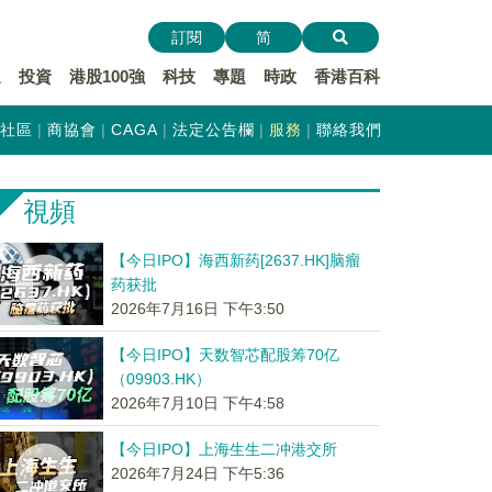
訂閱
简
遞
投資
港股100強
科技
專題
時政
香港百科
社區
商協會
CAGA
法定公告欄
服務
聯絡我們
視頻
【今日IPO】海西新药[2637.HK]脑瘤
药获批
2026年7月16日 下午3:50
【今日IPO】天数智芯配股筹70亿
（09903.HK）
2026年7月10日 下午4:58
【今日IPO】上海生生二冲港交所
2026年7月24日 下午5:36