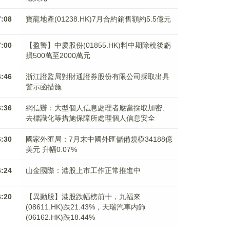
7:08
寶龍地產(01238.HK)7月合約銷售額約5.5億元
7:00
【盈警】中慶股份(01855.HK)料中期除稅後虧
損500萬至2000萬元
6:46
浙江證監局對財通證券股份有限公司採取出具
警示函措施
6:36
網信辦：大型個人信息處理者應當採取加密、
去標識化等措施保障所處理個人信息安全
6:30
國家外匯局：7月末中國外匯儲備規模34188億
美元 升幅0.07%
6:24
山金國際：港股上市工作正常推進中
6:20
【異動股】港股跌幅榜前十，九福來
(08611.HK)跌21.43%，天瑞汽車内飾
(06162.HK)跌18.44%