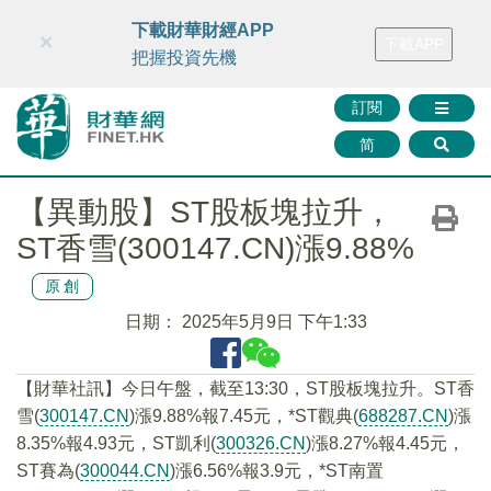
財華智庫網
FINTV
FINMETA
財華證券
媒體矩陣
下載財華財經APP
×
下載APP
智庫沙龍
聯絡我們
把握投資先機
訂閱
简
【異動股】ST股板塊拉升，
ST香雪(300147.CN)漲9.88%
原創
日期：
2025年5月9日 下午1:33
【財華社訊】今日午盤，截至13:30，ST股板塊拉升。ST香
雪(
300147.CN
)漲9.88%報7.45元，*ST觀典(
688287.CN
)漲
8.35%報4.93元，ST凱利(
300326.CN
)漲8.27%報4.45元，
ST賽為(
300044.CN
)漲6.56%報3.9元，*ST南置