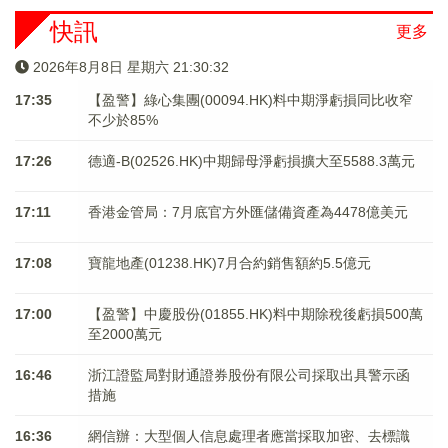
快訊
更多
2026年8月8日 星期六 21:30:32
17:35
【盈警】綠心集團(00094.HK)料中期淨虧損同比收窄
不少於85%
17:26
德適-B(02526.HK)中期歸母淨虧損擴大至5588.3萬元
17:11
香港金管局：7月底官方外匯儲備資產為4478億美元
17:08
寶龍地產(01238.HK)7月合約銷售額約5.5億元
17:00
【盈警】中慶股份(01855.HK)料中期除稅後虧損500萬
至2000萬元
16:46
浙江證監局對財通證券股份有限公司採取出具警示函
措施
16:36
網信辦：大型個人信息處理者應當採取加密、去標識