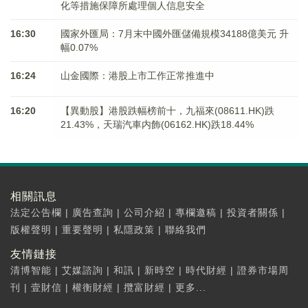
化等措施保障所處理個人信息安全
16:30
國家外匯局：7月末中國外匯儲備規模34188億美元 升
幅0.07%
16:24
山金國際：港股上市工作正常推進中
16:20
【異動股】港股跌幅榜前十，九福來(08611.HK)跌
21.43%，天瑞汽車内飾(06162.HK)跌18.44%
相關訊息
法定公告欄
|
廣告查詢
|
公司介紹
|
專欄邀稿
|
投資者關係
|
版權聲明
|
重要聲明
|
私隱政策
|
聯絡我們
友情鏈接
清博智能
|
艾媒諮詢
|
和訊
|
新時空
|
時代財經
|
證券市場周
刊
|
壹財信
|
權衡財經
|
攬富財經
|
更多...