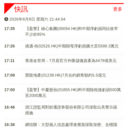
快訊
更多
2026年8月8日 星期六 21:44:04
17:35
【盈警】綠心集團(00094.HK)料中期淨虧損同比收窄
不少於85%
17:26
德適-B(02526.HK)中期歸母淨虧損擴大至5588.3萬元
17:11
香港金管局：7月底官方外匯儲備資產為4478億美元
17:08
寶龍地產(01238.HK)7月合約銷售額約5.5億元
17:00
【盈警】中慶股份(01855.HK)料中期除稅後虧損500萬
至2000萬元
16:46
浙江證監局對財通證券股份有限公司採取出具警示函
措施
16:36
網信辦：大型個人信息處理者應當採取加密、去標識