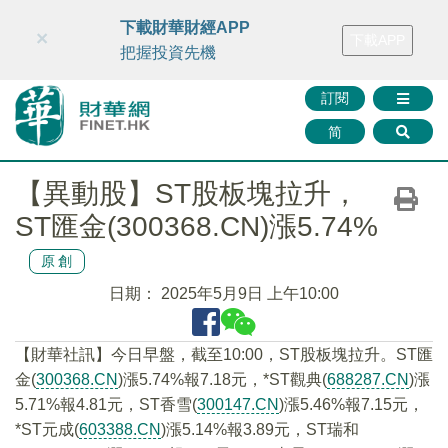
財華智庫網
FINTV
FINMETA
財華證券
媒體矩陣
下載財華財經APP
×
下載APP
智庫沙龍
聯絡我們
把握投資先機
訂閱
简
【異動股】ST股板塊拉升，
ST匯金(300368.CN)漲5.74%
原創
日期：
2025年5月9日 上午10:00
【財華社訊】今日早盤，截至10:00，ST股板塊拉升。ST匯
金(
300368.CN
)漲5.74%報7.18元，*ST觀典(
688287.CN
)漲
5.71%報4.81元，ST香雪(
300147.CN
)漲5.46%報7.15元，
*ST元成(
603388.CN
)漲5.14%報3.89元，ST瑞和