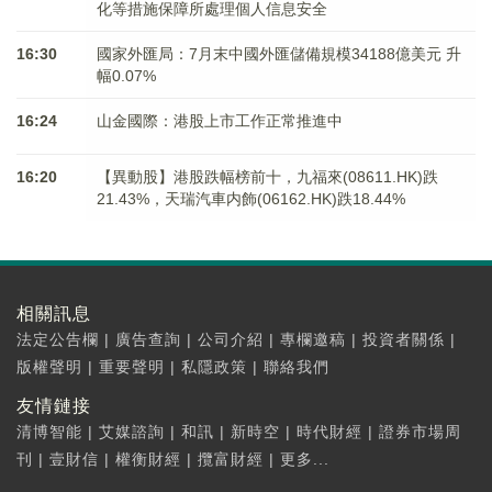
化等措施保障所處理個人信息安全
16:30
國家外匯局：7月末中國外匯儲備規模34188億美元 升
幅0.07%
16:24
山金國際：港股上市工作正常推進中
16:20
【異動股】港股跌幅榜前十，九福來(08611.HK)跌
21.43%，天瑞汽車内飾(06162.HK)跌18.44%
相關訊息
法定公告欄
|
廣告查詢
|
公司介紹
|
專欄邀稿
|
投資者關係
|
版權聲明
|
重要聲明
|
私隱政策
|
聯絡我們
友情鏈接
清博智能
|
艾媒諮詢
|
和訊
|
新時空
|
時代財經
|
證券市場周
刊
|
壹財信
|
權衡財經
|
攬富財經
|
更多...