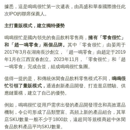
據悉，這是鳴鳴很忙第一次遞表，由高盛和華泰國際擔任此
次IPO的聯席保薦人。
主打量販模式，建立獨特優勢
鳴鳴很忙是國内領先的食品飲料零售商，
擁有「零食很忙」
和「趙一鳴零食」兩個品牌。
其中「零食很忙」由晏周于
2017年3月在湖南長沙創立，「趙一鳴零食」由趙定于2019
年1月在江西宜春創立。2023年11月，「零食很忙」和「趙
一鳴零食」完成合並，組成鳴鳴很忙集團。
值得一提的是，和傳統休閑食品飲料零售模式不同，
鳴鳴很
忙引領了量販模式，
通過創新產品開發、打造逛店體驗、供
應鏈重構，建立了自己的優勢。
例如，鳴鳴很忙從用戶需求出發的產品開發理念和高效選品
機制，令公司形成了品類豐富、高頻上新的產品組合，其單
店SKU數量一般不少于1800款，遠超同等規模商超中休閑
食品飲料產品平均SKU數量。