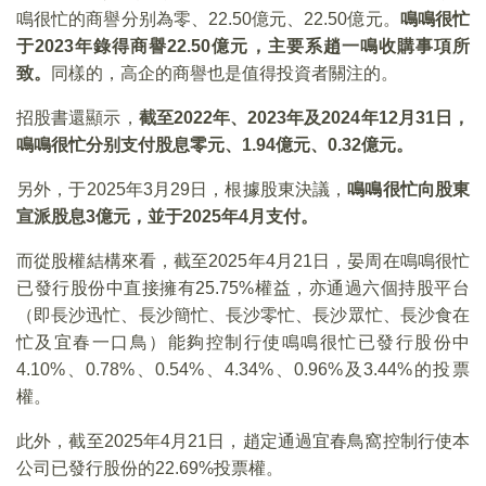
鳴很忙的商譽分别為零、22.50億元、22.50億元。
鳴鳴很忙
于
2023
年錄得商譽22.50
億元，主要系趙一鳴收購事項所
致。
同樣的，高企的商譽也是值得投資者關注的。
招股書還顯示，
截至
2022
年、2023
年及2024
年12
月31
日，
鳴鳴很忙分别支付股息零元、1.94
億元、0.32
億元。
另外，于2025年3月29日，根據股東決議，
鳴鳴很忙向股東
宣派股息
3
億元，並于2025
年4
月支付。
而從股權結構來看，截至2025年4月21日，晏周在鳴鳴很忙
已發行股份中直接擁有25.75%權益，亦通過六個持股平台
（即長沙迅忙、長沙簡忙、長沙零忙、長沙眾忙、長沙食在
忙及宜春一口鳥）能夠控制行使鳴鳴很忙已發行股份中
4.10%、0.78%、0.54%、4.34%、0.96%及3.44%的投票
權。
此外，截至2025年4月21日，趙定通過宜春鳥窩控制行使本
公司已發行股份的22.69%投票權。