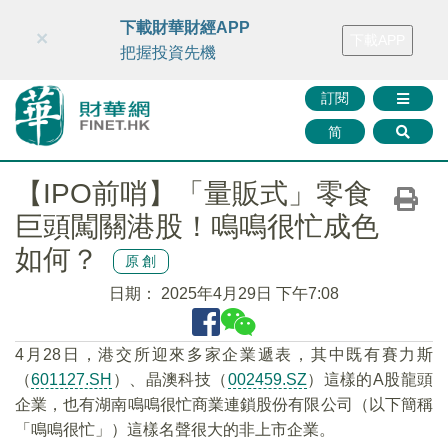
財華智庫網
FINTV
FINMETA
財華證券
媒體矩陣
下載財華財經APP
×
下載APP
智庫沙龍
聯絡我們
把握投資先機
訂閱
简
【IPO前哨】「量販式」零食
巨頭闖關港股！鳴鳴很忙成色
如何？
原創
日期：
2025年4月29日 下午7:08
4月28日，港交所迎來多家企業遞表，其中既有賽力斯
（
601127.SH
）、晶澳科技（
002459.SZ
）這樣的A股龍頭
企業，也有湖南鳴鳴很忙商業連鎖股份有限公司（以下簡稱
「鳴鳴很忙」）這樣名聲很大的非上市企業。