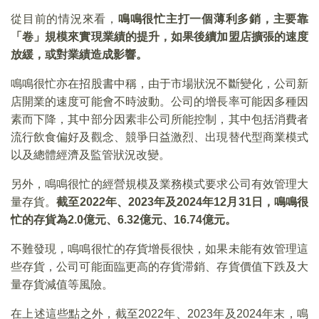
從目前的情況來看，
鳴鳴很忙主打一個薄利多銷，主要靠
「卷」規模來實現業績的提升，如果後續加盟店擴張的速度
放緩，或對業績造成影響。
鳴鳴很忙亦在招股書中稱，由于市場狀況不斷變化，公司新
店開業的速度可能會不時波動。公司的增長率可能因多種因
素而下降，其中部分因素非公司所能控制，其中包括消費者
流行飲食偏好及觀念、競爭日益激烈、出現替代型商業模式
以及總體經濟及監管狀況改變。
另外，鳴鳴很忙的經營規模及業務模式要求公司有效管理大
量存貨。
截至
2022
年、2023
年及2024
年12
月31
日，鳴鳴很
忙的存貨為2.0
億元、6.32
億元、16.74
億元。
不難發現，鳴鳴很忙的存貨增長很快，如果未能有效管理這
些存貨，公司可能面臨更高的存貨滞銷、存貨價值下跌及大
量存貨減值等風險。
在上述這些點之外，截至2022年、2023年及2024年末，鳴