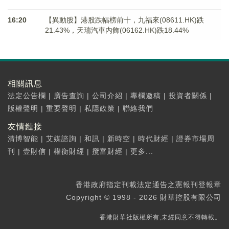
16:20
【異動股】港股跌幅榜前十，九福來(08611.HK)跌
21.43%，天瑞汽車内飾(06162.HK)跌18.44%
相關訊息
法定公告欄
|
廣告查詢
|
公司介紹
|
專欄邀稿
|
投資者關係
|
版權聲明
|
重要聲明
|
私隱政策
|
聯絡我們
友情鏈接
清博智能
|
艾媒諮詢
|
和訊
|
新時空
|
時代財經
|
證券市場周
刊
|
壹財信
|
權衡財經
|
攬富財經
|
更多...
香港政府指定刊載法定通告之憲報刊登報章
Copyright © 1998 - 2026 財華控股有限公司
香港財華社版權所有,未經同意不得轉載。