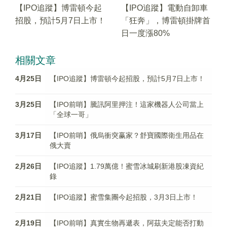
【IPO追蹤】博雷頓今起
【IPO追蹤】電動自卸車
招股，預計5月7日上市！
「狂奔」，博雷頓掛牌首
日一度漲80%
相關文章
4月25日
【IPO追蹤】博雷頓今起招股，預計5月7日上市！
3月25日
【IPO前哨】騰訊阿里押注！這家機器人公司當上
「全球一哥」
3月17日
【IPO前哨】俄烏衝突赢家？舒寶國際衛生用品在
俄大賣
2月26日
【IPO追蹤】1.79萬億！蜜雪冰城刷新港股凍資紀
錄
2月21日
【IPO追蹤】蜜雪集團今起招股，3月3日上市！
2月19日
【IPO前哨】真實生物再遞表，阿茲夫定能否打動