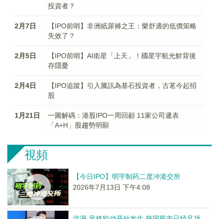
投資者？
2月7日
【IPO前哨】非洲紙尿褲之王：樂舒適的低價策略
失效了？
2月5日
【IPO前哨】AI衛星「上天」！國星宇航光鮮背後
存隱憂
2月4日
【IPO追蹤】引入騰訊為基石投資者，古茗今起招
股
1月21日
一圖解碼：港股IPO一周回顧 11家公司遞表
「A+H」股趨勢明顯
視頻
【今日IPO】明宇制药二度冲港交所
2026年7月13日 下午4:08
洪灏-风格轮动开始发生 韩国股市已经见顶