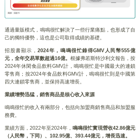
通過量販模式，鳴鳴很忙解決了一些行業痛點，也形成了自
己的獨特優勢，這也是公司取得成績的基礎。
招股書顯示，
2024
年，鳴鳴很忙錄得GMV
人民幣555
億
元，全年交易單數超過16
億。
根據弗若斯特沙利文報告，按
2024年休閑食品飲料GMV計，鳴鳴很忙是中國最大的連鎖
零售商；按2024年食品飲料GMV計，鳴鳴很忙則是中國第
四大連鎖零售商，並保持高速增長。
業績增勢迅猛，銷售商品是核心收入來源
鳴鳴很忙的收入有兩部分，包括向加盟商銷售商品和加盟服
務費。
業績方面，2022年至2024年，
鳴鳴很忙實現營收
42.86
億元
（人民幣，下同）、102.95
億、393.44
億元，增長迅速。