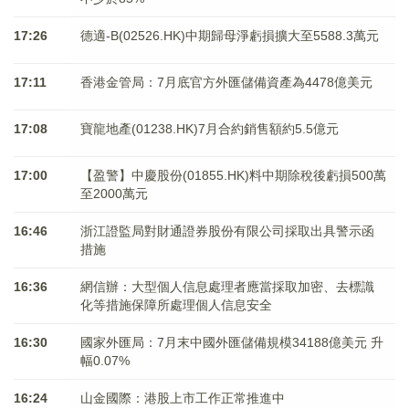
17:26
德適-B(02526.HK)中期歸母淨虧損擴大至5588.3萬元
17:11
香港金管局：7月底官方外匯儲備資產為4478億美元
17:08
寶龍地產(01238.HK)7月合約銷售額約5.5億元
17:00
【盈警】中慶股份(01855.HK)料中期除稅後虧損500萬
至2000萬元
16:46
浙江證監局對財通證券股份有限公司採取出具警示函
措施
16:36
網信辦：大型個人信息處理者應當採取加密、去標識
化等措施保障所處理個人信息安全
16:30
國家外匯局：7月末中國外匯儲備規模34188億美元 升
幅0.07%
16:24
山金國際：港股上市工作正常推進中