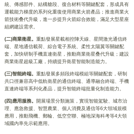
統、傳感部件、結構艙段、復合材料等關鍵配套，形成具有
運載能力梯度的系列化重復使用商業火箭產品；推進商業火
箭技術叠代升級，進一步提升火箭綜合效能，滿足大型星座
組網建設需求。
(二)商業衛星。
重點發展星載相控陣天線、星間激光通信終
端、星地通信載荷、綜合電子系統、柔性太陽翼等關鍵配
套，加快研制手機直連衛星，推動商業衛星叠代升級；建設
商業衛星超級工廠，持續提升衛星智能制造能力。
(三)智能終端。
重點發展多頻段終端模組等關鍵配套，研制
共口徑兼容高中低軌衛星的通信終端、通導融合終端、手機
直連終端等系列化產品，提升智能終端批量化制造能力。
(四)應用服務。
開展場景分類施策，實現智能駕駛、城市治
理、應急救援、智慧農業、個人消費及通信等6大領域規模
應用，推動飛機、郵輪、低空空聯、極地深海科考等4大領
域國内率先示範應用。