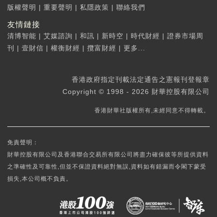
版權聲明
|
重要聲明
|
私隱政策
|
聯絡我們
友情鏈接
清博智能
|
艾媒諮詢
|
和訊
|
新時空
|
時代財經
|
證券市場周
刊
|
壹財信
|
權衡財經
|
攬富財經
|
更多...
香港政府指定刊載法定通告之憲報刊登報章
Copyright © 1998 - 2026 財華控股有限公司
香港財華社版權所有,未經同意不得轉載。
免責聲明：
財華控股有限公司及香港聯合交易所有限公司將盡力確保彼等所提供資料
之準確性及可靠性,但並不保證資料絕對無誤,資料如有錯漏而令閣下蒙受
損失,本公司概不負責。