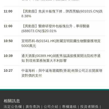
11:00
【異動股】焦炭Ⅲ板塊下挫，陝西黑貓(601015.CN)跌
8.38%
11:00
【異動股】醫療研發外包板塊拉升，畢得醫藥
(688073.CN)漲20.01%
10:50
宜明昂科-B(01541.HK)附屬宜明凱爾生物醫藥獲增資
5000萬元
10:39
通天酒業(00389.HK)就配售協議接獲展開法院程序通
知 對現有業務無重大不利影響
10:27
中遠海科：與中遠海運國際(香港)有限公司正在開展增
資對價的支付
相關訊息
法定公告欄
|
廣告查詢
|
公司介紹
|
專欄邀稿
|
投資者關係
|