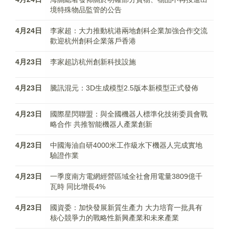
境特殊物品監管的公告
4月24日
李家超：大力推動杭港兩地創科企業加強合作交流
歡迎杭州創科企業落戶香港
4月23日
李家超訪杭州創新科技設施
4月23日
騰訊混元：3D生成模型2.5版本新模型正式發佈
4月23日
國際星閃聯盟：與全國機器人標準化技術委員會戰
略合作 共推智能機器人產業創新
4月23日
中國海油自研4000米工作級水下機器人完成實地
驗證作業
4月23日
一季度南方電網經營區域全社會用電量3809億千
瓦時 同比增長4%
4月23日
國資委：加快發展新質生產力 大力培育一批具有
核心競爭力的戰略性新興產業和未來產業