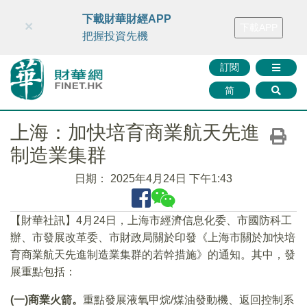
財華智庫網
FINTV
FINMETA
財華證券
媒體矩陣
下載財華財經APP
×
下載APP
智庫沙龍
聯絡我們
把握投資先機
訂閱
简
上海：加快培育商業航天先進
制造業集群
日期：
2025年4月24日 下午1:43
【財華社訊】4月24日，上海市經濟信息化委、市國防科工
辦、市發展改革委、市財政局關於印發《上海市關於加快培
育商業航天先進制造業集群的若幹措施》的通知。其中，發
展重點包括：
(一)商業火箭。
重點發展液氧甲烷/煤油發動機、返回控制系