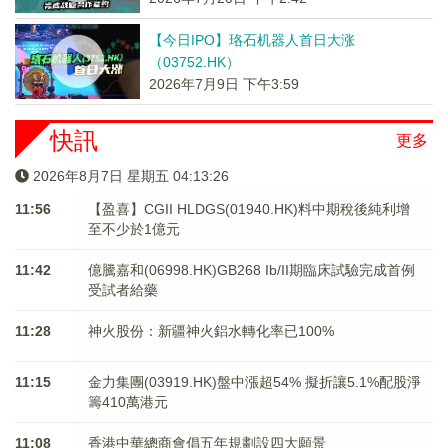
【今日IPO】珞石机器人首日大涨
（03752.HK）
2026年7月9日 下午3:59
快訊
更多
2026年8月7日 星期五 04:13:26
11:56
【盈喜】CGII HLDGS(01940.HK)料中期稅後純利增
至不少於1億元
11:42
億騰嘉和(06998.HK)GB268 Ib/II期臨床試驗完成首例
受試者給藥
11:28
神火股份：新疆神火鋁水轉化率已100%
11:15
金力集團(03919.HK)盤中漲超54% 擬折讓5.1%配股淨
籌410萬港元
11:08
香港中華總商會倡五年規劃設四大願景