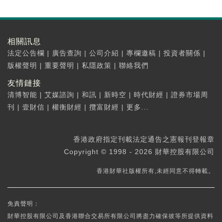
相關訊息
法定公告欄
|
廣告查詢
|
公司介紹
|
專欄邀稿
|
投資者關係
|
版權聲明
|
重要聲明
|
私隱政策
|
聯絡我們
友情鏈接
清博智能
|
艾媒諮詢
|
和訊
|
新時空
|
時代財經
|
證券市場周
刊
|
壹財信
|
權衡財經
|
攬富財經
|
更多...
香港政府指定刊載法定通告之憲報刊登報章
Copyright © 1998 - 2026 財華控股有限公司
香港財華社版權所有,未經同意不得轉載。
免責聲明：
財華控股有限公司及香港聯合交易所有限公司將盡力確保彼等所提供資料