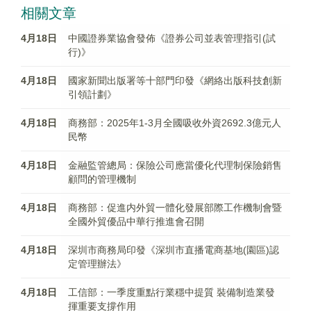
相關文章
4月18日
中國證券業協會發佈《證券公司並表管理指引(試
行)》
4月18日
國家新聞出版署等十部門印發《網絡出版科技創新
引領計劃》
4月18日
商務部：2025年1-3月全國吸收外資2692.3億元人
民幣
4月18日
金融監管總局：保險公司應當優化代理制保險銷售
顧問的管理機制
4月18日
商務部：促進内外貿一體化發展部際工作機制會暨
全國外貿優品中華行推進會召開
4月18日
深圳市商務局印發《深圳市直播電商基地(園區)認
定管理辦法》
4月18日
工信部：一季度重點行業穩中提質 裝備制造業發
揮重要支撐作用