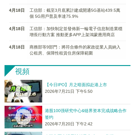
4月18日
工信部：截至3月底累計建成開通5G基站439.5萬
個 5G用戶普及率達75.9%
4月18日
工信部：加快制定並發佈新一輪電子信息制造業穩
增長行動方案 推動更多APP上架鴻蒙應用商店
4月18日
商務部等9部門：將符合條件的家政從業人員納入
公租房、保障性租賃住房保障範圍
視頻
【今日IPO】月之暗面拟赴港上市
2026年7月21日 下午5:50
港股100强研究中心&链界资本完成战略合作
签约
2026年7月20日 下午2:42