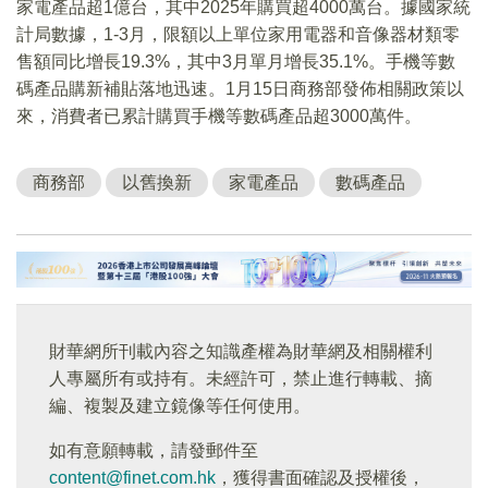
家電產品超1億台，其中2025年購買超4000萬台。據國家統
計局數據，1-3月，限額以上單位家用電器和音像器材類零
售額同比增長19.3%，其中3月單月增長35.1%。手機等數
碼產品購新補貼落地迅速。1月15日商務部發佈相關政策以
來，消費者已累計購買手機等數碼產品超3000萬件。
商務部
以舊換新
家電產品
數碼產品
財華網所刊載內容之知識產權為財華網及相關權利
人專屬所有或持有。未經許可，禁止進行轉載、摘
編、複製及建立鏡像等任何使用。
如有意願轉載，請發郵件至
content@finet.com.hk
，獲得書面確認及授權後，