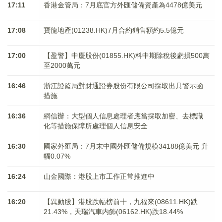
17:11
香港金管局：7月底官方外匯儲備資產為4478億美元
17:08
寶龍地產(01238.HK)7月合約銷售額約5.5億元
17:00
【盈警】中慶股份(01855.HK)料中期除稅後虧損500萬
至2000萬元
16:46
浙江證監局對財通證券股份有限公司採取出具警示函
措施
16:36
網信辦：大型個人信息處理者應當採取加密、去標識
化等措施保障所處理個人信息安全
16:30
國家外匯局：7月末中國外匯儲備規模34188億美元 升
幅0.07%
16:24
山金國際：港股上市工作正常推進中
16:20
【異動股】港股跌幅榜前十，九福來(08611.HK)跌
21.43%，天瑞汽車内飾(06162.HK)跌18.44%