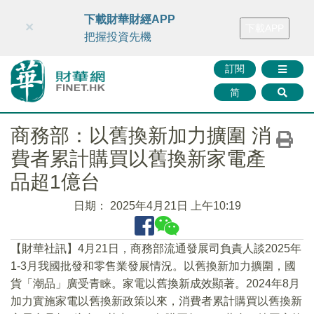
財華智庫網
FINTV
FINMETA
財華證券
媒體矩陣
下載財華財經APP
×
下載APP
智庫沙龍
聯絡我們
把握投資先機
訂閱
简
商務部：以舊換新加力擴圍 消
費者累計購買以舊換新家電產
品超1億台
日期：
2025年4月21日 上午10:19
【財華社訊】4月21日，商務部流通發展司負責人談2025年
1-3月我國批發和零售業發展情況。以舊換新加力擴圍，國
貨「潮品」廣受青睐。家電以舊換新成效顯著。2024年8月
加力實施家電以舊換新政策以來，消費者累計購買以舊換新