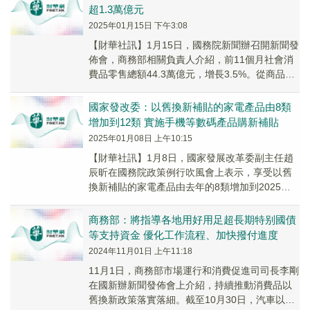
超1.3萬億元
2025年01月15日 下午3:08
【財華社訊】1月15日，國務院新聞辦召開新聞發
佈會，商務部相關負責人介紹，前11個月社會消
費品零售總額44.3萬億元，增長3.5%。從商品消
費看，以舊換新等政策，帶動汽車、家電、...
國家發改委：以舊換新補貼的家電產品由8類
增加到12類 實施手機等數碼產品購新補貼
2025年01月08日 上午10:15
【財華社訊】1月8日，國家發展改革委副主任趙
辰昕在國務院政策例行吹風會上表示，享受以舊
換新補貼的家電產品由去年的8類增加到2025年
的12類，單件最高可享受銷售價格20%的補
貼。...
商務部：將指導各地用好用足超長期特别國債
等支持資金 優化工作流程、加快撥付進度
2024年11月01日 上午11:18
11月1日，商務部市場運行和消費促進司司長李剛
在國新辦新聞發佈會上介紹，持續推動消費品以
舊換新政策落實落細。截至10月30日，汽車以舊