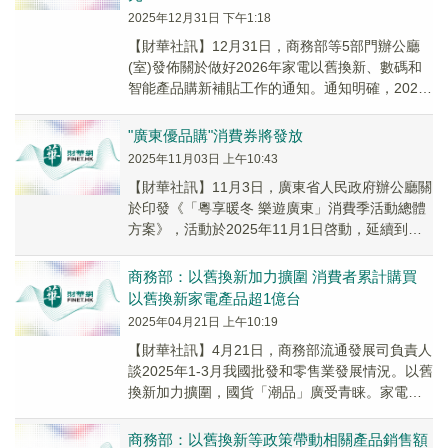
2025年12月31日 下午1:18
【財華社訊】12月31日，商務部等5部門辦公廳
(室)發佈關於做好2026年家電以舊換新、數碼和
智能產品購新補貼工作的通知。通知明確，2026
年1月1日起，按照全國統一的品類和標準...
"廣東優品購"消費券將發放
2025年11月03日 上午10:43
【財華社訊】11月3日，廣東省人民政府辦公廳關
於印發《「粵享暖冬 樂遊廣東」消費季活動總體
方案》，活動於2025年11月1日啓動，延續到
2026年3月底。活動期間，發放「廣東優品...
商務部：以舊換新加力擴圍 消費者累計購買
以舊換新家電產品超1億台
2025年04月21日 上午10:19
【財華社訊】4月21日，商務部流通發展司負責人
談2025年1-3月我國批發和零售業發展情況。以舊
換新加力擴圍，國貨「潮品」廣受青睐。家電以
舊換新成效顯著。2024年8月加力實施家...
商務部：以舊換新等政策帶動相關產品銷售額