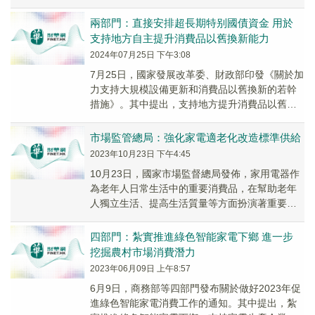
換新平台累計收到報廢更新補貼申請167.6萬...
兩部門：直接安排超長期特别國債資金 用於
支持地方自主提升消費品以舊換新能力
2024年07月25日 下午3:08
7月25日，國家發展改革委、財政部印發《關於加
力支持大規模設備更新和消費品以舊換新的若幹
措施》。其中提出，支持地方提升消費品以舊換
新能力。直接安排超長期特别國債資金，用於支
持地方...
市場監管總局：強化家電適老化改造標準供給
2023年10月23日 下午4:45
10月23日，國家市場監督總局發佈，家用電器作
為老年人日常生活中的重要消費品，在幫助老年
人獨立生活、提高生活質量等方面扮演著重要角
色。近年來，市場監管總局(國家標準委)積極發揮
標...
四部門：紮實推進綠色智能家電下鄉 進一步
挖掘農村市場消費潛力
2023年06月09日 上午8:57
6月9日，商務部等四部門發布關於做好2023年促
進綠色智能家電消費工作的通知。其中提出，紮