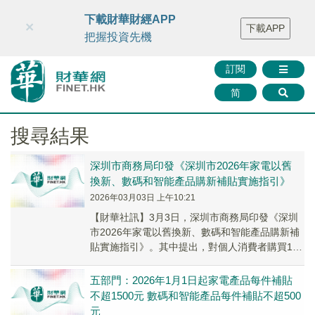
財華智庫網
FINTV
FINMETA
財華證券
媒體矩陣
下載財華財經APP
×
下載APP
智庫沙龍
聯絡我們
把握投資先機
訂閱
简
搜尋結果
深圳市商務局印發《深圳市2026年家電以舊
換新、數碼和智能產品購新補貼實施指引》
2026年03月03日 上午10:21
​【財華社訊】3月3日，深圳市商務局印發《深圳
市2026年家電以舊換新、數碼和智能產品購新補
貼實施指引》。其中提出，對個人消費者購買1級
能效或水效標準的冰箱、洗衣機、電視、空
調、...
五部門：2026年1月1日起家電產品每件補貼
不超1500元 數碼和智能產品每件補貼不超500
元