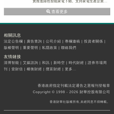
實推進綠色智能家電下鄉。支持家電生產企業針
對農村市場特點和消費需求，加快研發推廣性價
查看更多
比高...
相關訊息
法定公告欄
|
廣告查詢
|
公司介紹
|
專欄邀稿
|
投資者關係
|
版權聲明
|
重要聲明
|
私隱政策
|
聯絡我們
友情鏈接
清博智能
|
艾媒諮詢
|
和訊
|
新時空
|
時代財經
|
證券市場周
刊
|
壹財信
|
權衡財經
|
攬富財經
|
更多...
香港政府指定刊載法定通告之憲報刊登報章
Copyright © 1998 - 2026 財華控股有限公司
香港財華社版權所有,未經同意不得轉載。