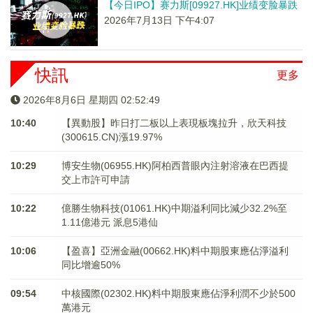
【今日IPO】赛力斯[09927.HK]业绩变脸暴跌
2026年7月13日 下午4:07
快訊
更多
2026年8月6日 星期四 02:52:50
10:40
【異動股】昨日打二板以上表現板塊拉升，欣天科技
(300615.CN)漲19.97%
10:29
博安生物(06955.HK)阿柏西普眼內注射溶液在巴西提
交上市許可申請
10:22
億勝生物科技(01061.HK)中期溢利同比減少32.2%至
1.11億港元 派息5港仙
10:06
【盈喜】亞洲金融(00662.HK)料中期股東應佔淨溢利
同比增逾50%
09:54
中核國際(02302.HK)料中期股東應佔淨利潤不少於500
萬港元