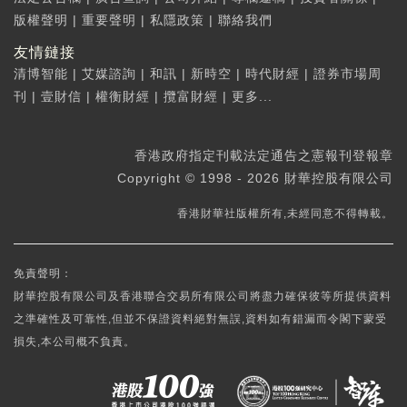
版權聲明
|
重要聲明
|
私隱政策
|
聯絡我們
友情鏈接
清博智能
|
艾媒諮詢
|
和訊
|
新時空
|
時代財經
|
證券市場周
刊
|
壹財信
|
權衡財經
|
攬富財經
|
更多...
香港政府指定刊載法定通告之憲報刊登報章
Copyright © 1998 - 2026 財華控股有限公司
香港財華社版權所有,未經同意不得轉載。
免責聲明：
財華控股有限公司及香港聯合交易所有限公司將盡力確保彼等所提供資料
之準確性及可靠性,但並不保證資料絕對無誤,資料如有錯漏而令閣下蒙受
損失,本公司概不負責。