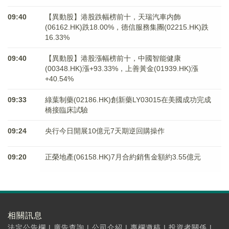
09:40
【異動股】港股跌幅榜前十，天瑞汽車内飾
(06162.HK)跌18.00%，德信服務集團(02215.HK)跌
16.33%
09:40
【異動股】港股漲幅榜前十，中國智能健康
(00348.HK)漲+93.33%，上善黃金(01939.HK)漲
+40.54%
09:33
綠葉制藥(02186.HK)創新藥LY03015在美國成功完成
橋接臨床試驗
09:24
央行今日開展10億元7天期逆回購操作
09:20
正榮地產(06158.HK)7月合約銷售金額約3.55億元
相關訊息
法定公告欄
|
廣告查詢
|
公司介紹
|
專欄邀稿
|
投資者關係
|