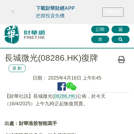
財華智庫網
FINTV
FINMETA
財華證券
媒體矩陣
下載財華財經APP
×
下載APP
智庫沙龍
聯絡我們
把握投資先機
訂閱
简
長城微光(08286.HK)復牌
原創
日期：
2025年4月16日 上午8:45
【財華社訊】長城微光(
08286.HK
)公佈，於今天
（16/4/2025）上午九時正起恢復買賣。
出處：財華港股智能寫手