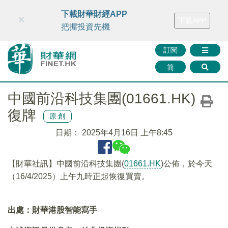
財華智庫網
FINTV
FINMETA
財華證券
媒體矩陣
下載財華財經APP
×
下載APP
智庫沙龍
聯絡我們
把握投資先機
訂閱
简
中國前沿科技集團(01661.HK)
復牌
原創
日期：
2025年4月16日 上午8:45
【財華社訊】中國前沿科技集團(
01661.HK
)公佈，於今天
（16/4/2025）上午九時正起恢復買賣。
出處：財華港股智能寫手