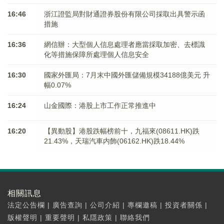
16:46
浙江證監局對財通證券股份有限公司採取出具警示函
措施
16:36
網信辦：大型個人信息處理者應當採取加密、去標識
化等措施保障所處理個人信息安全
16:30
國家外匯局：7月末中國外匯儲備規模34188億美元 升
幅0.07%
16:24
山金國際：港股上市工作正常推進中
16:20
【異動股】港股跌幅榜前十，九福來(08611.HK)跌
21.43%，天瑞汽車内飾(06162.HK)跌18.44%
相關訊息
法定公告欄
|
廣告查詢
|
公司介紹
|
專欄邀稿
|
投資者關係
|
版權聲明
|
重要聲明
|
私隱政策
|
聯絡我們