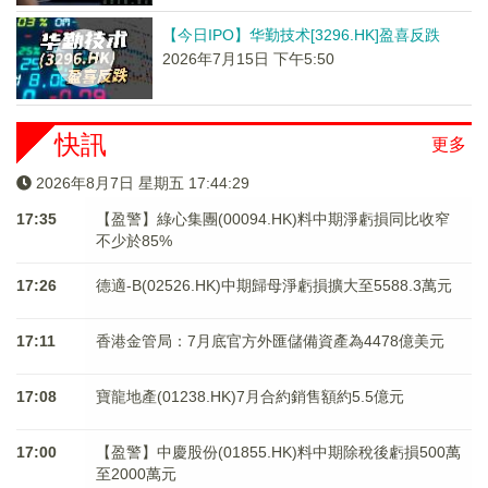
【今日IPO】华勤技术[3296.HK]盈喜反跌
2026年7月15日 下午5:50
快訊
更多
2026年8月7日 星期五 17:44:29
17:35
【盈警】綠心集團(00094.HK)料中期淨虧損同比收窄
不少於85%
17:26
德適-B(02526.HK)中期歸母淨虧損擴大至5588.3萬元
17:11
香港金管局：7月底官方外匯儲備資產為4478億美元
17:08
寶龍地產(01238.HK)7月合約銷售額約5.5億元
17:00
【盈警】中慶股份(01855.HK)料中期除稅後虧損500萬
至2000萬元