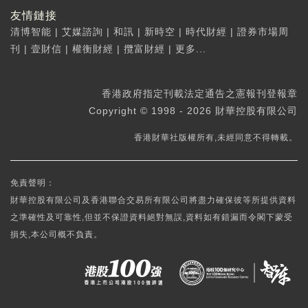
友情鏈接
清博智能
|
艾媒諮詢
|
和訊
|
新時空
|
時代財經
|
證券市場周
刊
|
壹財信
|
權衡財經
|
攬富財經
|
更多...
香港政府指定刊載法定通告之憲報刊登報章
Copyright © 1998 - 2026 財華控股有限公司
香港財華社版權所有,未經同意不得轉載。
免責聲明：
財華控股有限公司及香港聯合交易所有限公司將盡力確保彼等所提供資料
之準確性及可靠性,但並不保證資料絕對無誤,資料如有錯漏而令閣下蒙受
損失,本公司概不負責。