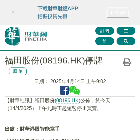
財華智庫網
FINTV
FINMETA
財華證券
媒體矩陣
下載財華財經APP
×
下載APP
智庫沙龍
聯絡我們
把握投資先機
訂閱
简
福田股份(08196.HK)停牌
原創
日期：
2025年4月14日 上午9:02
【財華社訊】福田股份(
08196.HK
)公佈，於今天
（14/4/2025）上午九時正起短暫停止買賣。
出處：財華港股智能寫手