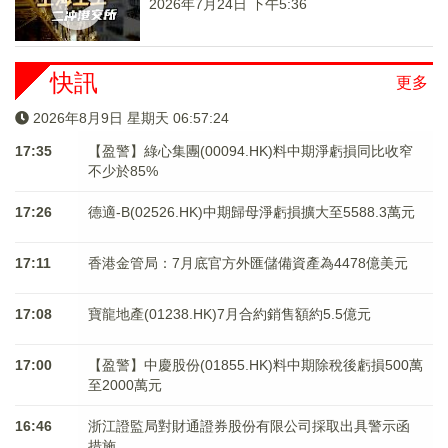
2026年7月24日 下午5:36
快訊
更多
2026年8月9日 星期天 06:57:24
17:35
【盈警】綠心集團(00094.HK)料中期淨虧損同比收窄
不少於85%
17:26
德適-B(02526.HK)中期歸母淨虧損擴大至5588.3萬元
17:11
香港金管局：7月底官方外匯儲備資產為4478億美元
17:08
寶龍地產(01238.HK)7月合約銷售額約5.5億元
17:00
【盈警】中慶股份(01855.HK)料中期除稅後虧損500萬
至2000萬元
16:46
浙江證監局對財通證券股份有限公司採取出具警示函
措施