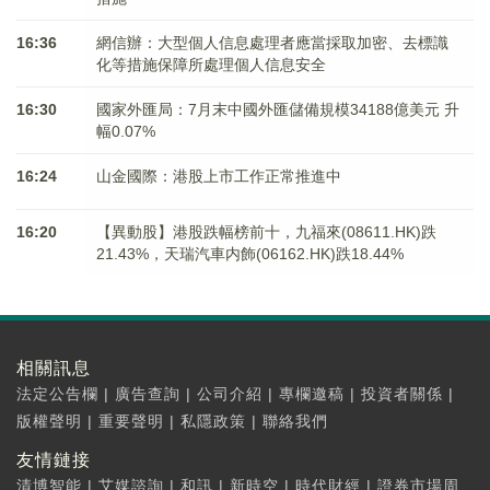
16:36
網信辦：大型個人信息處理者應當採取加密、去標識
化等措施保障所處理個人信息安全
16:30
國家外匯局：7月末中國外匯儲備規模34188億美元 升
幅0.07%
16:24
山金國際：港股上市工作正常推進中
16:20
【異動股】港股跌幅榜前十，九福來(08611.HK)跌
21.43%，天瑞汽車内飾(06162.HK)跌18.44%
相關訊息
法定公告欄
|
廣告查詢
|
公司介紹
|
專欄邀稿
|
投資者關係
|
版權聲明
|
重要聲明
|
私隱政策
|
聯絡我們
友情鏈接
清博智能
|
艾媒諮詢
|
和訊
|
新時空
|
時代財經
|
證券市場周