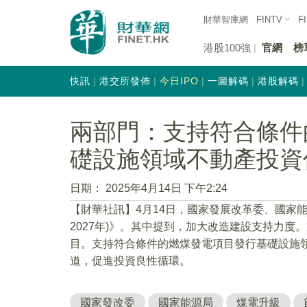
財華智庫網
FINTV
F
港股100強
官網
榜
快訊
港交所發佈
今日IPO
一圖解碼
港股解碼
兩部門：支持符合條件
礎設施領域不動產投資
日期：
2025年4月14日 下午2:24
【財華社訊】4月14日，國家發展改革委、國家能
2027年)》。其中提到，加大改造建設支持力
目。支持符合條件的燃煤發電項目發行基礎設施領域
道，促進投資良性循環。
國家發改委
國家能源局
煤電升級