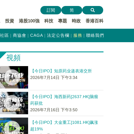
訂閱
简
遞
投資
港股100強
科技
專題
時政
香港百科
社區
商協會
CAGA
法定公告欄
服務
聯絡我們
視頻
【今日IPO】知原药业递表港交所
2026年7月14日 下午3:34
【今日IPO】海西新药[2637.HK]脑瘤
药获批
2026年7月16日 下午3:50
【今日IPO】大金重工[1081.HK]飙涨
超19%