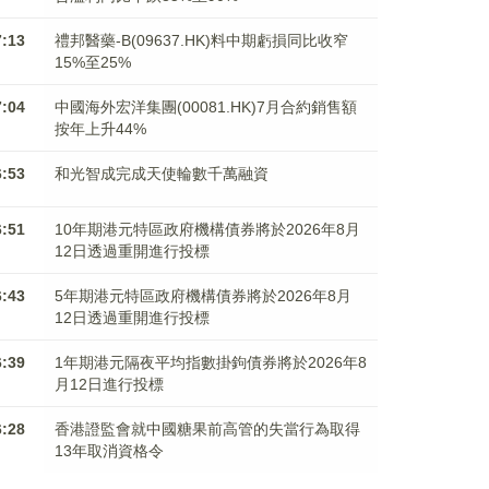
7:13
禮邦醫藥-B(09637.HK)料中期虧損同比收窄
15%至25%
7:04
中國海外宏洋集團(00081.HK)7月合約銷售額
按年上升44%
6:53
和光智成完成天使輪數千萬融資
6:51
10年期港元特區政府機構債券將於2026年8月
12日透過重開進行投標
6:43
5年期港元特區政府機構債券將於2026年8月
12日透過重開進行投標
6:39
1年期港元隔夜平均指數掛鉤債券將於2026年8
月12日進行投標
6:28
香港證監會就中國糖果前高管的失當行為取得
13年取消資格令