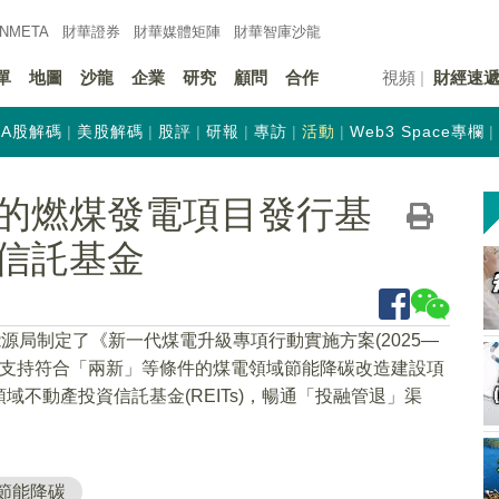
INMETA
財華證券
財華
媒體矩陣
財華
智庫沙龍
單
地圖
沙龍
企業
研究
顧問
合作
視頻
財經速
A股解碼
美股解碼
股評
研報
專訪
活動
Web3 Space專欄
的燃煤發電項目發行基
信託基金
源局制定了《新一代煤電升級專項行動實施方案(2025—
度。支持符合「兩新」等條件的煤電領域節能降碳改造建設項
不動產投資信託基金(REITs)，暢通「投融管退」渠
節能降碳