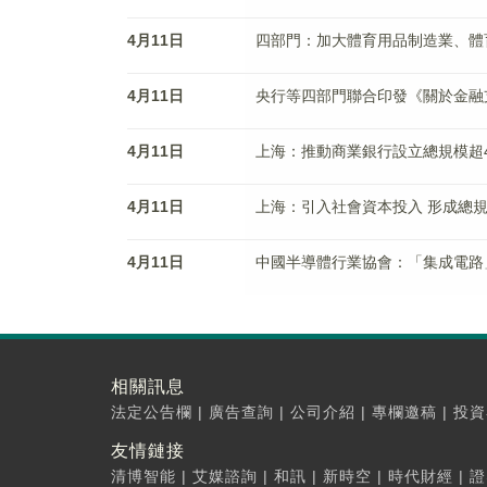
4月11日
四部門：加大體育用品制造業、體
4月11日
央行等四部門聯合印發《關於金融
4月11日
上海：推動商業銀行設立總規模超4
4月11日
上海：引入社會資本投入 形成總規
4月11日
中國半導體行業協會：「集成電路
相關訊息
法定公告欄
|
廣告查詢
|
公司介紹
|
專欄邀稿
|
投資
友情鏈接
清博智能
|
艾媒諮詢
|
和訊
|
新時空
|
時代財經
|
證