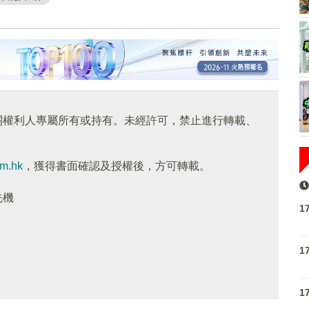
關權利人專屬所有或持有。未經許可，禁止進行轉載、
om.hk
，獲得書面確認及授權後，方可轉載。
先機
1
1
1