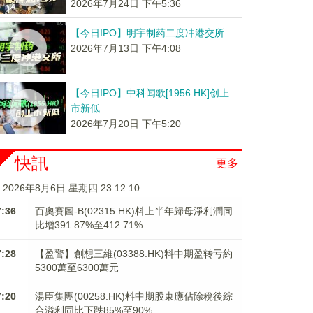
2026年7月24日 下午5:36
【今日IPO】明宇制药二度冲港交所
2026年7月13日 下午4:08
【今日IPO】中科闻歌[1956.HK]创上
市新低
2026年7月20日 下午5:20
快訊
更多
2026年8月6日 星期四 23:12:10
7:36
百奧賽圖-B(02315.HK)料上半年歸母淨利潤同
比增391.87%至412.71%
7:28
【盈警】創想三維(03388.HK)料中期盈转亏約
5300萬至6300萬元
7:20
湯臣集團(00258.HK)料中期股東應佔除稅後綜
合溢利同比下跌85%至90%