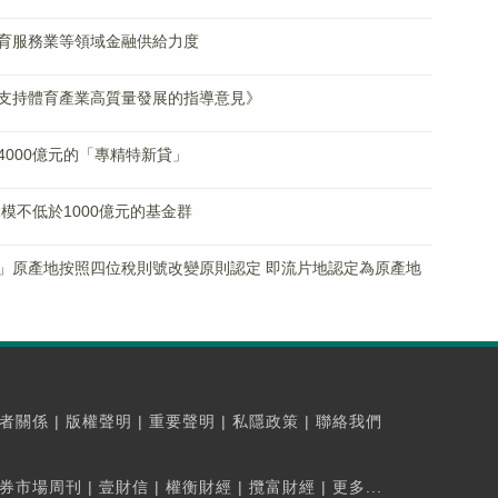
育服務業等領域金融供給力度
支持體育產業高質量發展的指導意見》
000億元的「專精特新貸」
模不低於1000億元的基金群
」原產地按照四位稅則號改變原則認定 即流片地認定為原產地
者關係
|
版權聲明
|
重要聲明
|
私隱政策
|
聯絡我們
券市場周刊
|
壹財信
|
權衡財經
|
攬富財經
|
更多...