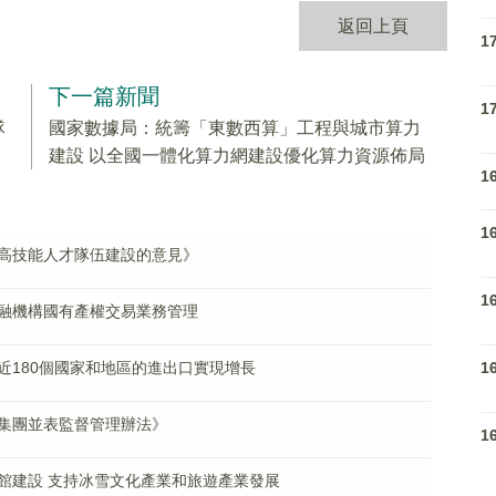
返回上頁
1
下一篇新聞
1
隊
國家數據局：統籌「東數西算」工程與城市算力
建設 以全國一體化算力網建設優化算力資源佈局
1
1
高技能人才隊伍建設的意見》
1
融機構國有產權交易業務管理
1
近180個國家和地區的進出口實現增長
集團並表監督管理辦法》
1
館建設 支持冰雪文化產業和旅遊產業發展