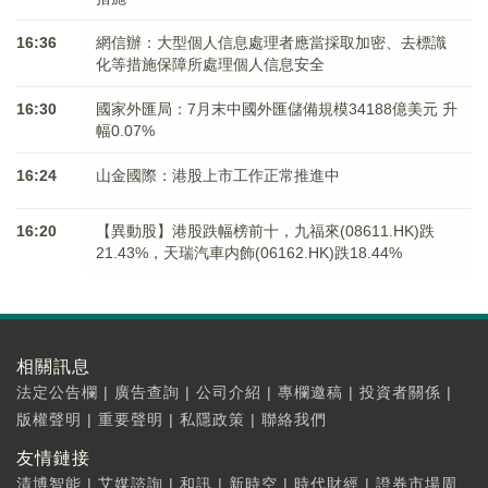
16:36
網信辦：大型個人信息處理者應當採取加密、去標識
化等措施保障所處理個人信息安全
16:30
國家外匯局：7月末中國外匯儲備規模34188億美元 升
幅0.07%
16:24
山金國際：港股上市工作正常推進中
16:20
【異動股】港股跌幅榜前十，九福來(08611.HK)跌
21.43%，天瑞汽車内飾(06162.HK)跌18.44%
相關訊息
法定公告欄
|
廣告查詢
|
公司介紹
|
專欄邀稿
|
投資者關係
|
版權聲明
|
重要聲明
|
私隱政策
|
聯絡我們
友情鏈接
清博智能
|
艾媒諮詢
|
和訊
|
新時空
|
時代財經
|
證券市場周