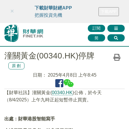
財華智庫網
FINTV
FINMETA
財華證券
媒體矩陣
下載財華財經APP
×
下載APP
智庫沙龍
聯絡我們
把握投資先機
訂閱
简
潼關黃金(00340.HK)停牌
原創
日期：
2025年4月8日 上午8:45
【財華社訊】潼關黃金(
00340.HK
)公佈，於今天
（8/4/2025）上午九時正起短暫停止買賣。
出處：財華港股智能寫手