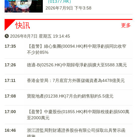
（01377.HK）
2026年7月9日 下午3:58
快訊
更多
2026年8月7日 星期五 19:14:46
17:35
【盈警】綠心集團(00094.HK)料中期淨虧損同比收窄
不少於85%
17:26
德適-B(02526.HK)中期歸母淨虧損擴大至5588.3萬元
17:11
香港金管局：7月底官方外匯儲備資產為4478億美元
17:08
寶龍地產(01238.HK)7月合約銷售額約5.5億元
17:00
【盈警】中慶股份(01855.HK)料中期除稅後虧損500萬
至2000萬元
16:46
浙江證監局對財通證券股份有限公司採取出具警示函
措施