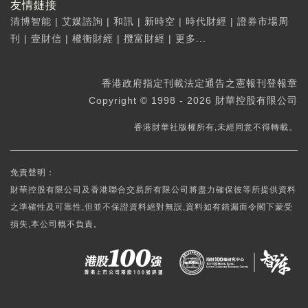
友情鏈接
清博智能
|
艾媒諮詢
|
和訊
|
新時空
|
時代財經
|
證券市場周
刊
|
壹財信
|
權衡財經
|
攬富財經
|
更多...
香港政府指定刊載法定通告之憲報刊登報章
Copyright © 1998 - 2026 財華控股有限公司
香港財華社版權所有,未經同意不得轉載。
免責聲明：
財華控股有限公司及香港聯合交易所有限公司將盡力確保彼等所提供資料
之準確性及可靠性,但並不保證資料絕對無誤,資料如有錯漏而令閣下蒙受
損失,本公司概不負責。