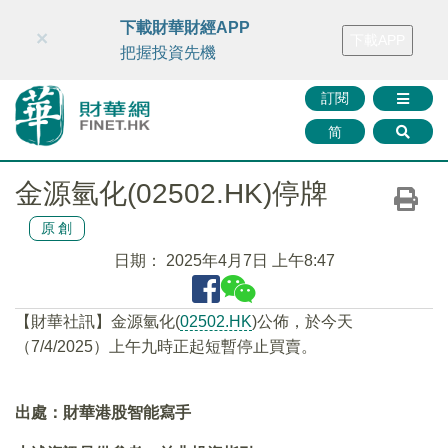
財華智庫網
FINTV
FINMETA
財華證券
媒體矩陣
下載財華財經APP
×
下載APP
智庫沙龍
聯絡我們
把握投資先機
訂閱
简
金源氫化(02502.HK)停牌
原創
日期：
2025年4月7日 上午8:47
【財華社訊】金源氫化(
02502.HK
)公佈，於今天
（7/4/2025）上午九時正起短暫停止買賣。
出處：財華港股智能寫手