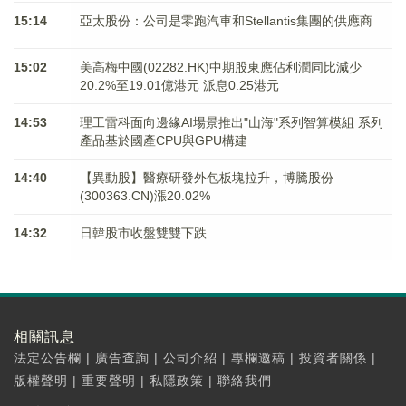
15:14
亞太股份：公司是零跑汽車和Stellantis集團的供應商
15:02
美高梅中國(02282.HK)中期股東應佔利潤同比減少
20.2%至19.01億港元 派息0.25港元
14:53
理工雷科面向邊緣AI場景推出"山海"系列智算模組 系列
產品基於國產CPU與GPU構建
14:40
【異動股】醫療研發外包板塊拉升，博騰股份
(300363.CN)漲20.02%
14:32
日韓股市收盤雙雙下跌
相關訊息
法定公告欄
|
廣告查詢
|
公司介紹
|
專欄邀稿
|
投資者關係
|
版權聲明
|
重要聲明
|
私隱政策
|
聯絡我們