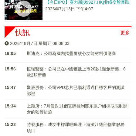
【今日IPO】赛力斯[09927.HK]业绩变脸暴跌
2026年7月13日 下午4:07
快訊
更多
2026年8月7日 星期五 08:08:03
16:05
斯迪克：公司為國內摺疊屏核心功能材料供應商
15:56
恒瑞醫藥：公司已在中國獲批上市26款1類創新藥、6
款2類新藥
15:47
聚辰股份：公司VPD芯片已順利通過目標客戶的測試
認證
15:34
上期所：7月份對11個實際控制關系賬戶組採取限制開
倉的監管措施
15:22
特發服務：成功中標嗶哩嗶哩上海濱江總部物業服務
項目