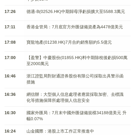
17:26
德適-B(02526.HK)中期歸母淨虧損擴大至5588.3萬元
17:11
香港金管局：7月底官方外匯儲備資產為4478億美元
17:08
寶龍地產(01238.HK)7月合約銷售額約5.5億元
17:00
【盈警】中慶股份(01855.HK)料中期除稅後虧損500萬
至2000萬元
16:46
浙江證監局對財通證券股份有限公司採取出具警示函
措施
16:36
網信辦：大型個人信息處理者應當採取加密、去標識
化等措施保障所處理個人信息安全
16:30
國家外匯局：7月末中國外匯儲備規模34188億美元 升
幅0.07%
16:24
山金國際：港股上市工作正常推進中