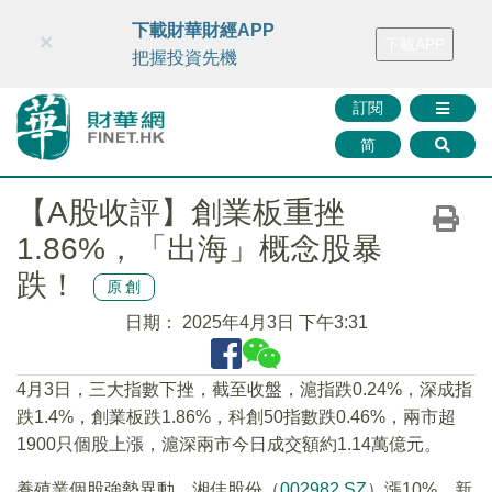
財華智庫網
FINTV
FINMETA
財華證券
媒體矩陣
下載財華財經APP
×
下載APP
智庫沙龍
聯絡我們
把握投資先機
訂閱
简
【A股收評】創業板重挫
1.86%，「出海」概念股暴
跌！
原創
日期：
2025年4月3日 下午3:31
4月3日，三大指數下挫，截至收盤，滬指跌0.24%，深成指
跌1.4%，創業板跌1.86%，科創50指數跌0.46%，兩市超
1900只個股上漲，滬深兩市今日成交額約1.14萬億元。
養殖業個股強勢異動，湘佳股份（
002982.SZ
）漲10%，新