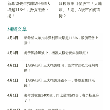
新希望去年扣非淨利潤大
關稅政策引發股市「大地
增超113%，股價逆勢上
震」！港、A後市如何看
揚！
待？
相關文章
4月3日
新希望去年扣非淨利潤大增超113%，股價逆勢上
揚！
4月3日
處于輿論風波中，機器人概念仍集體飄紅！
4月2日
【A股收評】三大指數微漲，激光雷達概念強勢異
動！
4月1日
【A股收評】三大指數漲跌不一，醫藥股集體活
躍！
4月1日
去年營收破1400億，同比暴增超3倍，賽力斯赢麻
了！