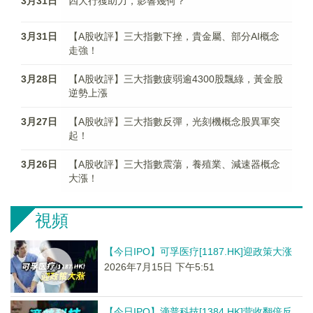
3月31日
四大行獲助力，影響幾何？
3月31日
【A股收評】三大指數下挫，貴金屬、部分AI概念
走強！
3月28日
【A股收評】三大指數疲弱逾4300股飄綠，黃金股
逆勢上漲
3月27日
【A股收評】三大指數反彈，光刻機概念股異軍突
起！
3月26日
【A股收評】三大指數震蕩，養殖業、減速器概念
大漲！
視頻
【今日IPO】可孚医疗[1187.HK]迎政策大涨
2026年7月15日 下午5:51
【今日IPO】滴普科技[1384.HK]营收翻倍反