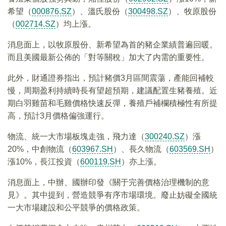
希望（
000876.SZ
）、溫氏股份（
300498.SZ
）、牧原股份
（
002714.SZ
）均上漲。
消息面上，以牧原股份、新希望為首的豬企業績普遍回暖。
而且美國最新公佈的「對等關稅」加大了内需的重要性。
此外，財通證券指出，預計豬價3月區間震蕩，產能回補較
慢，周期盈利持續時長有望超預期，建議配置生豬養殖。近
期白羽雞苗和毛雞價格快速反彈，養殖戶補欄積極性有所提
高，預計3月價格偏強運行。
物流、統一大市場板塊走強，飛力達（
300240.SZ
）漲
20%，中創物流（
603967.SH
）、長久物流（
603569.SH
）
漲10%，長江投資（
600119.SH
）亦上漲。
消息面上，中辦、國辦印發《關于完善價格治理機制的意
見》。其中提到，營造競爭有序市場環境。廢止妨礙全國統
一大市場建設和公平競爭的價格政策。