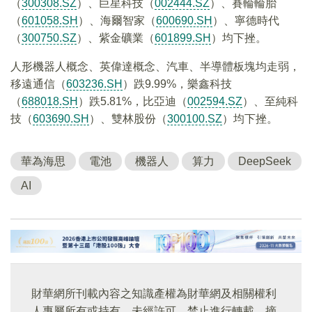
（
300308.SZ
）、巨星科技（
002444.SZ
）、賽輪輪胎
（
601058.SH
）、海爾智家（
600690.SH
）、寧德時代
（
300750.SZ
）、紫金礦業（
601899.SH
）均下挫。
人形機器人概念、英偉達概念、汽車、半導體板塊均走弱，
移遠通信（
603236.SH
）跌9.99%，樂鑫科技
（
688018.SH
）跌5.81%，比亞迪（
002594.SZ
）、至純科
技（
603690.SH
）、雙林股份（
300100.SZ
）均下挫。
華為海思
電池
機器人
算力
DeepSeek
AI
財華網所刊載內容之知識產權為財華網及相關權利
人專屬所有或持有。未經許可，禁止進行轉載、摘