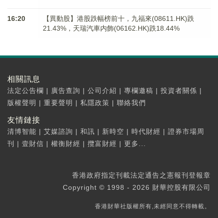
16:20
【異動股】港股跌幅榜前十，九福來(08611.HK)跌
21.43%，天瑞汽車内飾(06162.HK)跌18.44%
相關訊息
法定公告欄
|
廣告查詢
|
公司介紹
|
專欄邀稿
|
投資者關係
|
版權聲明
|
重要聲明
|
私隱政策
|
聯絡我們
友情鏈接
清博智能
|
艾媒諮詢
|
和訊
|
新時空
|
時代財經
|
證券市場周
刊
|
壹財信
|
權衡財經
|
攬富財經
|
更多...
香港政府指定刊載法定通告之憲報刊登報章
Copyright © 1998 - 2026 財華控股有限公司
香港財華社版權所有,未經同意不得轉載。