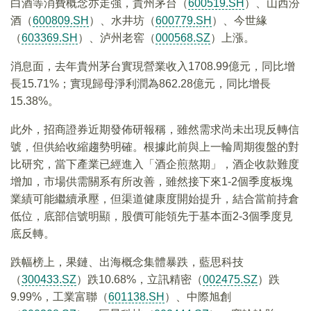
白酒等消費概念亦走強，貴州茅台（
600519.SH
）、山西汾
酒（
600809.SH
）、水井坊（
600779.SH
）、今世緣
（
603369.SH
）、泸州老窖（
000568.SZ
）上漲。
消息面，去年貴州茅台實現營業收入1708.99億元，同比增
長15.71%；實現歸母淨利潤為862.28億元，同比增長
15.38%。
此外，招商證券近期發佈研報稱，雖然需求尚未出現反轉信
號，但供給收縮趨勢明確。根據此前與上一輪周期復盤的對
比研究，當下產業已經進入「酒企煎熬期」，酒企收款難度
增加，市場供需關系有所改善，雖然接下來1-2個季度板塊
業績可能繼續承壓，但渠道健康度開始提升，結合當前持倉
低位，底部信號明顯，股價可能領先于基本面2-3個季度見
底反轉。
跌幅榜上，果鏈、出海概念集體暴跌，藍思科技
（
300433.SZ
）跌10.68%，立訊精密（
002475.SZ
）跌
9.99%，工業富聯（
601138.SH
）、中際旭創