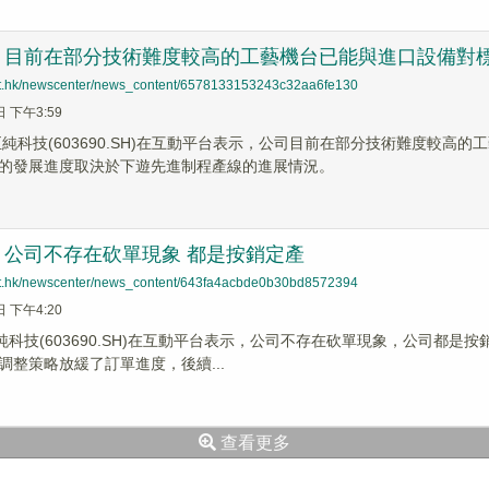
：目前在部分技術難度較高的工藝機台已能與進口設備對
net.hk/newscenter/news_content/6578133153243c32aa6fe130
日 下午3:59
，至純科技(603690.SH)在互動平台表示，公司目前在部分技術難度較
的發展進度取決於下遊先進制程產線的進展情況。
：公司不存在砍單現象 都是按銷定產
net.hk/newscenter/news_content/643fa4acbde0b30bd8572394
日 下午4:20
至純科技(603690.SH)在互動平台表示，公司不存在砍單現象，公司都
調整策略放緩了訂單進度，後續...
查看更多