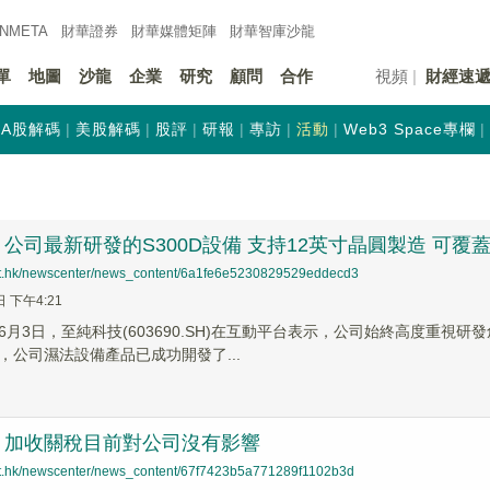
INMETA
財華證券
財華
媒體矩陣
財華
智庫沙龍
單
地圖
沙龍
企業
研究
顧問
合作
視頻
財經速
A股解碼
美股解碼
股評
研報
專訪
活動
Web3 Space專欄
公司最新研發的S300D設備 支持12英寸晶圓製造 可覆
net.hk/newscenter/news_content/6a1fe6e5230829529eddecd3
日 下午4:21
6月3日，至純科技(603690.SH)在互動平台表示，公司始終高度重
，公司濕法設備產品已成功開發了...
：加收關稅目前對公司沒有影響
net.hk/newscenter/news_content/67f7423b5a771289f1102b3d