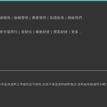
者關係
|
版權聲明
|
重要聲明
|
私隱政策
|
聯絡我們
券市場周刊
|
壹財信
|
權衡財經
|
攬富財經
|
更多...
所提供資料之準確性及可靠性,但並不保證資料絕對無誤,資料如有錯漏而令閣