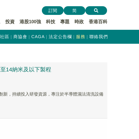
訂閱
简
遞
投資
港股100強
科技
專題
時政
香港百科
社區
商協會
CAGA
法定公告欄
服務
聯絡我們
蓋至14納米及以下製程
視研發創新，持續投入研發資源，專注於半導體濕法清洗設備