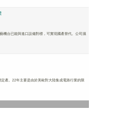
標
高的工藝機台已能與進口設備對標，可實現國產替代。公司濕
是按銷定產。22年主要是由於美歐對大陸集成電路行業的限