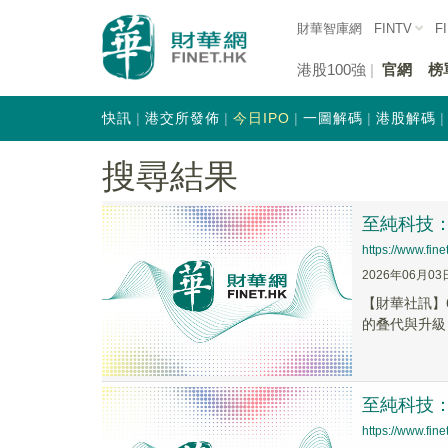
財華智庫網
FINTV
F
港股100強
官網
榜
快訊
港交所發佈
今日IPO
一圖解碼
港股解碼
搜尋結果
至純科技：
https://www.fi
2026年06月03
【財華社訊】
的叠代與升級
至純科技
https://www.fi