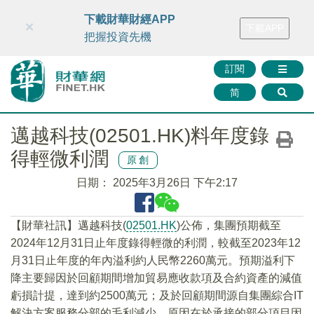
財華智庫網
FINTV
FINMETA
財華證券
媒體矩陣
下載財華財經APP
×
下載APP
智庫沙龍
聯絡我們
把握投資先機
訂閱
简
邁越科技(02501.HK)料年度錄
得輕微利潤
原創
日期：
2025年3月26日 下午2:17
【財華社訊】邁越科技(
02501.HK
)公佈，集團預期截至
2024年12月31日止年度錄得輕微的利潤，較截至2023年12
月31日止年度的年內溢利約人民幣2260萬元。預期溢利下
降主要歸因於回顧期間增加貿易應收款項及合約資產的減值
虧損計提，達到約2500萬元；及於回顧期間源自集團綜合IT
解決方案服務分部的毛利減少，原因在於承接的部分項目因