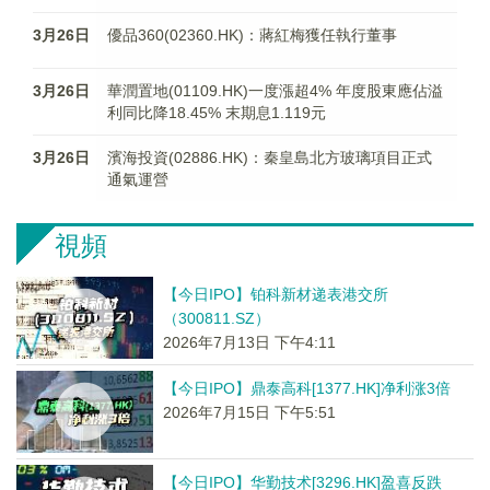
3月26日
優品360(02360.HK)：蔣紅梅獲任執行董事
3月26日
華潤置地(01109.HK)一度漲超4% 年度股東應佔溢
利同比降18.45% 末期息1.119元
3月26日
濱海投資(02886.HK)：秦皇島北方玻璃項目正式
通氣運營
視頻
【今日IPO】铂科新材递表港交所
（300811.SZ）
2026年7月13日 下午4:11
【今日IPO】鼎泰高科[1377.HK]净利涨3倍
2026年7月15日 下午5:51
【今日IPO】华勤技术[3296.HK]盈喜反跌