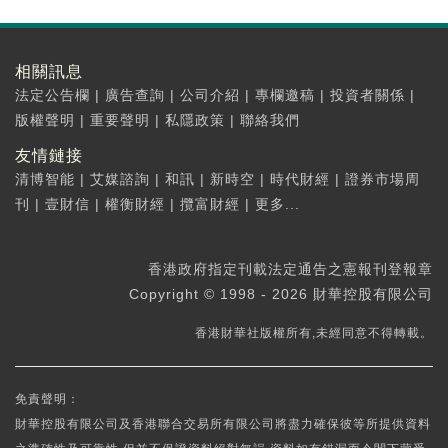
相關訊息
法定公告欄
|
廣告查詢
|
公司介紹
|
專欄邀稿
|
投資者關係
|
版權聲明
|
重要聲明
|
私隱政策
|
聯絡我們
友情鏈接
清博智能
|
艾媒諮詢
|
和訊
|
新時空
|
時代財經
|
證券市場周
刊
|
壹財信
|
權衡財經
|
攬富財經
|
更多...
香港政府指定刊載法定通告之憲報刊登報章
Copyright © 1998 - 2026 財華控股有限公司
香港財華社版權所有,未經同意不得轉載。
免責聲明：
財華控股有限公司及香港聯合交易所有限公司將盡力確保彼等所提供資料