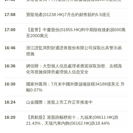
17:08
寶龍地產(01238.HK)7月合約銷售額約5.5億元
17:00
【盈警】中慶股份(01855.HK)料中期除稅後虧損500萬
至2000萬元
16:46
浙江證監局對財通證券股份有限公司採取出具警示函
措施
16:36
網信辦：大型個人信息處理者應當採取加密、去標識
化等措施保障所處理個人信息安全
16:30
國家外匯局：7月末中國外匯儲備規模34188億美元 升
幅0.07%
16:24
山金國際：港股上市工作正常推進中
16:20
【異動股】港股跌幅榜前十，九福來(08611.HK)跌
21.43%，天瑞汽車内飾(06162.HK)跌18.44%