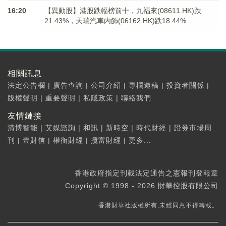
16:20
【異動股】港股跌幅榜前十，九福來(08611.HK)跌
21.43%，天瑞汽車内飾(06162.HK)跌18.44%
相關訊息
法定公告欄
|
廣告查詢
|
公司介紹
|
專欄邀稿
|
投資者關係
|
版權聲明
|
重要聲明
|
私隱政策
|
聯絡我們
友情鏈接
清博智能
|
艾媒諮詢
|
和訊
|
新時空
|
時代財經
|
證券市場周
刊
|
壹財信
|
權衡財經
|
攬富財經
|
更多...
香港政府指定刊載法定通告之憲報刊登報章
Copyright © 1998 - 2026 財華控股有限公司
香港財華社版權所有,未經同意不得轉載。