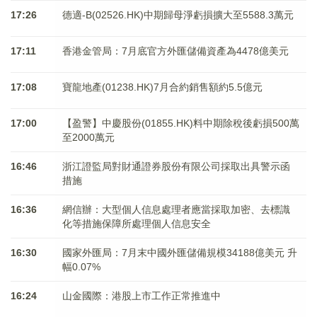
17:26
德適-B(02526.HK)中期歸母淨虧損擴大至5588.3萬元
17:11
香港金管局：7月底官方外匯儲備資產為4478億美元
17:08
寶龍地產(01238.HK)7月合約銷售額約5.5億元
17:00
【盈警】中慶股份(01855.HK)料中期除稅後虧損500萬
至2000萬元
16:46
浙江證監局對財通證券股份有限公司採取出具警示函
措施
16:36
網信辦：大型個人信息處理者應當採取加密、去標識
化等措施保障所處理個人信息安全
16:30
國家外匯局：7月末中國外匯儲備規模34188億美元 升
幅0.07%
16:24
山金國際：港股上市工作正常推進中