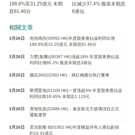
188.8%至31.25億元 末期
比減少37.4% 擬派末期息
息81.46分
6港仙
相關文章
3月26日
泡泡瑪特(09992.HK)年度股東應佔溢利同比增
188.8%至31.25億元 末期息81.46分
3月26日
力豐(集團)(00387.HK)漲超18% 年度股東應佔溢
利同比增85.2% 擬派末期息3港仙
3月26日
優品360(02360.HK)：蔣紅梅獲任執行董事
3月26日
華潤置地(01109.HK)一度漲超4% 年度股東應佔溢
利同比降18.45% 末期息1.119元
3月26日
濱海投資(02886.HK)：秦皇島北方玻璃項目正式
通氣運營
3月26日
雲頂新耀-B(01952.HK)年度權益持有人應佔虧損
約10.41億元