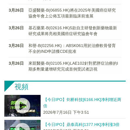
3月26日
亞盛醫藥-B(06855.HK)將在2025年美國癌症研究
協會年會上公佈五項最新臨床前進展
3月26日
基石藥業-B(02616.HK)5款自主研發創新藥物最新
研究成果将亮相美國癌症研究協會年會
3月26日
和譽-B(02256.HK)：ABSK061用於治療軟骨發育
不全的IND申請獲CDE批准
3月26日
來凱醫藥-B(02105.HK)LAE102針對肥胖症治療的I
期多劑量遞增研究完成首例受試者訪視
視頻
【今日IPO】剑桥科技[6166.HK]净利增近两
倍
2026年7月16日 下午3:51
【今日IPO】鼎泰高科[1377.HK]净利涨3倍