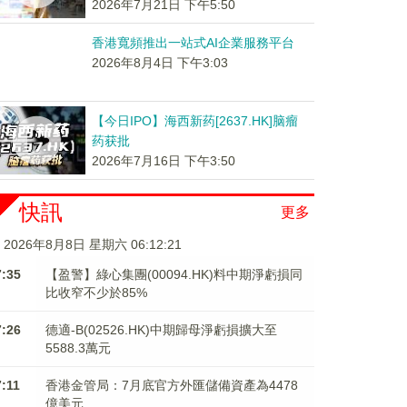
2026年7月21日 下午5:50
香港寬頻推出一站式AI企業服務平台
2026年8月4日 下午3:03
【今日IPO】海西新药[2637.HK]脑瘤
药获批
2026年7月16日 下午3:50
快訊
更多
2026年8月8日 星期六 06:12:21
7:35
【盈警】綠心集團(00094.HK)料中期淨虧損同
比收窄不少於85%
7:26
德適-B(02526.HK)中期歸母淨虧損擴大至
5588.3萬元
7:11
香港金管局：7月底官方外匯儲備資產為4478
億美元