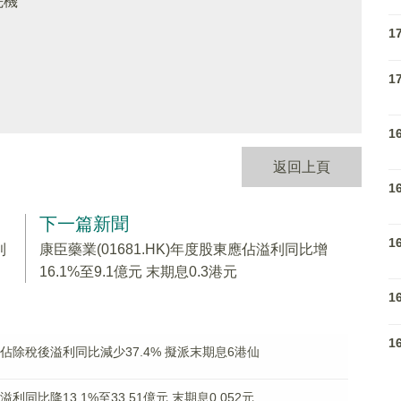
先機
1
1
1
返回上頁
1
下一篇新聞
1
利
康臣藥業(01681.HK)年度股東應佔溢利同比增
16.1%至9.1億元 末期息0.3港元
1
1
東應佔除稅後溢利同比減少37.4% 擬派末期息6港仙
溢利同比降13.1%至33.51億元 末期息0.052元