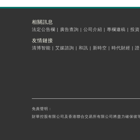
相關訊息
法定公告欄
|
廣告查詢
|
公司介紹
|
專欄邀稿
|
投資
友情鏈接
清博智能
|
艾媒諮詢
|
和訊
|
新時空
|
時代財經
|
證
免責聲明：
財華控股有限公司及香港聯合交易所有限公司將盡力確保彼等