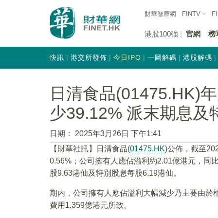
財華智庫網
FINTV
F
港股100強
官網
榜
快訊
港交所發佈
今日IPO
一圖解碼
港股解碼
日清食品(01475.H
少39.12% 派末期息及
日期：
2025年3月26日 下午1:41
【財華社訊】日清食品(
01475.HK
)公佈，截至20
0.56%；公司擁有人應佔溢利約2.01億港元，同
股9.63港仙及特別股息每股6.19港仙。
期内，公司擁有人應佔溢利大幅減少乃主要由於根
費用1.359億港元所致。