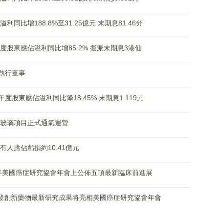
溢利同比增188.8%至31.25億元 末期息81.46分
8% 年度股東應佔溢利同比增85.2% 擬派末期息3港仙
任執行董事
 年度股東應佔溢利同比降18.45% 末期息1.119元
北方玻璃項目正式通氣運營
益持有人應佔虧損約10.41億元
2025年美國癌症研究協會年會上公佈五項最新臨床前進展
款自主研發創新藥物最新研究成果将亮相美國癌症研究協會年會