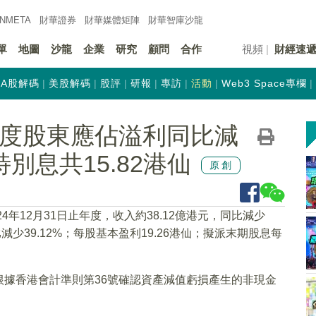
INMETA
財華證券
財華
媒體矩陣
財華
智庫沙龍
單
地圖
沙龍
企業
研究
顧問
合作
視頻
財經速
A股解碼
美股解碼
股評
研報
專訪
活動
Web3 Space專欄
K)年度股東應佔溢利同比減
特別息共15.82港仙
原創
24年12月31日止年度，收入約38.12億港元，同比減少
比減少39.12%；每股基本盈利19.26港仙；擬派末期股息每
據香港會計準則第36號確認資產減值虧損產生的非現金