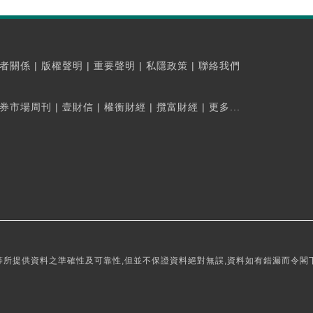
者關係
|
版權聲明
|
重要聲明
|
私隱政策
|
聯絡我們
券市場周刊
|
壹財信
|
權衡財經
|
攬富財經
|
更多...
所提供資料之準確性及可靠性,但並不保證資料絕對無誤,資料如有錯漏而令閣