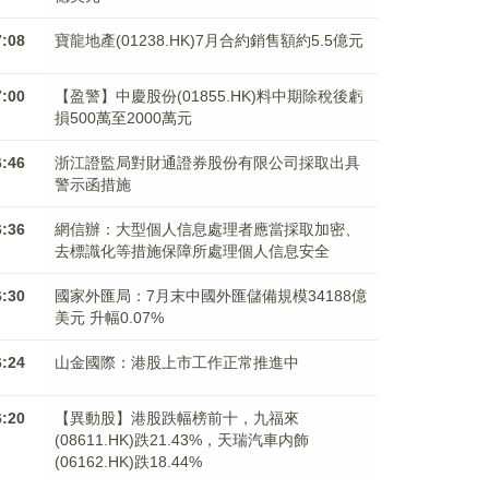
7:08
寶龍地產(01238.HK)7月合約銷售額約5.5億元
7:00
【盈警】中慶股份(01855.HK)料中期除稅後虧
損500萬至2000萬元
6:46
浙江證監局對財通證券股份有限公司採取出具
警示函措施
6:36
網信辦：大型個人信息處理者應當採取加密、
去標識化等措施保障所處理個人信息安全
6:30
國家外匯局：7月末中國外匯儲備規模34188億
美元 升幅0.07%
6:24
山金國際：港股上市工作正常推進中
6:20
【異動股】港股跌幅榜前十，九福來
(08611.HK)跌21.43%，天瑞汽車内飾
(06162.HK)跌18.44%