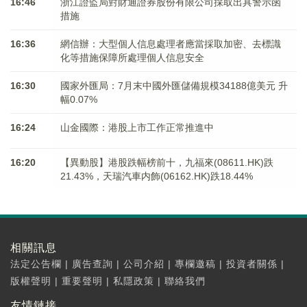
16:46
浙江證監局對財通證券股份有限公司採取出具警示函
措施
16:36
網信辦：大型個人信息處理者應當採取加密、去標識
化等措施保障所處理個人信息安全
16:30
國家外匯局：7月末中國外匯儲備規模34188億美元 升
幅0.07%
16:24
山金國際：港股上市工作正常推進中
16:20
【異動股】港股跌幅榜前十，九福來(08611.HK)跌
21.43%，天瑞汽車内飾(06162.HK)跌18.44%
相關訊息
法定公告欄
|
廣告查詢
|
公司介紹
|
專欄邀稿
|
投資者關係
|
版權聲明
|
重要聲明
|
私隱政策
|
聯絡我們
友情鏈接