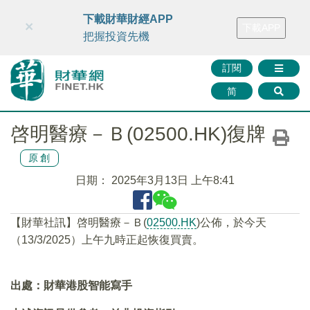
財華智庫網
FINTV
FINMETA
財華證券
媒體矩陣
下載財華財經APP
×
下載APP
智庫沙龍
聯絡我們
把握投資先機
訂閱
简
啓明醫療－Ｂ(02500.HK)復牌
原創
日期：
2025年3月13日 上午8:41
【財華社訊】啓明醫療－Ｂ(
02500.HK
)公佈，於今天
（13/3/2025）上午九時正起恢復買賣。
出處：財華港股智能寫手