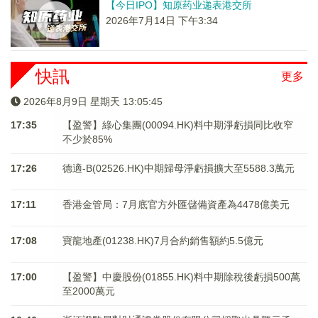
【今日IPO】知原药业递表港交所
2026年7月14日 下午3:34
快訊
更多
2026年8月9日 星期天 13:05:46
17:35
【盈警】綠心集團(00094.HK)料中期淨虧損同比收窄
不少於85%
17:26
德適-B(02526.HK)中期歸母淨虧損擴大至5588.3萬元
17:11
香港金管局：7月底官方外匯儲備資產為4478億美元
17:08
寶龍地產(01238.HK)7月合約銷售額約5.5億元
17:00
【盈警】中慶股份(01855.HK)料中期除稅後虧損500萬
至2000萬元