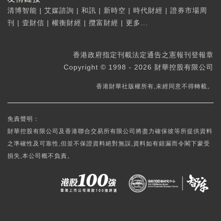
清博智能
|
艾媒諮詢
|
和訊
|
新時空
|
時代財經
|
證券市場周
刊
|
壹財信
|
權衡財經
|
攬富財經
|
更多...
香港政府指定刊載法定通告之憲報刊登報章
Copyright © 1998 - 2026 財華控股有限公司
香港財華社版權所有,未經同意不得轉載。
免責聲明：
財華控股有限公司及香港聯合交易所有限公司將盡力確保彼等所提供資料
之準確性及可靠性,但並不保證資料絕對無誤,資料如有錯漏而令閣下蒙受
損失,本公司概不負責。