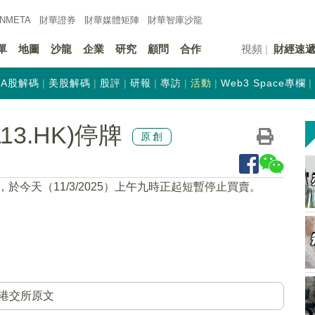
INMETA
財華證券
財華
媒體矩陣
財華
智庫沙龍
單
地圖
沙龍
企業
研究
顧問
合作
視頻
財經速
A股解碼
美股解碼
股評
研報
專訪
活動
Web3 Space專欄
113.HK)停牌
原創
，於今天（11/3/2025）上午九時正起短暫停止買賣。
港交所原文