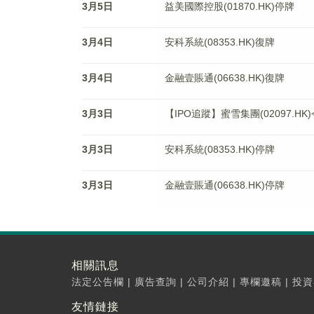
3月5日
益美國際控股(01870.HK)停牌
3月4日
安科系統(08353.HK)復牌
3月4日
金融壹賬通(06638.HK)復牌
3月3日
【IPO追蹤】蜜雪集團(02097.H
3月3日
安科系統(08353.HK)停牌
3月3日
金融壹賬通(06638.HK)停牌
相關訊息
法定公告欄
|
廣告查詢
|
公司介紹
|
專欄邀稿
|
投資
友情鏈接