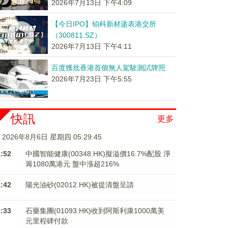
2026年7月13日 下午4:09
【今日IPO】铂科新材递表港交所
（300811.SZ）
2026年7月13日 下午4:11
百度獲批香港首個無人駕駛測試牌照
2026年7月23日 下午5:55
快訊
更多
2026年8月6日 星期四 05:29:46
1:52
中國智能健康(00348.HK)擬溢價16.7%配股 淨
籌1080萬港元 ​​​​​​​盤中漲超216%
1:42
陽光油砂(02012.HK)被提清盤呈請
1:33
石藥集團(01093.HK)收到阿斯利康1000萬美
元里程碑付款