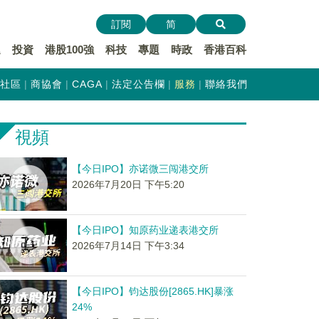
訂閱
简
遞
投資
港股100強
科技
專題
時政
香港百科
社區
商協會
CAGA
法定公告欄
服務
聯絡我們
視頻
【今日IPO】亦诺微三闯港交所
2026年7月20日 下午5:20
【今日IPO】知原药业递表港交所
2026年7月14日 下午3:34
【今日IPO】钧达股份[2865.HK]暴涨
24%