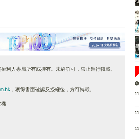
關權利人專屬所有或持有。未經許可，禁止進行轉載、
om.hk
，獲得書面確認及授權後，方可轉載。
1
先機
1
1