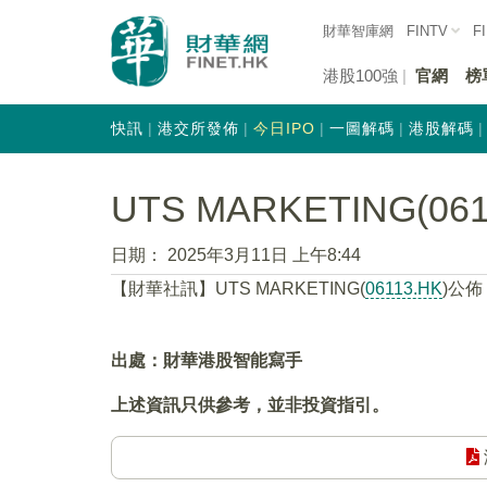
財華智庫網
FINTV
F
港股100強
官網
榜
快訊
港交所發佈
今日IPO
一圖解碼
港股解碼
UTS MARKETING(06
日期：
2025年3月11日 上午8:44
【財華社訊】UTS MARKETING(
06113.HK
)公佈
出處：財華港股智能寫手
上述資訊只供參考，並非投資指引。