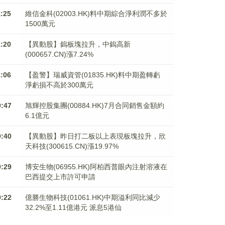
1:25
維信金科(02003.HK)料中期綜合淨利潤不多於
1500萬元
1:20
【異動股】鎢板塊拉升，中鎢高新
(000657.CN)漲7.24%
1:06
【盈警】瑞威資管(01835.HK)料中期盈轉虧
淨虧損不高於300萬元
0:47
旭輝控股集團(00884.HK)7月合同銷售金額約
6.1億元
0:40
【異動股】昨日打二板以上表現板塊拉升，欣
天科技(300615.CN)漲19.97%
0:29
博安生物(06955.HK)阿柏西普眼內注射溶液在
巴西提交上市許可申請
0:22
億勝生物科技(01061.HK)中期溢利同比減少
32.2%至1.11億港元 派息5港仙