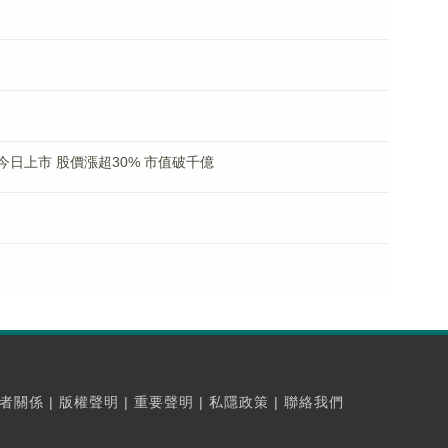
K)今日上市 股價漲超30% 市值破千億
者關係
|
版權聲明
|
重要聲明
|
私隱政策
|
聯絡我們