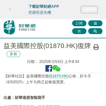
財華智庫網
FINTV
FINMETA
財華證券
媒體矩陣
下載財華財經APP
×
下載APP
智庫沙龍
聯絡我們
把握投資先機
訂閱
简
益美國際控股(01870.HK)復牌
原創
日期：
2025年3月6日 上午8:34
【財華社訊】益美國際控股(
01870.HK
)公佈，於今天
（6/3/2025）上午九時正起恢復買賣。
出處：財華港股智能寫手