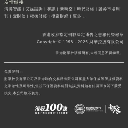
友情鏈接
清博智能
|
艾媒諮詢
|
和訊
|
新時空
|
時代財經
|
證券市場周
刊
|
壹財信
|
權衡財經
|
攬富財經
|
更多...
香港政府指定刊載法定通告之憲報刊登報章
Copyright © 1998 - 2026 財華控股有限公司
香港財華社版權所有,未經同意不得轉載。
免責聲明：
財華控股有限公司及香港聯合交易所有限公司將盡力確保彼等所提供資料
之準確性及可靠性,但並不保證資料絕對無誤,資料如有錯漏而令閣下蒙受
損失,本公司概不負責。