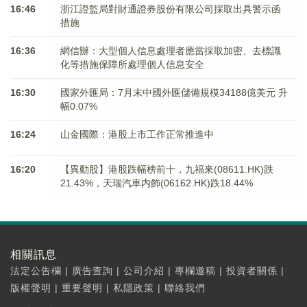
16:46
浙江證監局對財通證券股份有限公司採取出具警示函
措施
16:36
網信辦：大型個人信息處理者應當採取加密、去標識
化等措施保障所處理個人信息安全
16:30
國家外匯局：7月末中國外匯儲備規模34188億美元 升
幅0.07%
16:24
山金國際：港股上市工作正常推進中
16:20
【異動股】港股跌幅榜前十，九福來(08611.HK)跌
21.43%，天瑞汽車内飾(06162.HK)跌18.44%
相關訊息
法定公告欄
|
廣告查詢
|
公司介紹
|
專欄邀稿
|
投資者關係
|
版權聲明
|
重要聲明
|
私隱政策
|
聯絡我們