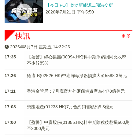
【今日IPO】奥动新能源二闯港交所
2026年7月21日 下午5:50
快訊
更多
2026年8月7日 星期五 14:32:27
17:35
【盈警】綠心集團(00094.HK)料中期淨虧損同比收窄
不少於85%
17:26
德適-B(02526.HK)中期歸母淨虧損擴大至5588.3萬元
17:11
香港金管局：7月底官方外匯儲備資產為4478億美元
17:08
寶龍地產(01238.HK)7月合約銷售額約5.5億元
17:00
【盈警】中慶股份(01855.HK)料中期除稅後虧損500萬
至2000萬元