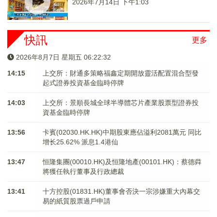
2026年7月14日 下午1:03
快訊
更多
2026年8月7日 星期五 06:22:32
14:15
上交所：財通多策略福鑫定期開放靈活配置混合型發
起式證券投資基金臨時停牌
14:03
上交所：景順長城全球半導體芯片產業股票型證券投
資基金臨時停牌
13:56
卡賓(02030.HK.HK)中期股東應佔溢利2081萬元 同比
增长25.62% 派息1.4港仙
13:47
恒隆集團(00010.HK)及恒隆地產(00101.HK)：蔡德粦
將獲任執行董事及行政總裁
13:41
十方控股(01831.HK)董事會否決一宗涉嫌重大內幕交
易的紙質股票過戶申請