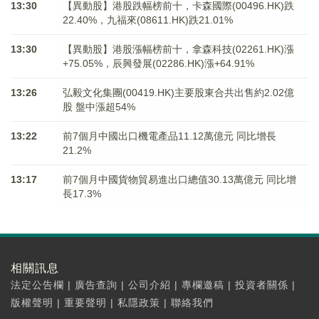
13:30
【異動股】港股跌幅榜前十，卡森國際(00496.HK)跌
22.40%，九福來(08611.HK)跌21.01%
13:30
【異動股】港股漲幅榜前十，拿森科技(02261.HK)漲
+75.05%，辰興發展(02286.HK)漲+64.91%
13:26
弘毅文化集團(00419.HK)主要股東合共出售約2.02億
股 盤中漲超54%
13:22
前7個月中國出口機電產品11.12萬億元 同比增長
21.2%
13:17
前7個月中國貨物貿易進出口總值30.13萬億元 同比增
長17.3%
相關訊息
法定公告欄
|
廣告查詢
|
公司介紹
|
專欄邀稿
|
投資者關係
|
版權聲明
|
重要聲明
|
私隱政策
|
聯絡我們