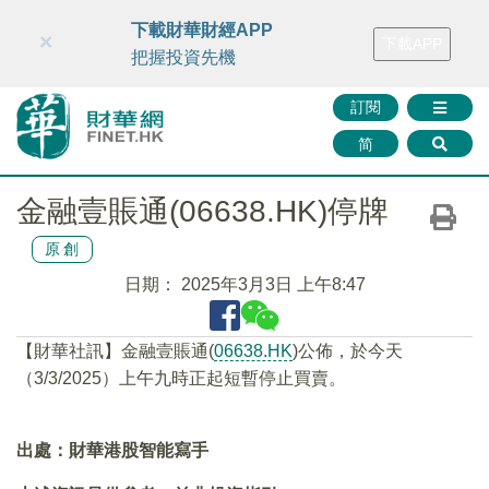
財華智庫網
FINTV
FINMETA
財華證券
媒體矩陣
下載財華財經APP
×
下載APP
智庫沙龍
聯絡我們
把握投資先機
訂閱
简
金融壹賬通(06638.HK)停牌
原創
日期：
2025年3月3日 上午8:47
【財華社訊】金融壹賬通(
06638.HK
)公佈，於今天
（3/3/2025）上午九時正起短暫停止買賣。
出處：財華港股智能寫手