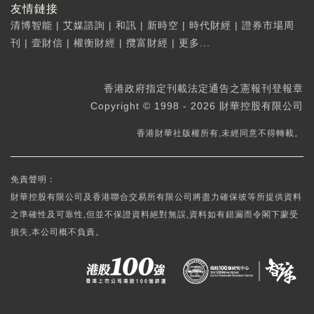
友情鏈接
清博智能
|
艾媒諮詢
|
和訊
|
新時空
|
時代財經
|
證券市場周
刊
|
壹財信
|
權衡財經
|
攬富財經
|
更多...
香港政府指定刊載法定通告之憲報刊登報章
Copyright © 1998 - 2026 財華控股有限公司
香港財華社版權所有,未經同意不得轉載。
免責聲明：
財華控股有限公司及香港聯合交易所有限公司將盡力確保彼等所提供資料
之準確性及可靠性,但並不保證資料絕對無誤,資料如有錯漏而令閣下蒙受
損失,本公司概不負責。