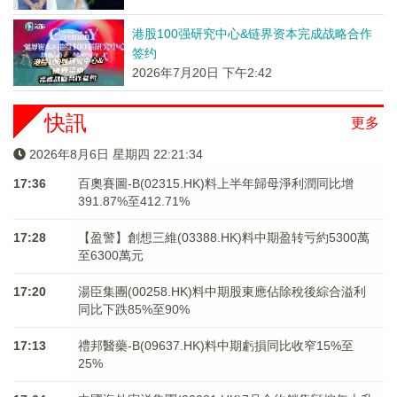
港股100强研究中心&链界资本完成战略合作
签约
2026年7月20日 下午2:42
快訊
更多
2026年8月6日 星期四 22:21:35
17:36
百奧賽圖-B(02315.HK)料上半年歸母淨利潤同比增
391.87%至412.71%
17:28
【盈警】創想三維(03388.HK)料中期盈转亏約5300萬
至6300萬元
17:20
湯臣集團(00258.HK)料中期股東應佔除稅後綜合溢利
同比下跌85%至90%
17:13
禮邦醫藥-B(09637.HK)料中期虧損同比收窄15%至
25%