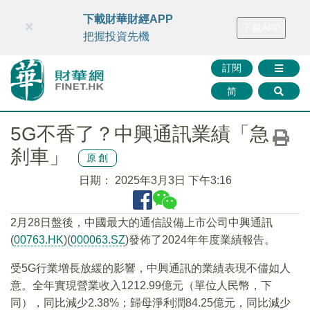
財華智庫網
FINTV
FINMETA
財華證券
媒體矩陣
下載財華財經APP
×
下載APP
智庫沙龍
聯絡我們
把握投資先機
訂閱
简
5G不香了？中興通訊業績「急
刹車」
原創
日期：
2025年3月3日 下午3:16
2月28日盤後，中國最大的通信設備上市公司中興通訊
(
00763.HK
)(
000063.SZ
)發佈了2024年年度業績報告。
受5G行業增長放緩的影響，中興通訊的業績表現不儘如人
意。全年實現營業收入1212.99億元（單位人民幣，下
同），同比減少2.38%；歸母淨利潤84.25億元，同比減少