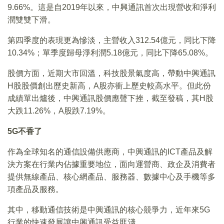
9.66%。這是自2019年以來，中興通訊首次出現營收和淨利
潤雙雙下滑。
第四季度的表現更為慘淡，主營收入312.54億元，同比下降
10.34%；單季度歸母淨利潤5.18億元，同比下降65.08%。
股價方面，近期大市回溫，科技股景氣度高，帶動中興通訊
H股股價創出歷史新高，A股亦衝上歷史較高水平。但此份
成績單出爐後，中興通訊股價應聲下挫，截至發稿，其H股
大跌11.26%，A股跌7.19%。
5G
不香了
作為全球知名的通信設備供應商，中興通訊的ICT產品及解
決方案在行業内佔據重要地位，面向運營商、政企及消費者
提供無線產品、核心網產品、服務器、數據中心及手機等多
項產品及服務。
其中，移動通信技術是中興通訊的核心競爭力，近年來5G
行業的快速發展讓中興通訊受益匪淺。