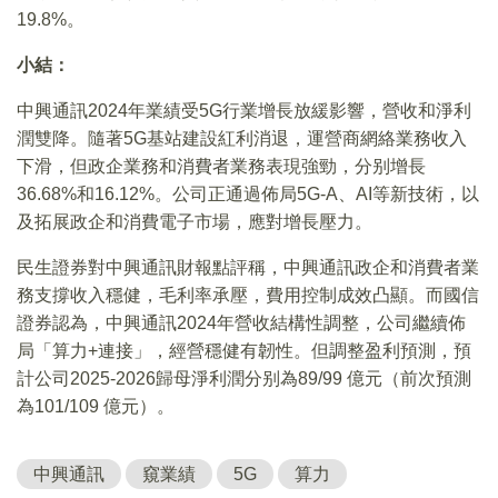
19.8%。
小結：
中興通訊2024年業績受5G行業增長放緩影響，營收和淨利
潤雙降。隨著5G基站建設紅利消退，運營商網絡業務收入
下滑，但政企業務和消費者業務表現強勁，分别增長
36.68%和16.12%。公司正通過佈局5G-A、AI等新技術，以
及拓展政企和消費電子市場，應對增長壓力。
民生證券對中興通訊財報點評稱，中興通訊政企和消費者業
務支撐收入穩健，毛利率承壓，費用控制成效凸顯。而國信
證券認為，中興通訊2024年營收結構性調整，公司繼續佈
局「算力+連接」，經營穩健有韌性。但調整盈利預測，預
計公司2025-2026歸母淨利潤分别為89/99 億元（前次預測
為101/109 億元）。
中興通訊
窺業績
5G
算力