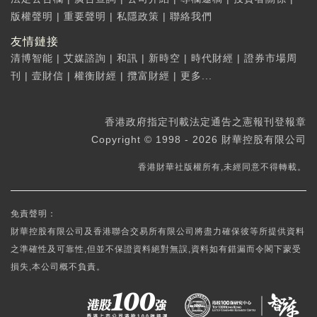
版權聲明
|
重要聲明
|
私隱政策
|
聯絡我們
友情鏈接
清博智能
|
艾媒諮詢
|
和訊
|
新時空
|
時代財經
|
證券市場周
刊
|
壹財信
|
權衡財經
|
攬富財經
|
更多...
香港政府指定刊載法定通告之憲報刊登報章
Copyright © 1998 - 2026 財華控股有限公司
香港財華社版權所有,未經同意不得轉載。
免責聲明：
財華控股有限公司及香港聯合交易所有限公司將盡力確保彼等所提供資料
之準確性及可靠性,但並不保證資料絕對無誤,資料如有錯漏而令閣下蒙受
損失,本公司概不負責。