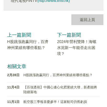
現代電視FINTV
(http://www.fintv.hk)
返回上頁
上一篇新聞
下一篇新聞
H股跳漲跑赢同行，百濟
2024年營利雙降！海螺
神州業績有哪些看點？
水泥新一年能否走出困
境？
相關文章
2月28日
H股跳漲跑赢同行，百濟神州業績有哪些看點？
11月4日
【百強透視】中國心連心化肥業績大增，新產能將
陸續落地
11月1日
航空股三季報喜憂參半！這家航司仍舊虧損