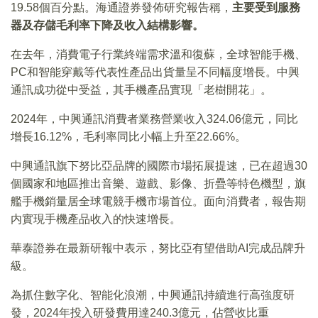
19.58個百分點。海通證券發佈研究報告稱，
主要受到服務
器及存儲毛利率下降及收入結構影響。
在去年，消費電子行業終端需求溫和復蘇，全球智能手機、
PC和智能穿戴等代表性產品出貨量呈不同幅度增長。中興
通訊成功從中受益，其手機產品實現「老樹開花」。
2024年，中興通訊消費者業務營業收入324.06億元，同比
增長16.12%，毛利率同比小幅上升至22.66%。
中興通訊旗下努比亞品牌的國際市場拓展提速，已在超過30
個國家和地區推出音樂、遊戲、影像、折疊等特色機型，旗
艦手機銷量居全球電競手機市場首位。面向消費者，報告期
内實現手機產品收入的快速增長。
華泰證券在最新研報中表示，努比亞有望借助AI完成品牌升
級。
為抓住數字化、智能化浪潮，中興通訊持續進行高強度研
發，2024年投入研發費用達240.3億元，佔營收比重