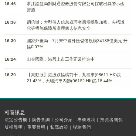
16:46
浙江證監局對財通證券股份有限公司採取出具警示函
措施
16:36
網信辦：大型個人信息處理者應當採取加密、去標識
化等措施保障所處理個人信息安全
16:30
國家外匯局：7月末中國外匯儲備規模34188億美元 升
幅0.07%
16:24
山金國際：港股上市工作正常推進中
16:20
【異動股】港股跌幅榜前十，九福來(08611.HK)跌
21.43%，天瑞汽車内飾(06162.HK)跌18.44%
相關訊息
法定公告欄
|
廣告查詢
|
公司介紹
|
專欄邀稿
|
投資者關係
|
版權聲明
|
重要聲明
|
私隱政策
|
聯絡我們