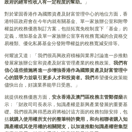
政府的經常性收入有一定程度的幫助。
」
對於鞏固香港作為國際資產及財富管理中心的地位方面，香
港特區政府會在今年内就有關基金、單一家族辦公室和附帶
權益的稅務優惠制訂方案，包括拓寬免稅制度下「基金」的
定義，增加基金及單一家族辦公室享有稅務寬減的合資格交
易種類、優化私募基金分發附帶權益的稅務寬減安排等。
何耀波又道：「我們很高興政府積極與業界討論進一步推動
發展家族辦公室和資產及財富管理產業的稅務政策。
我們有
信心這些措施將進一步增強香港作為國際資產及財富管理中
心的競爭力並吸引更多人才和投資者。我們
希望優化政策能
儘快出台，好讓業界能早日受惠。」
就提供稅務優惠方面，
安永香港及澳門區稅務主管鄭傑燊
表
示：「財政司司長表示，知識產權是新興產業發展的重要基
礎。我們很高興得悉政府將檢討這方面的稅務扣除安排，包
括
就購入使用權所支付的整筆特許費用，和向相聯者購入知
識產權或其使用權的相關開支，以加速推動知識產權密集型