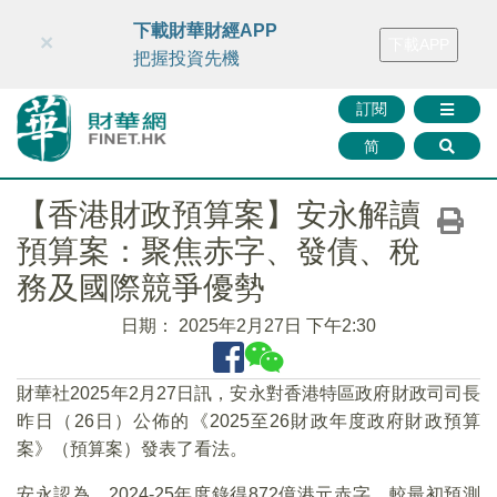
財華智庫網
FINTV
FINMETA
財華證券
媒體矩陣
下載財華財經APP
×
下載APP
智庫沙龍
聯絡我們
把握投資先機
訂閱
简
【香港財政預算案】安永解讀
預算案：聚焦赤字、發債、稅
務及國際競爭優勢
日期：
2025年2月27日 下午2:30
財華社2025年2月27日訊，安永對香港特區政府財政司司長
昨日（26日）公佈的《2025至26財政年度政府財政預算
案》（預算案）發表了看法。
安永認為，2024-25年度錄得872億港元赤字，較最初預測