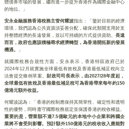
體債券市場的發展，繼而進一步提升香港作為國際金融中心
的地位。」
安永金融服務香港稅務主管何耀波
指出：「鑒於目前的經濟
環境，我們認為公共資源須妥善分配，確保此類開支用於支
持整體經濟的長遠發展，並以可持續的方式提供資助。
長遠
而言，政府也應該積極尋求經濟轉型，為香港開拓新的發展
機遇。
」
就國際稅務合規性方面，安永表示，香港特區政府已於
2024年12月就實施全球最低有效稅及香港最低補足稅向立
法會提交條例草案。
財政司司長表示，由2027/28年度起，
全球最低有效稅及香港最低補足稅可為香港帶來每年約150
億港元額外收益。
何耀波認為：「香港的稅制應保持其簡單性、確定性和透明
性的優勢，同時遵守國際稅務規定並保護香港的稅收權益。
重要的是，營業額不達7.5億歐元的本地中小企業和跨國企
業將不會受到影響。預計額外150億港元的稅收收入應能對