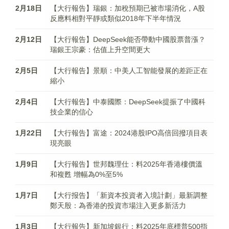
2月18日
【大行報告】瑞銀：加稅預期已被市場消化，A股
反應料相對平靜或類似2018年下半年情況
2月12日
【大行報告】DeepSeek能否帶動中國股票普漲？
瑞銀王宗豪：估值上升空間更大
2月5日
【大行報告】景順：中美人工智能發展的差距正在
縮小
2月4日
【大行報告】中泰國際：DeepSeek提振了中國科
技企業的信心
1月22日
【大行報告】富途：2024港股IPO高倍回撥項目表
現亮眼
1月9日
【大行報告】世邦魏理仕：料2025年香港樓價溫
和複甦 增幅為0%至5%
1月7日
【大行报告】「新資本投資者入境計劃」最新調整
鄭天殷：為香港的投資市場注入更多新活力
1月3日
【大行報告】新加坡銀行：料2025年底標普500指