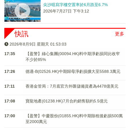
尖沙咀寫字樓空置率於6月跌至6.7%
2026年7月27日 下午3:12
快訊
更多
2026年8月9日 星期天 01:53:03
17:35
【盈警】綠心集團(00094.HK)料中期淨虧損同比收窄
不少於85%
17:26
德適-B(02526.HK)中期歸母淨虧損擴大至5588.3萬元
17:11
香港金管局：7月底官方外匯儲備資產為4478億美元
17:08
寶龍地產(01238.HK)7月合約銷售額約5.5億元
17:00
【盈警】中慶股份(01855.HK)料中期除稅後虧損500萬
至2000萬元