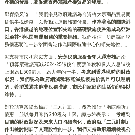
產業的發展，並促進香港知識產權貿易的發展。
」
鄭傑燊又道：「我們樂見政府建議為合資格大宗商品貿易商
提供半稅優惠，以帶動海運服務業發展。
作為著名的國際港
口，香港優越的地理位置和先進的基礎設施使香港成為亞洲
以至其他地區海運服務的重要樞紐。
我們相信，所建議的稅
務優惠將進一步鞏固香港作為國際航運中心的領先地位。」
就支持市民和家庭方面，
安永稅務服務合夥人譚志雄
評論：
「預算案建議寬減2024-25課稅年度薪俸稅和個人入息課稅
上限為1,500港元，為去年的一半。
考慮到香港現時的財政
狀況，我們認為政府縮減稅務寬減規模是恰當且可以理解
的，希望透過其他非稅務措施，市民和家庭的生活仍能得以
維持。
」
對於預算案提出檢討「二元計劃」，改為推行「兩蚊兩折」
優惠，並以每月乘搭240程為上限。譚志雄表示：
「考慮到
目前的財政狀況及未來人口持續老化，政府就『二元計劃』
作出檢討開展了具建設性的一步。我們支持政府繼續檢視公