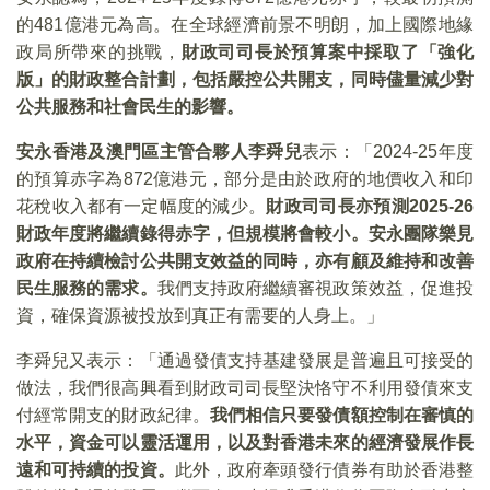
的481億港元為高。在全球經濟前景不明朗，加上國際地緣
政局所帶來的挑戰，
財政司司長於預算案中採取了「強化
版」的財政整合計劃，包括嚴控公共開支，同時儘量減少對
公共服務和社會民生的影響。
安永香港及澳門區主管合夥人李舜兒
表示：「2024-25年度
的預算赤字為872億港元，部分是由於政府的地價收入和印
花稅收入都有一定幅度的減少。
財政司司長亦預測2025-26
財政年度將繼續錄得赤字，但規模將會較小。安永團隊樂見
政府在持續檢討公共開支效益的同時，亦有顧及維持和改善
民生服務的需求。
我們支持政府繼續審視政策效益，促進投
資，確保資源被投放到真正有需要的人身上。」
李舜兒又表示：「通過發債支持基建發展是普遍且可接受的
做法，我們很高興看到財政司司長堅決恪守不利用發債來支
付經常開支的財政紀律。
我們相信只要發債額控制在審慎的
水平，資金可以靈活運用，以及對香港未來的經濟發展作長
遠和可持續的投資。
此外，政府牽頭發行債券有助於香港整