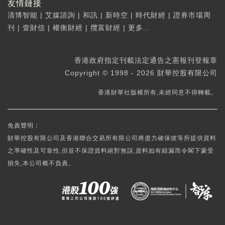
友情鏈接
清博智能
|
艾媒諮詢
|
和訊
|
新時空
|
時代財經
|
證券市場周
刊
|
壹財信
|
權衡財經
|
攬富財經
|
更多...
香港政府指定刊載法定通告之憲報刊登報章
Copyright © 1998 - 2026 財華控股有限公司
香港財華社版權所有,未經同意不得轉載。
免責聲明：
財華控股有限公司及香港聯合交易所有限公司將盡力確保彼等所提供資料
之準確性及可靠性,但並不保證資料絕對無誤,資料如有錯漏而令閣下蒙受
損失,本公司概不負責。