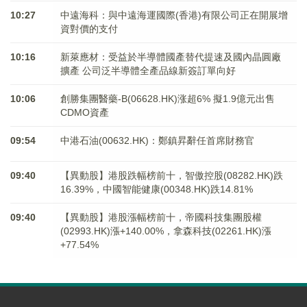
10:27
中遠海科：與中遠海運國際(香港)有限公司正在開展增
資對價的支付
10:16
新萊應材：受益於半導體國產替代提速及國內晶圓廠
擴產 公司泛半導體全產品線新簽訂單向好
10:06
創勝集團醫藥-B(06628.HK)涨超6% 擬1.9億元出售
CDMO資產
09:54
中港石油(00632.HK)：鄭鎮昇辭任首席財務官
09:40
【異動股】港股跌幅榜前十，智傲控股(08282.HK)跌
16.39%，中國智能健康(00348.HK)跌14.81%
09:40
【異動股】港股漲幅榜前十，帝國科技集團股權
(02993.HK)漲+140.00%，拿森科技(02261.HK)漲
+77.54%