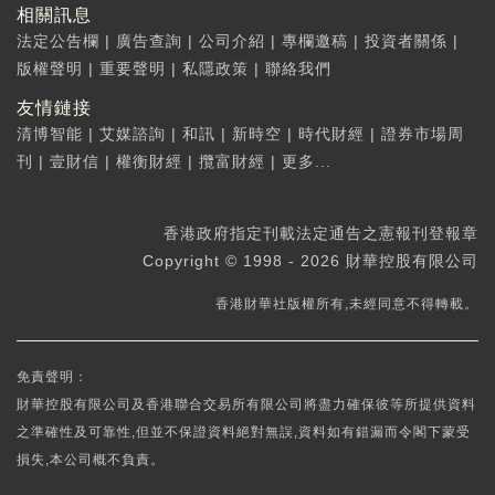
相關訊息
法定公告欄
|
廣告查詢
|
公司介紹
|
專欄邀稿
|
投資者關係
|
版權聲明
|
重要聲明
|
私隱政策
|
聯絡我們
友情鏈接
清博智能
|
艾媒諮詢
|
和訊
|
新時空
|
時代財經
|
證券市場周
刊
|
壹財信
|
權衡財經
|
攬富財經
|
更多...
香港政府指定刊載法定通告之憲報刊登報章
Copyright © 1998 - 2026 財華控股有限公司
香港財華社版權所有,未經同意不得轉載。
免責聲明：
財華控股有限公司及香港聯合交易所有限公司將盡力確保彼等所提供資料
之準確性及可靠性,但並不保證資料絕對無誤,資料如有錯漏而令閣下蒙受
損失,本公司概不負責。