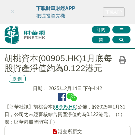
財華智庫網
FINTV
FINMETA
財華證券
媒體矩陣
下載財華財經APP
×
下載APP
智庫沙龍
聯絡我們
把握投資先機
訂閱
简
胡桃資本(00905.HK)1月底每
股資產淨值約為0.122港元
原創
日期：
2025年2月14日 下午4:42
【財華社訊】胡桃資本(
00905.HK
)公佈，於2025年1月31
日，公司之未經審核綜合資產淨值約為0.122港元。（出
處：財華港股智能寫手）
港交所原文