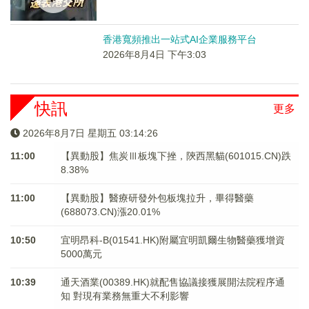
香港寬頻推出一站式AI企業服務平台
2026年8月4日 下午3:03
快訊
更多
2026年8月7日 星期五 03:14:26
11:00
【異動股】焦炭Ⅲ板塊下挫，陝西黑貓(601015.CN)跌
8.38%
11:00
【異動股】醫療研發外包板塊拉升，畢得醫藥
(688073.CN)漲20.01%
10:50
宜明昂科-B(01541.HK)附屬宜明凱爾生物醫藥獲增資
5000萬元
10:39
通天酒業(00389.HK)就配售協議接獲展開法院程序通
知 對現有業務無重大不利影響