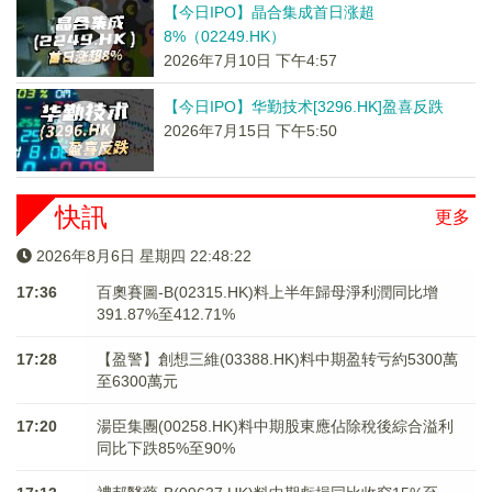
【今日IPO】晶合集成首日涨超
8%（02249.HK）
2026年7月10日 下午4:57
【今日IPO】华勤技术[3296.HK]盈喜反跌
2026年7月15日 下午5:50
快訊
更多
2026年8月6日 星期四 22:48:22
17:36
百奧賽圖-B(02315.HK)料上半年歸母淨利潤同比增
391.87%至412.71%
17:28
【盈警】創想三維(03388.HK)料中期盈转亏約5300萬
至6300萬元
17:20
湯臣集團(00258.HK)料中期股東應佔除稅後綜合溢利
同比下跌85%至90%