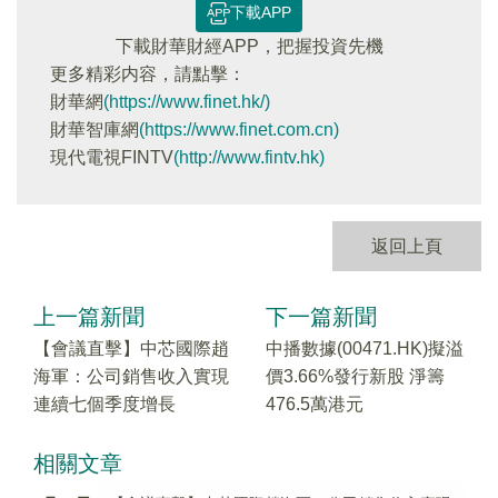
下載APP
下載財華財經APP，把握投資先機
更多精彩内容，請點擊：
財華網
(https://www.finet.hk/)
財華智庫網
(https://www.finet.com.cn)
現代電視FINTV
(http://www.fintv.hk)
返回上頁
上一篇新聞
下一篇新聞
【會議直擊】中芯國際趙
中播數據(00471.HK)擬溢
海軍：公司銷售收入實現
價3.66%發行新股 淨籌
連續七個季度增長
476.5萬港元
相關文章