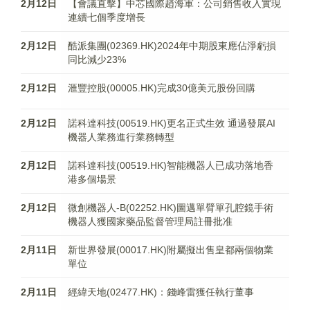
2月12日
【會議直擊】中芯國際趙海軍：公司銷售收入實現
連續七個季度增長
2月12日
酷派集團(02369.HK)2024年中期股東應佔淨虧損
同比減少23%
2月12日
滙豐控股(00005.HK)完成30億美元股份回購
2月12日
諾科達科技(00519.HK)更名正式生效 通過發展AI
機器人業務進行業務轉型
2月12日
諾科達科技(00519.HK)智能機器人已成功落地香
港多個場景
2月12日
微創機器人-B(02252.HK)圖邁單臂單孔腔鏡手術
機器人獲國家藥品監督管理局註冊批准
2月11日
新世界發展(00017.HK)附屬擬出售皇都兩個物業
單位
2月11日
經緯天地(02477.HK)：錢峰雷獲任執行董事