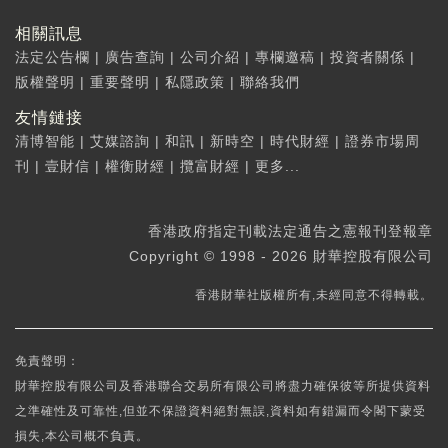
相關訊息
法定公告欄
|
廣告查詢
|
公司介紹
|
專欄邀稿
|
投資者關係
|
版權聲明
|
重要聲明
|
私隱政策
|
聯絡我們
友情鏈接
清博智能
|
艾媒諮詢
|
和訊
|
新時空
|
時代財經
|
證券市場周
刊
|
壹財信
|
權衡財經
|
攬富財經
|
更多...
香港政府指定刊載法定通告之憲報刊登報章
Copyright © 1998 - 2026 財華控股有限公司
香港財華社版權所有,未經同意不得轉載。
免責聲明：
財華控股有限公司及香港聯合交易所有限公司將盡力確保彼等所提供資料
之準確性及可靠性,但並不保證資料絕對無誤,資料如有錯漏而令閣下蒙受
損失,本公司概不負責。