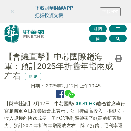
財華智庫網
FINTV
FINMETA
財華證券
媒體矩陣
下載財華財經APP
×
下載APP
智庫沙龍
聯絡我們
把握投資先機
訂閱
简
【會議直擊】中芯國際趙海
軍：預計2025年折舊年增兩成
左右
原創
日期：
2025年2月12日 上午10:45
【財華社訊】2月12日，中芯國際(
00981.HK
)聯合首席執行
官趙海軍今日在業績會上表示，公司持續高投入，推動公司
收入規模的快速成長，但也給毛利率帶來了較高的折舊壓
力。預計2025年折舊年增兩成左右，除了折舊，毛利率還