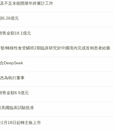
水平低及不足未能開展年終審計工作
額6.26億元
銷售金額18.1億元
3治療復發/轉移性食管鱗癌2期臨床研究於中國境內完成首例患者給藥
合DeepSeek
劉海杰為執行董事
同銷售金額6.5億元
9片獲美國臨床試驗批准
 將於2月18日起轉主板上市