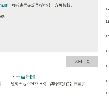
om.hk
，獲得書面確認及授權後，方可轉載。
1
先機
1
1
1
返回上頁
1
下一篇新聞
1
開
經緯天地(02477.HK)：錢峰雷獲任執行董事
1