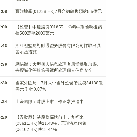
7:08
寶龍地產(01238.HK)7月合約銷售額約5.5億元
7:00
【盈警】中慶股份(01855.HK)料中期除稅後虧
損500萬至2000萬元
6:46
浙江證監局對財通證券股份有限公司採取出具
警示函措施
6:36
網信辦：大型個人信息處理者應當採取加密、
去標識化等措施保障所處理個人信息安全
6:30
國家外匯局：7月末中國外匯儲備規模34188億
美元 升幅0.07%
6:24
山金國際：港股上市工作正常推進中
6:20
【異動股】港股跌幅榜前十，九福來
(08611.HK)跌21.43%，天瑞汽車内飾
(06162.HK)跌18.44%