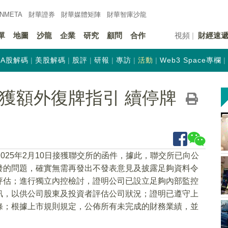
INMETA
財華證券
財華
媒體矩陣
財華
智庫沙龍
單
地圖
沙龍
企業
研究
顧問
合作
視頻
財經速
A股解碼
美股解碼
股評
研報
專訪
活動
Web3 Space專欄
K)接獲額外復牌指引 續停牌
2025年2月10日接獲聯交所的函件，據此，聯交所已向公
發的問題，確實無需再發出不發表意見及披露足夠資料令
評估；進行獨立內控檢討，證明公司已設立足夠內部監控
訊，以供公司股東及投資者評估公司狀況；證明已遵守上
.92條；根據上市規則規定，公佈所有未完成的財務業績，並