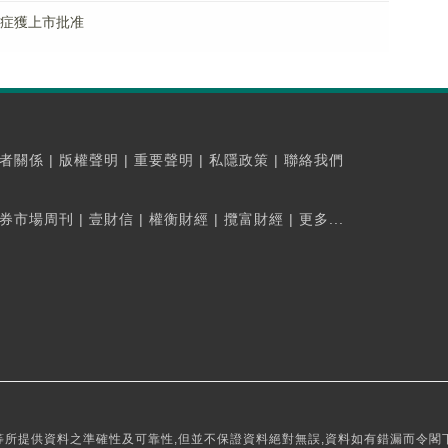
適應症獲上市批准
者關係
|
版權聲明
|
重要聲明
|
私隱政策
|
聯絡我們
券市場周刊
|
壹財信
|
權衡財經
|
攬富財經
|
更多...
所提供資料之準確性及可靠性,但並不保證資料絕對無誤,資料如有錯漏而令閣