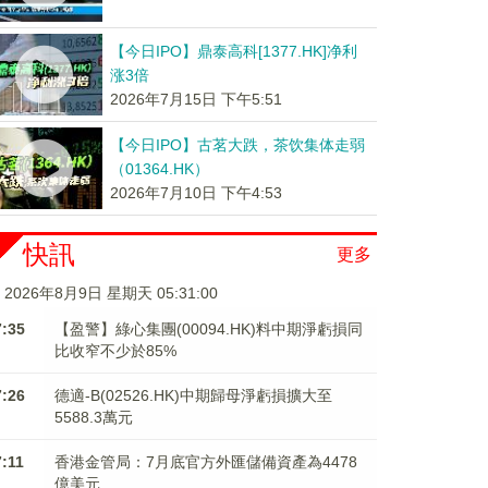
【今日IPO】鼎泰高科[1377.HK]净利
涨3倍
2026年7月15日 下午5:51
【今日IPO】古茗大跌，茶饮集体走弱
（01364.HK）
2026年7月10日 下午4:53
快訊
更多
2026年8月9日 星期天 05:31:01
7:35
【盈警】綠心集團(00094.HK)料中期淨虧損同
比收窄不少於85%
7:26
德適-B(02526.HK)中期歸母淨虧損擴大至
5588.3萬元
7:11
香港金管局：7月底官方外匯儲備資產為4478
億美元