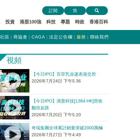
訂閱
简
遞
投資
港股100強
科技
專題
時政
香港百科
社區
商協會
CAGA
法定公告欄
服務
聯絡我們
視頻
【今日IPO】百菲乳业递表港交所
2026年7月24日 下午5:36
【今日IPO】滴普科技[1384.HK]营收
翻倍反跌
2026年7月20日 下午5:20
奇瑞集團全球累計銷量突破2000萬輛
2026年7月27日 下午4:49