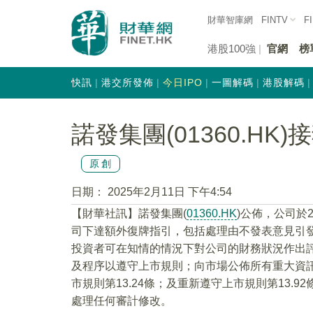
財華智庫網
FINTV
F
港股100強
官網
榜
快訊
港交所發佈
今日IPO
一圖解碼
港股解碼
諾發集團(01360.H
原創
日期：
2025年2月11日 下午4:54
【財華社訊】諾發集團(
01360.HK
)公佈，公司於
司下達額外復牌指引，包括處理由不發表意見引
投資者可在知情的情況下對公司的財務狀況作出
及程序以遵守上市規則；向市場公佈所有重大資
市規則第13.24條；及重新遵守上市規則第13
處理任何審計修改。