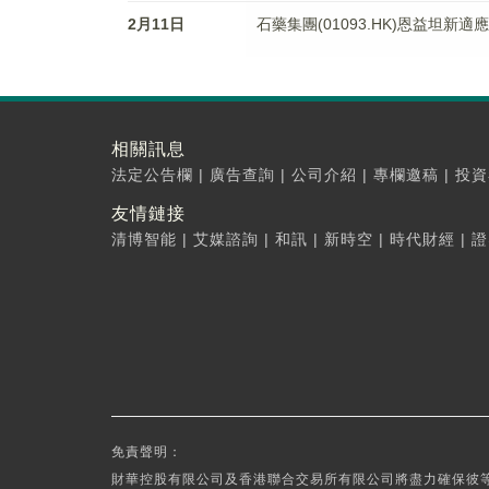
2月11日
石藥集團(01093.HK)恩益坦新
相關訊息
法定公告欄
|
廣告查詢
|
公司介紹
|
專欄邀稿
|
投資
友情鏈接
清博智能
|
艾媒諮詢
|
和訊
|
新時空
|
時代財經
|
證
免責聲明：
財華控股有限公司及香港聯合交易所有限公司將盡力確保彼等