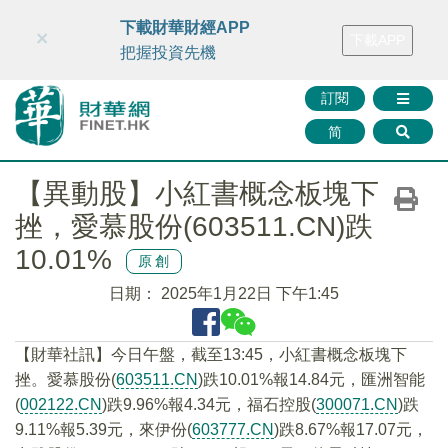
財華智庫網
FINTV
FINMETA
財華證券
媒體矩陣
下載財華財經APP
×
下載APP
智庫沙龍
聯絡我們
把握投資先機
訂閱
简
【異動股】小紅書概念板塊下
挫，愛慕股份(603511.CN)跌
10.01%
原創
日期：
2025年1月22日 下午1:45
【財華社訊】今日午盤，截至13:45，小紅書概念板塊下
挫。愛慕股份(
603511.CN
)跌10.01%報14.84元，匯洲智能
(
002122.CN
)跌9.96%報4.34元，福石控股(
300071.CN
)跌
9.11%報5.39元，來伊份(
603777.CN
)跌8.67%報17.07元，