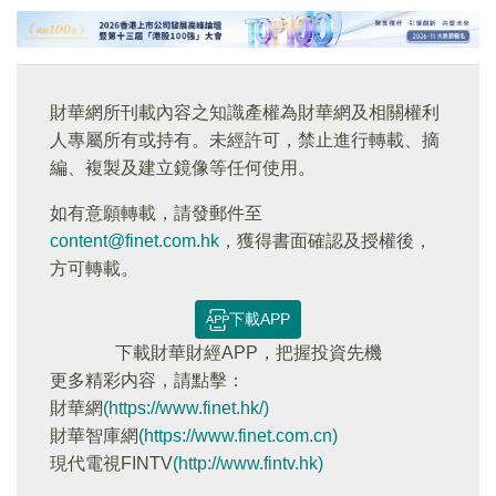
財華網所刊載內容之知識產權為財華網及相關權利
人專屬所有或持有。未經許可，禁止進行轉載、摘
編、複製及建立鏡像等任何使用。
如有意願轉載，請發郵件至
content@finet.com.hk
，獲得書面確認及授權後，
方可轉載。
下載APP
下載財華財經APP，把握投資先機
更多精彩内容，請點擊：
財華網
(https://www.finet.hk/)
財華智庫網
(https://www.finet.com.cn)
現代電視FINTV
(http://www.fintv.hk)