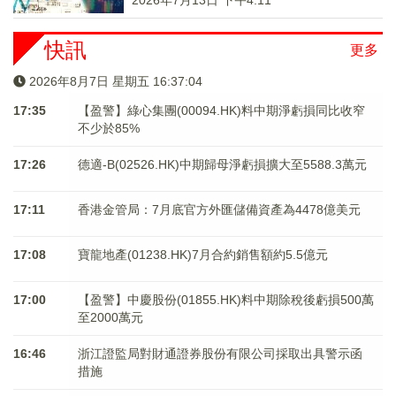
2026年7月13日 下午4:11
快訊
更多
2026年8月7日 星期五 16:37:05
17:35
【盈警】綠心集團(00094.HK)料中期淨虧損同比收窄
不少於85%
17:26
德適-B(02526.HK)中期歸母淨虧損擴大至5588.3萬元
17:11
香港金管局：7月底官方外匯儲備資產為4478億美元
17:08
寶龍地產(01238.HK)7月合約銷售額約5.5億元
17:00
【盈警】中慶股份(01855.HK)料中期除稅後虧損500萬
至2000萬元
16:46
浙江證監局對財通證券股份有限公司採取出具警示函
措施