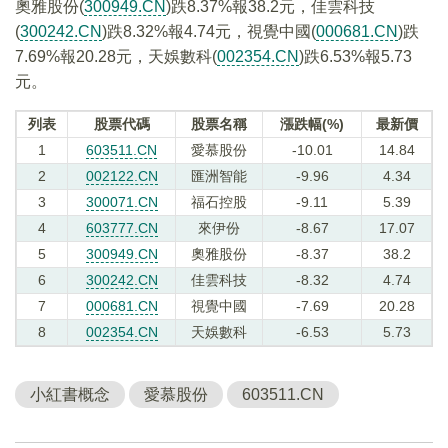
奧雅股份(
300949.CN
)跌8.37%報38.2元，佳雲科技
(
300242.CN
)跌8.32%報4.74元，視覺中國(
000681.CN
)跌
7.69%報20.28元，天娛數科(
002354.CN
)跌6.53%報5.73
元。
列表
股票代碼
股票名稱
漲跌幅(%)
最新價
1
603511.CN
愛慕股份
-10.01
14.84
2
002122.CN
匯洲智能
-9.96
4.34
3
300071.CN
福石控股
-9.11
5.39
4
603777.CN
來伊份
-8.67
17.07
5
300949.CN
奧雅股份
-8.37
38.2
6
300242.CN
佳雲科技
-8.32
4.74
7
000681.CN
視覺中國
-7.69
20.28
8
002354.CN
天娛數科
-6.53
5.73
小紅書概念
愛慕股份
603511.CN