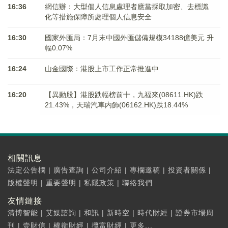
16:36
網信辦：大型個人信息處理者應當採取加密、去標識
化等措施保障所處理個人信息安全
16:30
國家外匯局：7月末中國外匯儲備規模34188億美元 升
幅0.07%
16:24
山金國際：港股上市工作正常推進中
16:20
【異動股】港股跌幅榜前十，九福來(08611.HK)跌
21.43%，天瑞汽車内飾(06162.HK)跌18.44%
相關訊息
法定公告欄
|
廣告查詢
|
公司介紹
|
專欄邀稿
|
投資者關係
|
版權聲明
|
重要聲明
|
私隱政策
|
聯絡我們
友情鏈接
清博智能
|
艾媒諮詢
|
和訊
|
新時空
|
時代財經
|
證券市場周
刊
|
壹財信
|
權衡財經
|
攬富財經
|
更多...