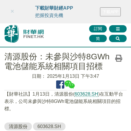
財華智庫網
FINTV
FINMETA
財華證券
媒體矩陣
下載財華財經APP
×
下載APP
智庫沙龍
聯絡我們
把握投資先機
訂閱
简
清源股份：未參與沙特8GWh
電池儲能系統相關項目招標
日期：
2025年1月13日 下午3:47
【財華社訊】1月13日，清源股份(
603628.SH
)在互動平台
表示，公司未參與沙特8GWh電池儲能系統相關項目的招
標。
清源股份
603628.SH