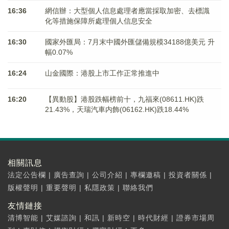
16:36
網信辦：大型個人信息處理者應當採取加密、去標識
化等措施保障所處理個人信息安全
16:30
國家外匯局：7月末中國外匯儲備規模34188億美元 升
幅0.07%
16:24
山金國際：港股上市工作正常推進中
16:20
【異動股】港股跌幅榜前十，九福來(08611.HK)跌
21.43%，天瑞汽車内飾(06162.HK)跌18.44%
相關訊息
法定公告欄
|
廣告查詢
|
公司介紹
|
專欄邀稿
|
投資者關係
|
版權聲明
|
重要聲明
|
私隱政策
|
聯絡我們
友情鏈接
清博智能
|
艾媒諮詢
|
和訊
|
新時空
|
時代財經
|
證券市場周