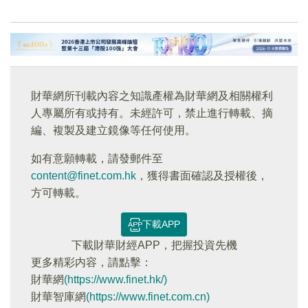
財華網所刊載內容之知識產權為財華網及相關權利
人專屬所有或持有。未經許可，禁止進行轉載、摘
編、複製及建立鏡像等任何使用。
如有意願轉載，請發郵件至
content@finet.com.hk
，獲得書面確認及授權後，
方可轉載。
下載APP
下載財華財經APP，把握投資先機
更多精彩内容，請點擊：
財華網
(https://www.finet.hk/)
財華智庫網
(https://www.finet.com.cn)