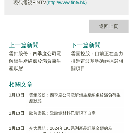
現代電視FINTV
(http://www.fintv.hk)
返回上頁
上一篇新聞
下一篇新聞
雲鋁股份：四季度公司電
雲圖控股：目前正在全力
解鋁生產線處於滿負荷生
推進雷波基地磷礦採選相
產狀態
關項目
相關文章
1月13日
雲鋁股份：四季度公司電解鋁生產線處於滿負荷生
產狀態
1月13日
歐普康視：鞏膜鏡材料已實現了自產
1月13日
交大思諾：2024年LKJ系列產品訂單金額約為