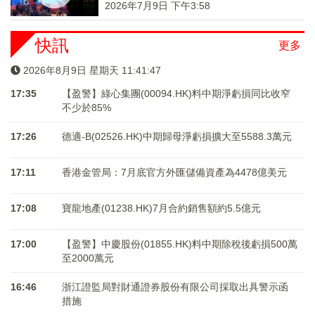
2026年7月9日 下午3:58
快訊
更多
2026年8月9日 星期天 11:41:48
17:35
【盈警】綠心集團(00094.HK)料中期淨虧損同比收窄
不少於85%
17:26
德適-B(02526.HK)中期歸母淨虧損擴大至5588.3萬元
17:11
香港金管局：7月底官方外匯儲備資產為4478億美元
17:08
寶龍地產(01238.HK)7月合約銷售額約5.5億元
17:00
【盈警】中慶股份(01855.HK)料中期除稅後虧損500萬
至2000萬元
16:46
浙江證監局對財通證券股份有限公司採取出具警示函
措施