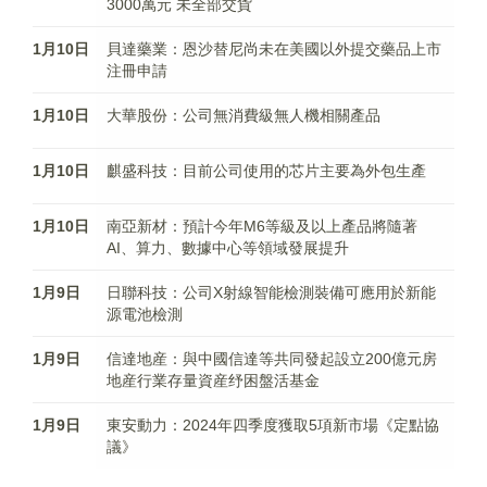
3000萬元 未全部交貨
1月10日
貝達藥業：恩沙替尼尚未在美國以外提交藥品上市
注冊申請
1月10日
大華股份：公司無消費級無人機相關產品
1月10日
麒盛科技：目前公司使用的芯片主要為外包生產
1月10日
南亞新材：預計今年M6等級及以上產品將隨著
AI、算力、數據中心等領域發展提升
1月9日
日聯科技：公司X射線智能檢測裝備可應用於新能
源電池檢測
1月9日
信達地産：與中國信達等共同發起設立200億元房
地産行業存量資産纾困盤活基金
1月9日
東安動力：2024年四季度獲取5項新市場《定點協
議》