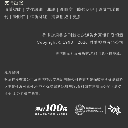
友情鏈接
清博智能
|
艾媒諮詢
|
和訊
|
新時空
|
時代財經
|
證券市場周
刊
|
壹財信
|
權衡財經
|
攬富財經
|
更多...
香港政府指定刊載法定通告之憲報刊登報章
Copyright © 1998 - 2026 財華控股有限公司
香港財華社版權所有,未經同意不得轉載。
免責聲明：
財華控股有限公司及香港聯合交易所有限公司將盡力確保彼等所提供資料
之準確性及可靠性,但並不保證資料絕對無誤,資料如有錯漏而令閣下蒙受
損失,本公司概不負責。