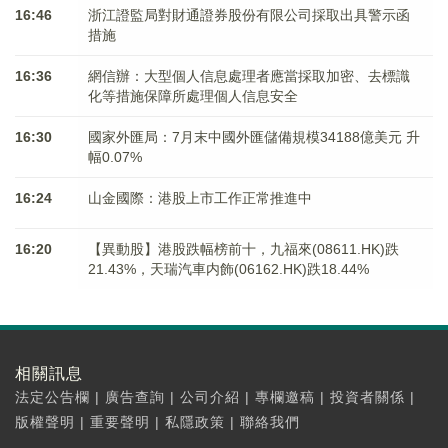
16:46
浙江證監局對財通證券股份有限公司採取出具警示函
措施
16:36
網信辦：大型個人信息處理者應當採取加密、去標識
化等措施保障所處理個人信息安全
16:30
國家外匯局：7月末中國外匯儲備規模34188億美元 升
幅0.07%
16:24
山金國際：港股上市工作正常推進中
16:20
【異動股】港股跌幅榜前十，九福來(08611.HK)跌
21.43%，天瑞汽車内飾(06162.HK)跌18.44%
相關訊息
法定公告欄
|
廣告查詢
|
公司介紹
|
專欄邀稿
|
投資者關係
|
版權聲明
|
重要聲明
|
私隱政策
|
聯絡我們