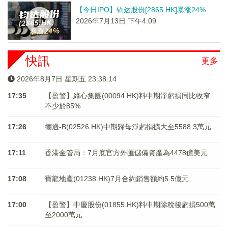
【今日IPO】钧达股份[2865.HK]暴涨24%
2026年7月13日 下午4:09
快訊
更多
2026年8月7日 星期五 23:38:14
17:35
【盈警】綠心集團(00094.HK)料中期淨虧損同比收窄
不少於85%
17:26
德適-B(02526.HK)中期歸母淨虧損擴大至5588.3萬元
17:11
香港金管局：7月底官方外匯儲備資產為4478億美元
17:08
寶龍地產(01238.HK)7月合約銷售額約5.5億元
17:00
【盈警】中慶股份(01855.HK)料中期除稅後虧損500萬
至2000萬元