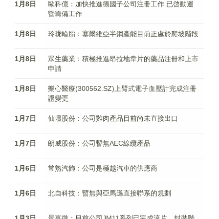
1月8日
歐科億：加快推進德國子公司注冊工作 已啓動運
營籌備工作
1月8日
玲珑輪胎：塞爾維亞半鋼產能目前正處於爬坡階段
1月8日
眾生藥業：積極推進昂拉地韋片的藥品注冊和上市
申請
1月8日
樂心醫療(300562.SZ)上臂式電子血壓計完成注冊
證變更
1月7日
仙壇股份：公司雞肉產品目前尚未直接出口
1月7日
朗威股份：公司暫無AEC線纜產品
1月6日
常熟汽飾：公司是極越汽車的供應商
1月6日
北自科技：暫無與亞馬遜直接聯系的規劃
1月3日
景嘉微：目前公司JM11系列已完成流片、封裝階