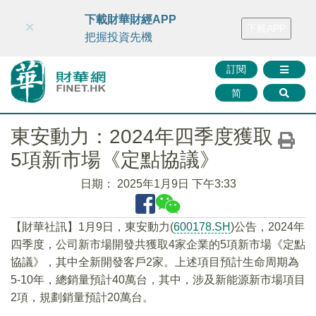
財華智庫網
FINTV
FINMETA
財華證券
媒體矩陣
下載財華財經APP
×
下載APP
智庫沙龍
聯絡我們
把握投資先機
訂閱
简
東安動力：2024年四季度獲取
5項新市場《定點協議》
日期：
2025年1月9日 下午3:33
【財華社訊】1月9日，東安動力(
600178.SH
)公告，2024年
四季度，公司新市場開發共獲取4家企業的5項新市場《定點
協議》，其中全新開發客戶2家。上述項目預計生命周期為
5-10年，總銷量預計40萬台，其中，涉及新能源新市場項目
2項，規劃銷量預計20萬台。