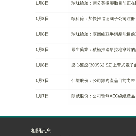
1月8日
玲珑輪胎：蒲公英橡膠胎目前正在
1月8日
歐科億：加快推進德國子公司注冊
1月8日
玲珑輪胎：塞爾維亞半鋼產能目前
1月8日
眾生藥業：積極推進昂拉地韋片的
1月8日
樂心醫療(300562.SZ)上臂式
1月7日
仙壇股份：公司雞肉產品目前尚未
1月7日
朗威股份：公司暫無AEC線纜產品
相關訊息