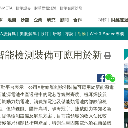
INMETA
財華證券
財華
媒體矩陣
財華
智庫沙龍
單
地圖
沙龍
企業
研究
顧問
合作
視頻
財經速
A股解碼
美股解碼
股評
研報
專訪
活動
Web3 Space專欄
智能檢測裝備可應用於新
互動平台表示，公司X射線智能檢測裝備可應用於新能源電
新能源電池生產過程中的電芯卷繞對齊度、極耳焊接質
用於動力類電池、消費類電池及儲能類電池内部缺陷檢
池、億緯鋰能、國軒高科、珠海冠宇、捷威動力等知名新
商提供檢測設備及解決方案，目前該領域的收入佔比較
積極佈局相關技術與產品，特别注重固態電池潛在商業機