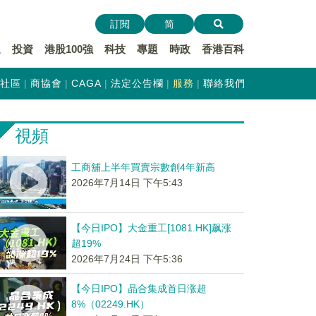
訂閱
简
遞
投資
港股100強
科技
專題
時政
香港百科
社區
商協會
CAGA
法定公告欄
服務
聯絡我們
視頻
工商舖上半年買賣宗數創4年新高
2026年7月14日 下午5:43
【今日IPO】大金重工[1081.HK]飙涨
超19%
2026年7月24日 下午5:36
【今日IPO】晶合集成首日涨超
8%（02249.HK）