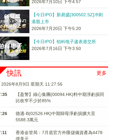
2026年7月10日 下午4:57
【今日IPO】新易盛[300502.SZ]冲刺
港股上市
2026年7月20日 下午5:20
【今日IPO】铂科电子递表港交所
2026年7月16日 下午3:50
快訊
更多
2026年8月9日 星期天 11:27:57
7:35
【盈警】綠心集團(00094.HK)料中期淨虧損同
比收窄不少於85%
7:26
德適-B(02526.HK)中期歸母淨虧損擴大至
5588.3萬元
7:11
香港金管局：7月底官方外匯儲備資產為4478
億美元