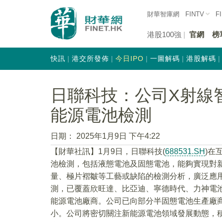
財華智庫網
FINTV
F
港股100強
官網
榜
快訊
港交所發佈
今日IPO
一圖解碼
港股解碼
日聯科技：公司X射線
能源電池檢測
日期：
2025年1月9日 下午4:22
【財華社訊】1月9日，日聯科技(
688531.SH
)在
池檢測，包括液態電池及固態電池，能夠實現對
量、極片褶皺等工藝或缺陷的檢測分析，廣泛應
測，已覆蓋欣旺達、比亞迪、寧德時代、力神電
能源電池廠商。公司已向部分半固態電池生產廠
小。公司將密切關注新能源電池領域發展動態，