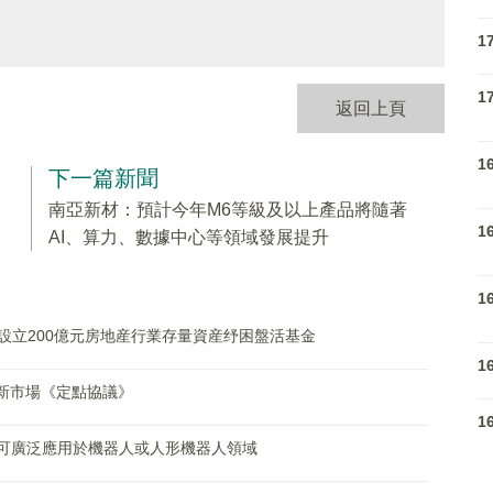
1
1
返回上頁
1
下一篇新聞
南亞新材：預計今年M6等級及以上產品將隨著
1
AI、算力、數據中心等領域發展提升
1
設立200億元房地産行業存量資産纾困盤活基金
1
項新市場《定點協議》
1
品可廣泛應用於機器人或人形機器人領域