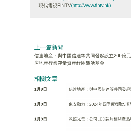
現代電視FINTV
(http://www.fintv.hk)
上一篇新聞
信達地産：與中國信達等共同發起設立200億元
房地産行業存量資産纾困盤活基金
相關文章
1月9日
信達地産：與中國信達等共同發起
1月9日
東安動力：2024年四季度獲取5
1月9日
乾照光電：公司LED芯片相關產