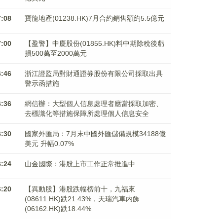
7:08
寶龍地產(01238.HK)7月合約銷售額約5.5億元
7:00
【盈警】中慶股份(01855.HK)料中期除稅後虧
損500萬至2000萬元
6:46
浙江證監局對財通證券股份有限公司採取出具
警示函措施
6:36
網信辦：大型個人信息處理者應當採取加密、
去標識化等措施保障所處理個人信息安全
6:30
國家外匯局：7月末中國外匯儲備規模34188億
美元 升幅0.07%
6:24
山金國際：港股上市工作正常推進中
6:20
【異動股】港股跌幅榜前十，九福來
(08611.HK)跌21.43%，天瑞汽車内飾
(06162.HK)跌18.44%