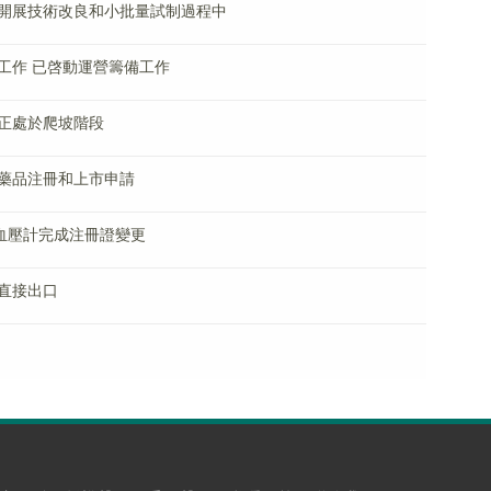
開展技術改良和小批量試制過程中
工作 已啓動運營籌備工作
正處於爬坡階段
藥品注冊和上市申請
電子血壓計完成注冊證變更
直接出口