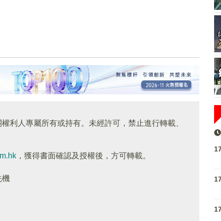
關權利人專屬所有或持有。未經許可，禁止進行轉載、
1
om.hk
，獲得書面確認及授權後，方可轉載。
先機
1
1