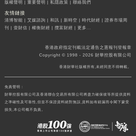
版權聲明
|
重要聲明
|
私隱政策
|
聯絡我們
友情鏈接
清博智能
|
艾媒諮詢
|
和訊
|
新時空
|
時代財經
|
證券市場周
刊
|
壹財信
|
權衡財經
|
攬富財經
|
更多...
香港政府指定刊載法定通告之憲報刊登報章
Copyright © 1998 - 2026 財華控股有限公司
香港財華社版權所有,未經同意不得轉載。
免責聲明：
財華控股有限公司及香港聯合交易所有限公司將盡力確保彼等所提供資料
之準確性及可靠性,但並不保證資料絕對無誤,資料如有錯漏而令閣下蒙受
損失,本公司概不負責。