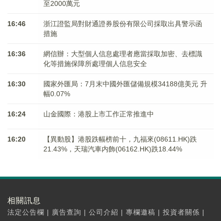
至2000萬元
16:46
浙江證監局對財通證券股份有限公司採取出具警示函
措施
16:36
網信辦：大型個人信息處理者應當採取加密、去標識
化等措施保障所處理個人信息安全
16:30
國家外匯局：7月末中國外匯儲備規模34188億美元 升
幅0.07%
16:24
山金國際：港股上市工作正常推進中
16:20
【異動股】港股跌幅榜前十，九福來(08611.HK)跌
21.43%，天瑞汽車内飾(06162.HK)跌18.44%
相關訊息
法定公告欄
|
廣告查詢
|
公司介紹
|
專欄邀稿
|
投資者關係
|