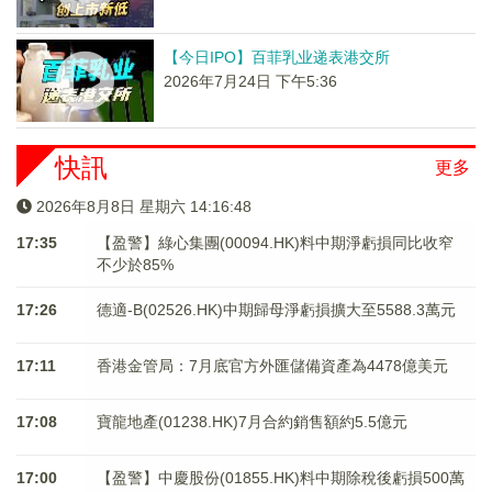
【今日IPO】百菲乳业递表港交所
2026年7月24日 下午5:36
快訊
更多
2026年8月8日 星期六 14:16:48
17:35
【盈警】綠心集團(00094.HK)料中期淨虧損同比收窄
不少於85%
17:26
德適-B(02526.HK)中期歸母淨虧損擴大至5588.3萬元
17:11
香港金管局：7月底官方外匯儲備資產為4478億美元
17:08
寶龍地產(01238.HK)7月合約銷售額約5.5億元
17:00
【盈警】中慶股份(01855.HK)料中期除稅後虧損500萬