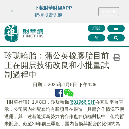
財華智庫網
FINTV
FINMETA
財華證券
媒體矩陣
下載財華財經APP
×
下載APP
智庫沙龍
聯絡我們
把握投資先機
訂閱
简
玲珑輪胎：蒲公英橡膠胎目前
正在開展技術改良和小批量試
制過程中
日期：
2025年1月8日 下午4:39
【財華社訊】1月8日，玲珑輪胎(
601966.SH
)在互動平台表
示，公司國内外配套均有新項目在跟進，具體合作情況不便
透露，與上述新能源新勢力的合作也在積極對接中，但均暫
未配套。截至24年前三季度，國内替換與配套的比例約為