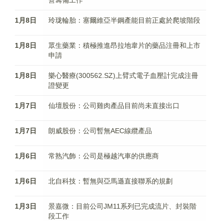
營籌備工作
1月8日
玲珑輪胎：塞爾維亞半鋼產能目前正處於爬坡階段
1月8日
眾生藥業：積極推進昂拉地韋片的藥品注冊和上市
申請
1月8日
樂心醫療(300562.SZ)上臂式電子血壓計完成注冊
證變更
1月7日
仙壇股份：公司雞肉產品目前尚未直接出口
1月7日
朗威股份：公司暫無AEC線纜產品
1月6日
常熟汽飾：公司是極越汽車的供應商
1月6日
北自科技：暫無與亞馬遜直接聯系的規劃
1月3日
景嘉微：目前公司JM11系列已完成流片、封裝階
段工作