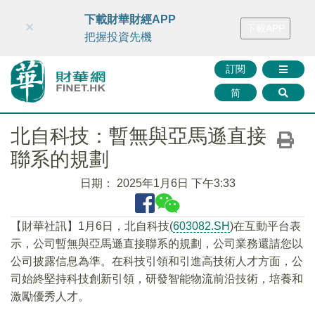
財華智庫網
FINTV
FINMETA
財華證券
媒體矩陣
下載財華財經APP
×
下載APP
智庫沙龍
聯絡我們
把握投資先機
訂閱
简
北自科技：暫無與亞馬遜直接
聯系的規劃
日期：
2025年1月6日 下午3:33
【財華社訊】1月6日，北自科技(
603082.SH
)在互動平台表
示，公司暫無與亞馬遜直接聯系的規劃，公司業務還請您以
公司披露信息為準。在科技引領和引進高技術人才方面，公
司始終堅持科技創新引領，研發智能物流前沿技術，培養和
激勵優秀人才。