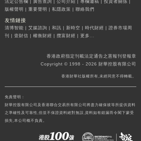
法定公告欄
|
廣告查詢
|
公司介紹
|
專欄邀稿
|
投資者關係
|
版權聲明
|
重要聲明
|
私隱政策
|
聯絡我們
友情鏈接
清博智能
|
艾媒諮詢
|
和訊
|
新時空
|
時代財經
|
證券市場周
刊
|
壹財信
|
權衡財經
|
攬富財經
|
更多...
香港政府指定刊載法定通告之憲報刊登報章
Copyright © 1998 - 2026 財華控股有限公司
香港財華社版權所有,未經同意不得轉載。
免責聲明：
財華控股有限公司及香港聯合交易所有限公司將盡力確保彼等所提供資料
之準確性及可靠性,但並不保證資料絕對無誤,資料如有錯漏而令閣下蒙受
損失,本公司概不負責。