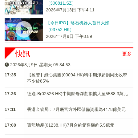
（300811.SZ）
2026年7月13日 下午4:11
【今日IPO】珞石机器人首日大涨
（03752.HK）
2026年7月9日 下午3:59
快訊
更多
2026年8月9日 星期天 05:34:53
17:35
【盈警】綠心集團(00094.HK)料中期淨虧損同比收窄
不少於85%
17:26
德適-B(02526.HK)中期歸母淨虧損擴大至5588.3萬元
17:11
香港金管局：7月底官方外匯儲備資產為4478億美元
17:08
寶龍地產(01238.HK)7月合約銷售額約5.5億元