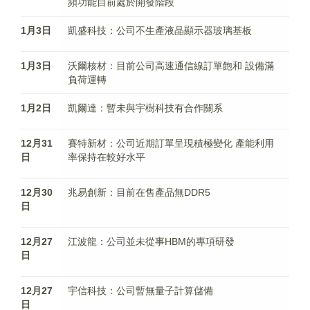
頻功能目前處於開發階段
1月3日
凱盛科技：公司不生產液晶顯示器玻璃基板
1月3日
沃爾核材：目前公司高速通信線訂單飽和 設備滿
負荷運轉
1月2日
凱爾達：暫未與宇樹科技有合作關系
12月31
賽特新材：公司近期訂單呈現積極變化 產能利用
日
率保持在較好水平
12月30
兆易創新：目前在售產品無DDR5
日
12月27
江波龍：公司並未從事HBM的專項研發
日
12月27
宇信科技：公司暫無量子計算儲備
日