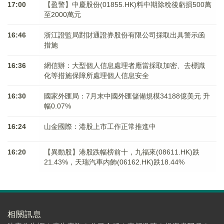
17:00
【盈警】中慶股份(01855.HK)料中期除稅後虧損500萬
至2000萬元
16:46
浙江證監局對財通證券股份有限公司採取出具警示函
措施
16:36
網信辦：大型個人信息處理者應當採取加密、去標識
化等措施保障所處理個人信息安全
16:30
國家外匯局：7月末中國外匯儲備規模34188億美元 升
幅0.07%
16:24
山金國際：港股上市工作正常推進中
16:20
【異動股】港股跌幅榜前十，九福來(08611.HK)跌
21.43%，天瑞汽車内飾(06162.HK)跌18.44%
相關訊息