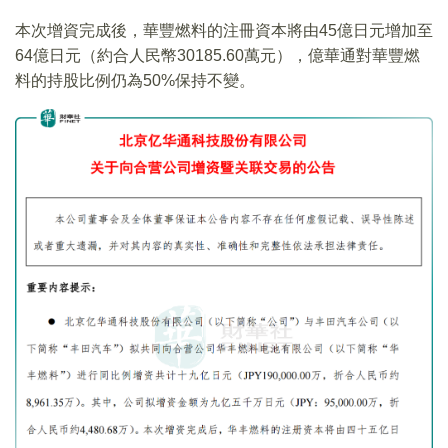
本次增資完成後，華豐燃料的注冊資本將由45億日元增加至
64億日元（約合人民幣30185.60萬元），億華通對華豐燃
料的持股比例仍為50%保持不變。