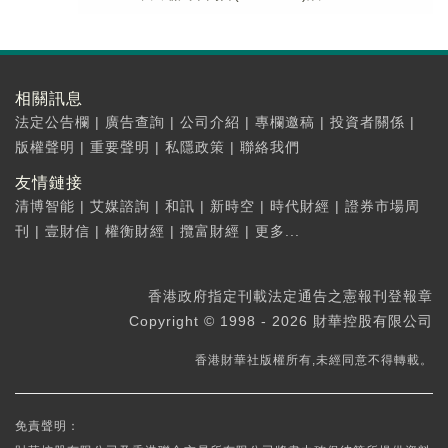
相關訊息
法定公告欄
|
廣告查詢
|
公司介紹
|
專欄邀稿
|
投資者關係
|
版權聲明
|
重要聲明
|
私隱政策
|
聯絡我們
友情鏈接
清博智能
|
艾媒諮詢
|
和訊
|
新時空
|
時代財經
|
證券市場周
刊
|
壹財信
|
權衡財經
|
攬富財經
|
更多...
香港政府指定刊載法定通告之憲報刊登報章
Copyright © 1998 - 2026 財華控股有限公司
香港財華社版權所有,未經同意不得轉載。
免責聲明：