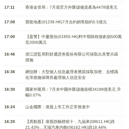
17:11
香港金管局：7月底官方外匯儲備資產為4478億美元
17:08
寶龍地產(01238.HK)7月合約銷售額約5.5億元
17:00
【盈警】中慶股份(01855.HK)料中期除稅後虧損500萬
至2000萬元
16:46
浙江證監局對財通證券股份有限公司採取出具警示函
措施
16:36
網信辦：大型個人信息處理者應當採取加密、去標識
化等措施保障所處理個人信息安全
16:30
國家外匯局：7月末中國外匯儲備規模34188億美元 升
幅0.07%
16:24
山金國際：港股上市工作正常推進中
16:20
【異動股】港股跌幅榜前十，九福來(08611.HK)跌
21.43%，天瑞汽車内飾(06162.HK)跌18.44%