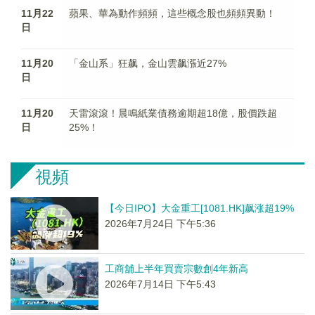
11月22
蘋果、華為動作頻頻，這些概念股也頻頻異動！
日
11月20
「金山系」狂飙，金山雲飙漲近27%
日
11月20
天雷滾滾！晨鳴紙業債務逾期超18億，股價跌超
日
25%！
視頻
【今日IPO】大金重工[1081.HK]飙涨超19%
2026年7月24日 下午5:36
工商舖上半年買賣宗數創4年新高
2026年7月14日 下午5:43