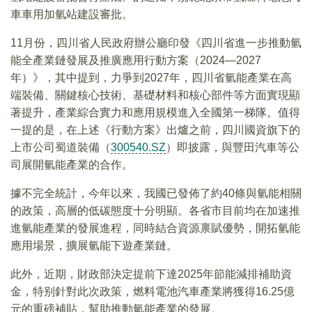
車車用加氫站建設審批。
11月份，四川省人民政府辦公廳印發《四川省進一步推動氫
能全產業鏈發展及推廣應用行動方案（2024—2027
年）》，其中提到，力爭到2027年，四川省氫能產業在高
端裝備、關鍵核心技術、基礎材料和核心部件等方面實現顯
著提升，產業綜合實力和應用規模進入全國第一梯隊。值得
一提的是，在上述《行動方案》出爐之前，四川國資旗下的
上市公司蜀道裝備（
300540.SZ
）即披露，與豐田汽車等公
司展開氫能產業的合作。
據不完全統計，今年以來，我國已發佈了約40條與氫能相關
的政策，高層的低碳態度十分明顯。各省市目前均在加速推
進氫能產業的發展進程，同時結合資源禀賦優勢，開拓氫能
應用場景，擴展氫能下遊產業鏈。
此外，近期，財政部決定提前下達2025年節能減排補助資
金，特别針對此次政策，燃料電池汽車產業將獲得16.25億
元的重磅補貼，幫助推動氫能產業的發展。