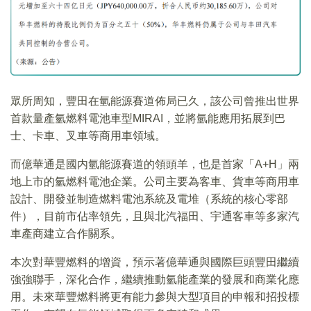
眾所周知，豐田在氫能源賽道佈局已久，該公司曾推出世界
首款量產氫燃料電池車型MIRAI，並將氫能應用拓展到巴
士、卡車、叉車等商用車領域。
而億華通是國内氫能源賽道的領頭羊，也是首家「A+H」兩
地上市的氫燃料電池企業。公司主要為客車、貨車等商用車
設計、開發並制造燃料電池系統及電堆（系統的核心零部
件），目前市佔率領先，且與北汽福田、宇通客車等多家汽
車產商建立合作關系。
本次對華豐燃料的增資，預示著億華通與國際巨頭豐田繼續
強強聯手，深化合作，繼續推動氫能產業的發展和商業化應
用。未來華豐燃料將更有能力參與大型項目的申報和招投標