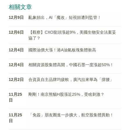
相關文章
12月9日
亂象頻出，AI「魔改」短視頻遭到監管！
12月6日
【觀察】CXO龍頭漲超9%，美國生物安全法案妥
協了？
12月4日
國際油價大漲！港A油氣板塊集體衝高
12月4日
相關資源股集體高開，中國石墨一度漲超50%！
12月2日
合資及自主品牌均疲軟，廣汽拉來華為「撐腰」
11月25
剛剛！南京熊貓H股漲近25%，受啥刺激？
日
11月25
「免簽」朋友圈進一步擴大，航空股集體異動！
日