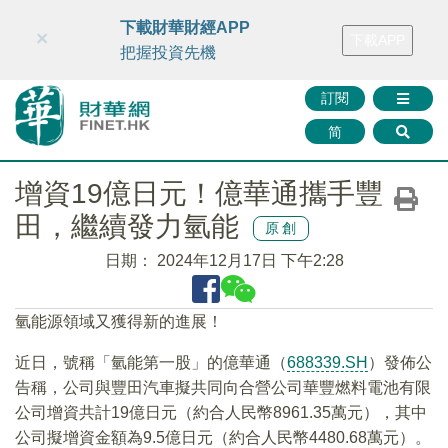
財華智庫網
FINTV
FINMETA
財華證券
媒體矩陣
下載財華財經APP
×
下載APP
智庫沙龍
聯絡我們
把握投資先機
訂閱
简
增資19億日元！億華通攜手豐
田，繼續發力氫能
原創
日期：
2024年12月17日 下午2:28
氫能源領域又獲得新的進展！
近日，號稱「氫能第一股」的億華通（
688339.SH
）發佈公
告稱，公司與豐田汽車擬共同向合營公司華豐燃料電池有限
公司增資共計19億日元（約合人民幣8961.35萬元），其中
公司擬增資金額為9.5億日元（約合人民幣4480.68萬元）。