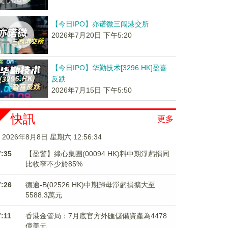
【今日IPO】亦诺微三闯港交所
2026年7月20日 下午5:20
【今日IPO】华勤技术[3296.HK]盈喜
反跌
2026年7月15日 下午5:50
快訊
更多
2026年8月8日 星期六 12:56:35
7:35
【盈警】綠心集團(00094.HK)料中期淨虧損同
比收窄不少於85%
7:26
德適-B(02526.HK)中期歸母淨虧損擴大至
5588.3萬元
7:11
香港金管局：7月底官方外匯儲備資產為4478
億美元