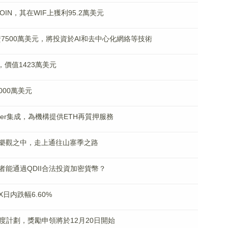
OIN，其在WIF上獲利95.2萬美元
es已募資7500萬美元，將投資於AI和去中心化網絡等技術
，價值1423萬美元
,000萬美元
genLayer集成，為機構提供ETH再質押服務
樂觀之中，走上通往山寨季之路
能通過QDII合法投資加密貨幣？
X日内跌幅6.60%
誠度計劃，獎勵申領將於12月20日開始