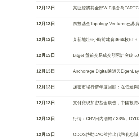
12月13日
某巨鯨將其全部WIF換倉為FARTC
12月13日
風投基金Topology Ventur
12月13日
某新地址6小時前建倉3669枚ETH
12月13日
Bitget 盤前交易成交額累計突破 5
12月13日
Anchorage Digital通過與Ei
12月13日
加密市場行情年度回顧：在低迷與
12月13日
支付寶現加密基金廣告，中國投資者
12月13日
行情：CRV日内漲幅7.33%，DYD
12月13日
ODOS啓動DAO並推出代幣化忠