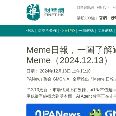
財華智庫網
FINTV
F
港股100強
官網
榜
快訊
港交所發佈
今日IPO
一圖解碼
港股解碼
Meme日報，一圖了解
Meme（2024.12.13）
日期：
2024年12月13日 上午11:10
PANews 聯合 GMGN.AI 全新推出「Mem
?12/13更新 ：市場格局正在改變，ai16z市值超go
更低從單純概念到基本面，Ai Agent 敘事正在走