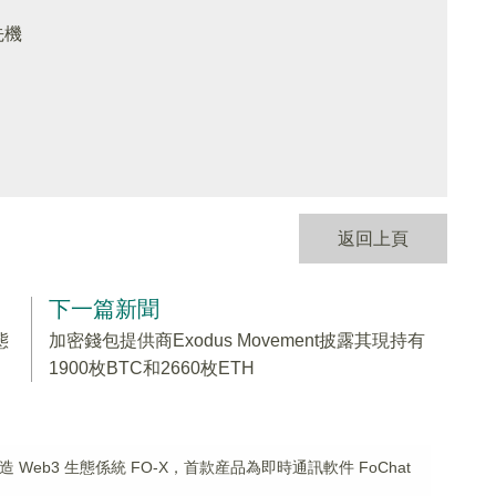
先機
返回上頁
下一篇新聞
態
加密錢包提供商Exodus Movement披露其現持有
1900枚BTC和2660枚ETH
 Web3 生態係統 FO-X，首款産品為即時通訊軟件 FoChat