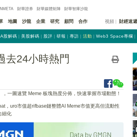
INMETA
財華證券
財華
媒體矩陣
財華
智庫沙龍
單
地圖
沙龍
企業
研究
顧問
合作
視頻
財經速
A股解碼
美股解碼
股評
研報
專訪
活動
Web3 Space專欄
過去24小時熱門
e 日報」，一圖速覽 Meme 板塊熱度分佈，快速掌握市場動態！
at，uro市值超rifbase鏈整體AI Meme市值更高但流動性
向細化