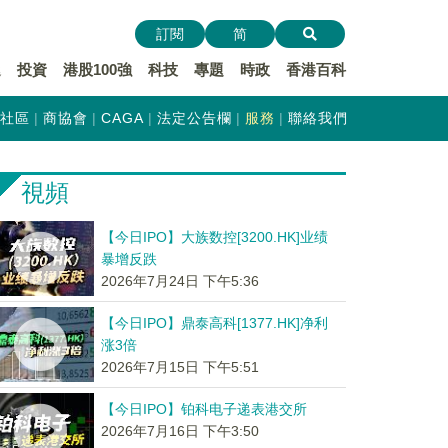
訂閱
简
遞
投資
港股100強
科技
專題
時政
香港百科
社區
商協會
CAGA
法定公告欄
服務
聯絡我們
視頻
【今日IPO】大族数控[3200.HK]业绩
暴增反跌
2026年7月24日 下午5:36
【今日IPO】鼎泰高科[1377.HK]净利
涨3倍
2026年7月15日 下午5:51
【今日IPO】铂科电子递表港交所
2026年7月16日 下午3:50