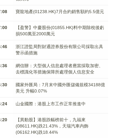
7:08
寶龍地產(01238.HK)7月合約銷售額約5.5億元
7:00
【盈警】中慶股份(01855.HK)料中期除稅後虧
損500萬至2000萬元
6:46
浙江證監局對財通證券股份有限公司採取出具
警示函措施
6:36
網信辦：大型個人信息處理者應當採取加密、
去標識化等措施保障所處理個人信息安全
6:30
國家外匯局：7月末中國外匯儲備規模34188億
美元 升幅0.07%
6:24
山金國際：港股上市工作正常推進中
6:20
【異動股】港股跌幅榜前十，九福來
(08611.HK)跌21.43%，天瑞汽車内飾
(06162.HK)跌18.44%