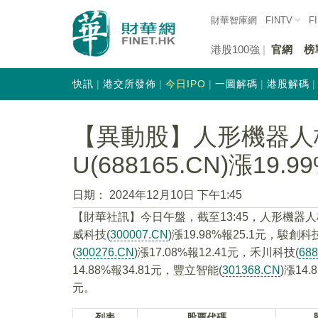
財華智庫網
FINTV
F
港股100強
官網
榜
快訊
港交所發佈
今日IPO
一圖解碼
港股解碼
【異動股】人形機器人
U(688165.CN)漲19.9
日期：
2024年12月10日 下午1:45
【財華社訊】今日午盤，截至13:45，人形機器人
威科技(
300007.CN
)漲19.98%報25.1元，駿創科
(
300276.CN
)漲17.08%報12.41元，禾川科技(
68
14.88%報34.81元，豐立智能(
301368.CN
)漲14
元。
列表
股票代碼