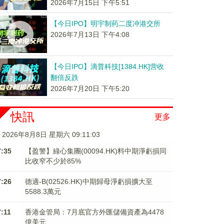
2026年7月15日 下午5:51
【今日IPO】明宇制药二度冲港交所
2026年7月13日 下午4:08
【今日IPO】滴普科技[1384.HK]营收
翻倍反跌
2026年7月20日 下午5:20
快訊
更多
2026年8月8日 星期六 09:11:04
7:35
【盈警】綠心集團(00094.HK)料中期淨虧損同
比收窄不少於85%
7:26
德適-B(02526.HK)中期歸母淨虧損擴大至
5588.3萬元
7:11
香港金管局：7月底官方外匯儲備資產為4478
億美元