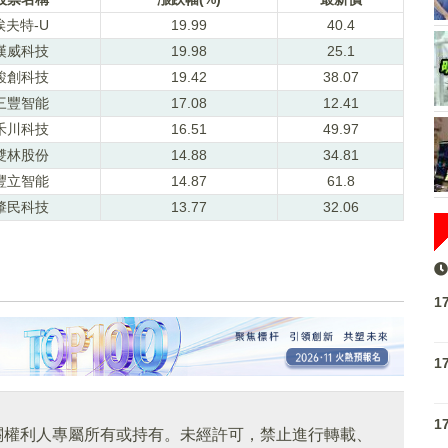
埃夫特-U
19.99
40.4
漢威科技
19.98
25.1
駿創科技
19.42
38.07
三豐智能
17.08
12.41
禾川科技
16.51
49.97
雙林股份
14.88
34.81
豐立智能
14.87
61.8
肇民科技
13.77
32.06
1
1
1
關權利人專屬所有或持有。未經許可，禁止進行轉載、