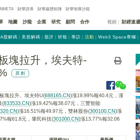
INMETA
財華證券
財華
媒體矩陣
財華
智庫沙龍
單
地圖
沙龍
企業
研究
顧問
合作
視頻
財經速
A股解碼
美股解碼
股評
研報
專訪
活動
Web3 Space專欄
板塊拉升，埃夫特-
9%
原創
板塊拉升。埃夫特U(
688165.CN
)漲19.99%報40.4元，漢
技(
833533.CN
)漲19.42%報38.07元，三豐智能
8320.CN
)漲16.51%報49.97元，雙林股份(
300100.CN
)漲
.87%報61.8元，肇民科技(
301000.CN
)漲13.77%報32.06
股票名稱
漲跌幅(%)
最新價