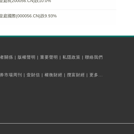
200056.CN)跌10.0%
(000056.CN)跌9.93%
者關係
|
版權聲明
|
重要聲明
|
私隱政策
|
聯絡我們
券市場周刊
|
壹財信
|
權衡財經
|
攬富財經
|
更多...