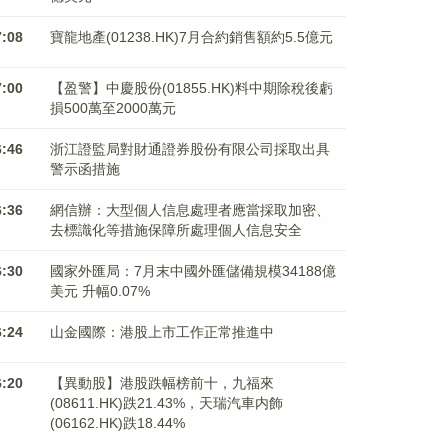
7:08
寶龍地產(01238.HK)7月合約銷售額約5.5億元
7:00
【盈警】中慶股份(01855.HK)料中期除稅後虧
損500萬至2000萬元
6:46
浙江證監局對財通證券股份有限公司採取出具
警示函措施
6:36
網信辦：大型個人信息處理者應當採取加密、
去標識化等措施保障所處理個人信息安全
6:30
國家外匯局：7月末中國外匯儲備規模34188億
美元 升幅0.07%
6:24
山金國際：港股上市工作正常推進中
6:20
【異動股】港股跌幅榜前十，九福來
(08611.HK)跌21.43%，天瑞汽車内飾
(06162.HK)跌18.44%