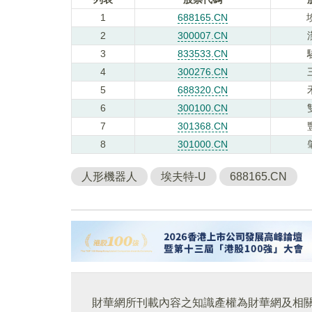
1
688165.CN
2
300007.CN
3
833533.CN
4
300276.CN
5
688320.CN
6
300100.CN
7
301368.CN
8
301000.CN
人形機器人
埃夫特-U
688165.CN
財華網所刊載內容之知識產權為財華網及相