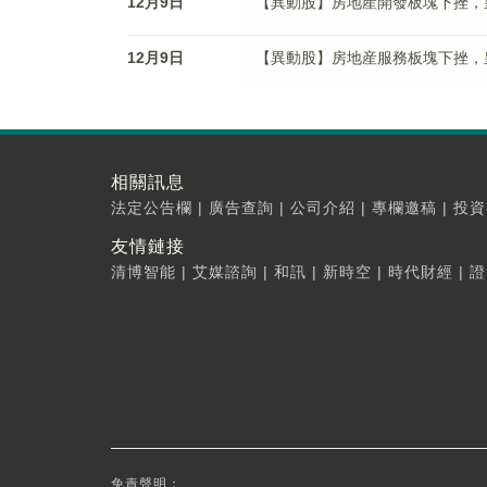
12月9日
【異動股】房地産開發板塊下挫，皇庭B(
12月9日
【異動股】房地産服務板塊下挫，皇庭國際
相關訊息
法定公告欄
|
廣告查詢
|
公司介紹
|
專欄邀稿
|
投資
友情鏈接
清博智能
|
艾媒諮詢
|
和訊
|
新時空
|
時代財經
|
證
免責聲明：