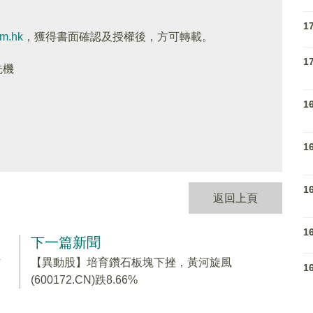
1
om.hk
，獲得書面確認及授權後，方可轉載。
1
先機
1
1
1
返回上頁
1
下一篇新聞
材
【異動股】培育鑽石板塊下挫，黃河旋風
1
(600172.CN)跌8.66%