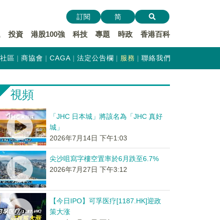
訂閱
简
遞
投資
港股100強
科技
專題
時政
香港百科
社區
商協會
CAGA
法定公告欄
服務
聯絡我們
視頻
「JHC 日本城」將該名為「JHC 真好
城」
2026年7月14日 下午1:03
尖沙咀寫字樓空置率於6月跌至6.7%
2026年7月27日 下午3:12
【今日IPO】可孚医疗[1187.HK]迎政
策大涨