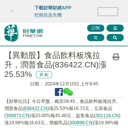
財華智庫網
FINTV
FINMETA
財華證券
媒體矩陣
下載財華財經APP
×
下載APP
智庫沙龍
聯絡我們
把握投資先機
訂閱
简
【異動股】食品飲料板塊拉
升，潤普食品(836422.CN)漲
25.53%
原創
日期：
2024年12月10日 上午9:45
【財華社訊】今日早盤，截至09:45，食品飲料板塊拉升。
潤普食品(
836422.CN
)漲25.53%報16.72元，立高食品
(
300973.CN
)漲20.00%報45.48元，益客食品(
301116.CN
)
漲19.99%報16.63元，熊貓乳品(
300898.CN
)漲19.99%報