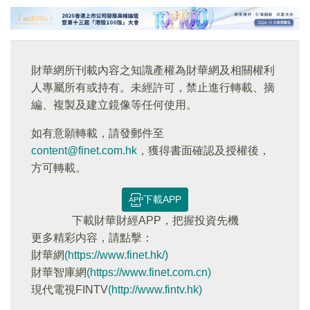
財華網所刊載內容之知識產權為財華網及相關權利
人專屬所有或持有。未經許可，禁止進行轉載、摘
編、複製及建立鏡像等任何使用。
如有意願轉載，請發郵件至
content@finet.com.hk
，獲得書面確認及授權後，
方可轉載。
下載APP
下載財華財經APP，把握投資先機
更多精彩内容，請點擊：
財華網
(https://www.finet.hk/)
財華智庫網
(https://www.finet.com.cn)
現代電視FINTV
(http://www.fintv.hk)