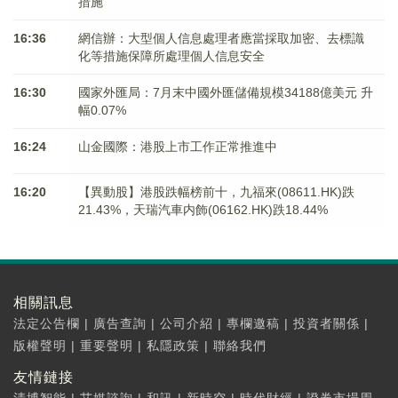
措施
16:36
網信辦：大型個人信息處理者應當採取加密、去標識
化等措施保障所處理個人信息安全
16:30
國家外匯局：7月末中國外匯儲備規模34188億美元 升
幅0.07%
16:24
山金國際：港股上市工作正常推進中
16:20
【異動股】港股跌幅榜前十，九福來(08611.HK)跌
21.43%，天瑞汽車内飾(06162.HK)跌18.44%
相關訊息
法定公告欄
|
廣告查詢
|
公司介紹
|
專欄邀稿
|
投資者關係
|
版權聲明
|
重要聲明
|
私隱政策
|
聯絡我們
友情鏈接