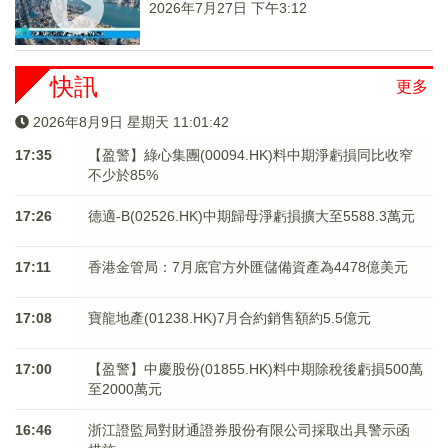
2026年7月27日 下午3:12
快訊
更多
2026年8月9日 星期天 11:01:42
17:35
【盈警】綠心集團(00094.HK)料中期淨虧損同比收窄
不少於85%
17:26
德適-B(02526.HK)中期歸母淨虧損擴大至5588.3萬元
17:11
香港金管局：7月底官方外匯儲備資產為4478億美元
17:08
寶龍地產(01238.HK)7月合約銷售額約5.5億元
17:00
【盈警】中慶股份(01855.HK)料中期除稅後虧損500萬
至2000萬元
16:46
浙江證監局對財通證券股份有限公司採取出具警示函