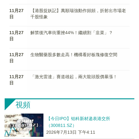
11月27
【港股捉妖記】萬順瑞強動作頻頻，折射出市場老
日
千股怪象
11月27
解禁後汽車街重挫44%！繼續割「韭菜」？
日
11月27
生物醫藥股多數走高！機構看好板塊修復空間
日
11月27
「激光雷達」賽道雄起，兩大龍頭股價暴漲！
日
視頻
【今日IPO】铂科新材递表港交所
（300811.SZ）
2026年7月13日 下午4:11