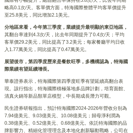
國際有小幅提升，總體翻台率保持在3.8次/天，比去年同期
略高0.1次/天。客單價方面，特海國際整體平均客單價提升
至25.8美元，同比增加2.1美元。
分地區來看，今年第三季度，業績提升最明顯的東亞地區，
其翻台率達到4.3次/天，比去年同期提升了0.4次/天；平均
客單價29.2美元，同比提高了3.2美元；每家餐廳平均日收
入1.77萬美元，同比提高了0.47萬美元。
展望後市，第四季度歷來是餐飲旺季，多機構認為，特海國
際業績有望延續增長。
華泰證券表示，特海國際第四季度旺季有望延續高翻台表
現。該行指出，特海國際積極落地多品牌計劃，培育面館、
清真火鍋等新品類單店模型，中長期成長潛力可觀。
民生證券研報指出，預計特海國際2024-2026年營收分别為
7.94億美元、9.03億美元、10.08億美元；歸母淨利潤為
0.38億美元、0.52億美元、0.68億美元。依託特海國際的品
牌影響力、精細化管理理念及本地化創新驅動戰略，公司在