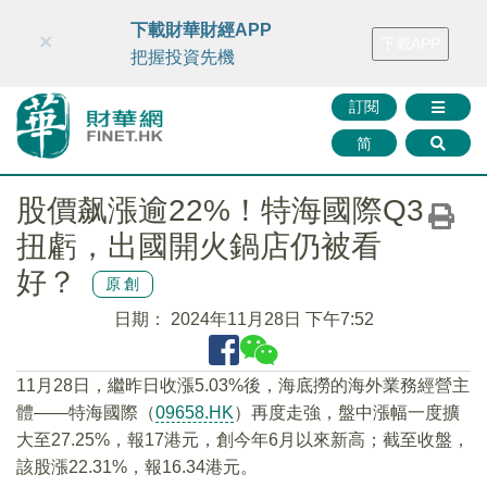
財華智庫網
FINTV
FINMETA
財華證券
媒體矩陣
下載財華財經APP
×
下載APP
智庫沙龍
聯絡我們
把握投資先機
訂閱
简
股價飙漲逾22%！特海國際Q3
扭虧，出國開火鍋店仍被看
好？
原創
日期：
2024年11月28日 下午7:52
11月28日，繼昨日收漲5.03%後，海底撈的海外業務經營主
體——特海國際（
09658.HK
）再度走強，盤中漲幅一度擴
大至27.25%，報17港元，創今年6月以來新高；截至收盤，
該股漲22.31%，報16.34港元。