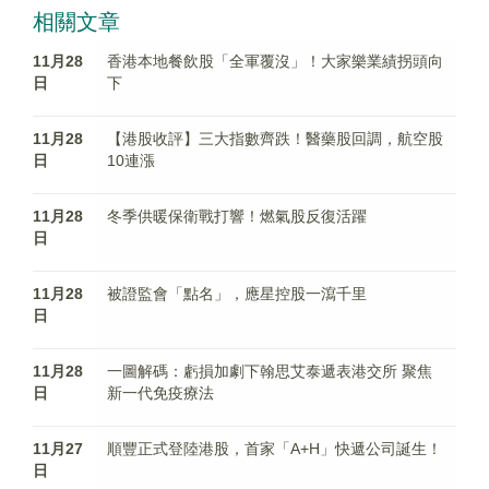
相關文章
11月28
香港本地餐飲股「全軍覆沒」！大家樂業績拐頭向
日
下
11月28
【港股收評】三大指數齊跌！醫藥股回調，航空股
日
10連漲
11月28
冬季供暖保衛戰打響！燃氣股反復活躍
日
11月28
被證監會「點名」，應星控股一瀉千里
日
11月28
一圖解碼：虧損加劇下翰思艾泰遞表港交所 聚焦
日
新一代免疫療法
11月27
順豐正式登陸港股，首家「A+H」快遞公司誕生！
日