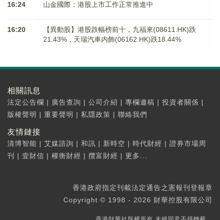
16:24
山金國際：港股上市工作正常推進中
16:20
【異動股】港股跌幅榜前十，九福來(08611.HK)跌
21.43%，天瑞汽車内飾(06162.HK)跌18.44%
相關訊息
法定公告欄
|
廣告查詢
|
公司介紹
|
專欄邀稿
|
投資者關係
|
版權聲明
|
重要聲明
|
私隱政策
|
聯絡我們
友情鏈接
清博智能
|
艾媒諮詢
|
和訊
|
新時空
|
時代財經
|
證券市場周
刊
|
壹財信
|
權衡財經
|
攬富財經
|
更多...
香港政府指定刊載法定通告之憲報刊登報章
Copyright © 1998 - 2026 財華控股有限公司
香港財華社版權所有,未經同意不得轉載。