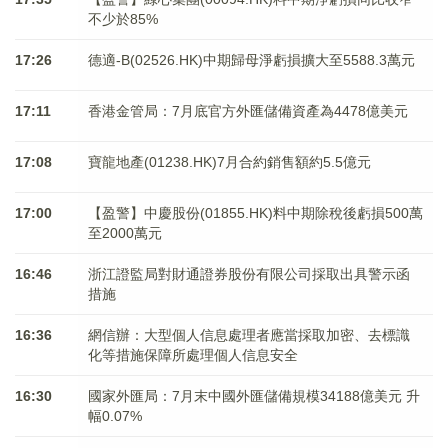
不少於85%
17:26
德適-B(02526.HK)中期歸母淨虧損擴大至5588.3萬元
17:11
香港金管局：7月底官方外匯儲備資產為4478億美元
17:08
寶龍地產(01238.HK)7月合約銷售額約5.5億元
17:00
【盈警】中慶股份(01855.HK)料中期除稅後虧損500萬
至2000萬元
16:46
浙江證監局對財通證券股份有限公司採取出具警示函
措施
16:36
網信辦：大型個人信息處理者應當採取加密、去標識
化等措施保障所處理個人信息安全
16:30
國家外匯局：7月末中國外匯儲備規模34188億美元 升
幅0.07%