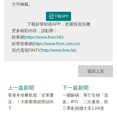
方可轉載。
下載APP
下載財華財經APP，把握投資先機
更多精彩内容，請點擊：
財華網
(https://www.finet.hk/)
財華智庫網
(https://www.finet.com.cn)
現代電視FINTV
(http://www.fintv.hk)
返回上頁
上一篇新聞
下一篇新聞
香港本地餐飲股「全軍覆
一圖解碼：華芢生物「流
沒」！大家樂業績拐頭向
血」IPO ：二次遞表，前
下
三季虧損擴大至1.64億