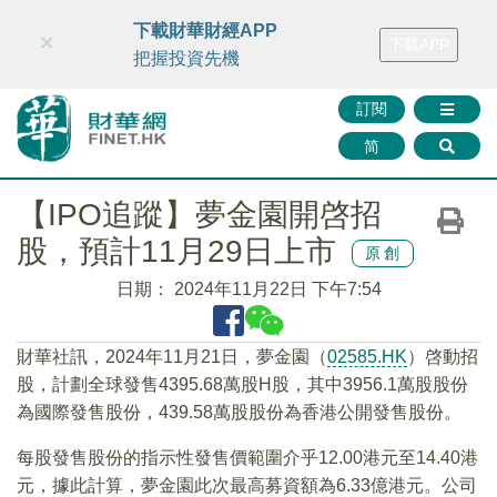
財華智庫網
FINTV
FINMETA
財華證券
媒體矩陣
下載財華財經APP
×
下載APP
智庫沙龍
聯絡我們
把握投資先機
訂閱
简
【IPO追蹤】夢金園開啓招
股，預計11月29日上市
原創
日期：
2024年11月22日 下午7:54
財華社訊，2024年11月21日，夢金園（
02585.HK
）啓動招
股，計劃全球發售4395.68萬股H股，其中3956.1萬股股份
為國際發售股份，439.58萬股股份為香港公開發售股份。
每股發售股份的指示性發售價範圍介乎12.00港元至14.40港
元，據此計算，夢金園此次最高募資額為6.33億港元。公司