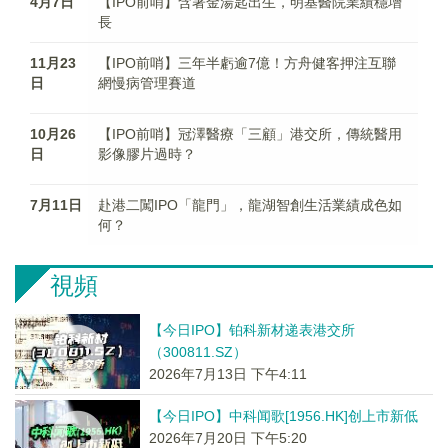
4月7日
【IPO前哨】含著金湯匙出生，明基醫院業績穩增
長
11月23
【IPO前哨】三年半虧逾7億！方舟健客押注互聯
日
網慢病管理賽道
10月26
【IPO前哨】冠澤醫療「三顧」港交所，傳統醫用
日
影像膠片過時？
7月11日
赴港二闖IPO「龍門」，龍湖智創生活業績成色如
何？
視頻
【今日IPO】铂科新材递表港交所
（300811.SZ）
2026年7月13日 下午4:11
【今日IPO】中科闻歌[1956.HK]创上市新低
2026年7月20日 下午5:20