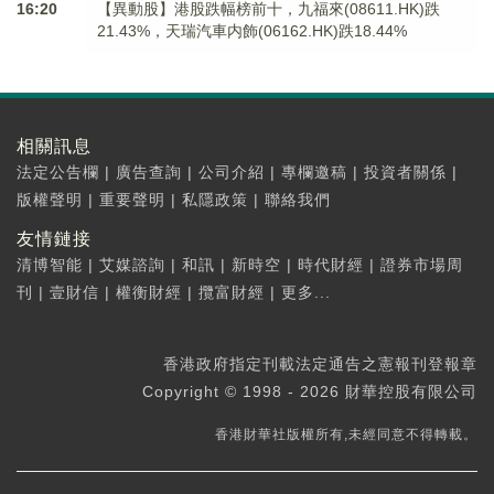
16:20
【異動股】港股跌幅榜前十，九福來(08611.HK)跌
21.43%，天瑞汽車内飾(06162.HK)跌18.44%
相關訊息
法定公告欄
|
廣告查詢
|
公司介紹
|
專欄邀稿
|
投資者關係
|
版權聲明
|
重要聲明
|
私隱政策
|
聯絡我們
友情鏈接
清博智能
|
艾媒諮詢
|
和訊
|
新時空
|
時代財經
|
證券市場周
刊
|
壹財信
|
權衡財經
|
攬富財經
|
更多...
香港政府指定刊載法定通告之憲報刊登報章
Copyright © 1998 - 2026 財華控股有限公司
香港財華社版權所有,未經同意不得轉載。