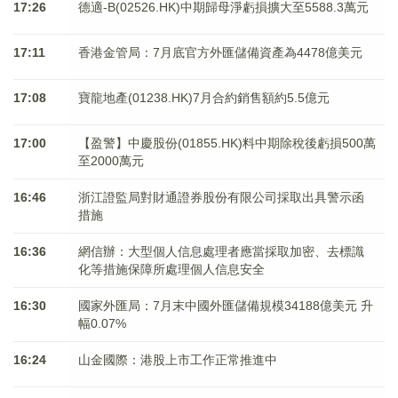
17:26
德適-B(02526.HK)中期歸母淨虧損擴大至5588.3萬元
17:11
香港金管局：7月底官方外匯儲備資產為4478億美元
17:08
寶龍地產(01238.HK)7月合約銷售額約5.5億元
17:00
【盈警】中慶股份(01855.HK)料中期除稅後虧損500萬
至2000萬元
16:46
浙江證監局對財通證券股份有限公司採取出具警示函
措施
16:36
網信辦：大型個人信息處理者應當採取加密、去標識
化等措施保障所處理個人信息安全
16:30
國家外匯局：7月末中國外匯儲備規模34188億美元 升
幅0.07%
16:24
山金國際：港股上市工作正常推進中