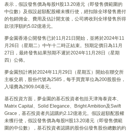
表示，假設發售價為每股H股13.20港元（即發售價範圍的
中位數）及假設超額配股權未獲行使，經扣除全球發售應付
的包銷佣金、費用及估計開支後，公司將收到全球發售所得
款項淨額約5.02億港元。
夢金園香港公開發售已於11月21日開始，並將於2024年11
月26日（星期二）中午十二時正結束。預期定價日為11月
27日，最終發售結果預期不遲於2024年11月28日（星期
四）公佈。
夢金園預計將於2024年11月29日（星期五）開始在聯交所
主板交易，股份代號為2585，每手買賣單位為200股股份，
入場費為2909.04港元。
基石投資方面，夢金園的基石投資者包括天津海泰資本、
Matrix Capital、Solid Elegance、Bright Ambition及Swift
Grace，基石投資者共認購約2.12億港元。假設超額配股權
未獲行使，假設發售價為每股H股13.20港元（即發售價範
圍的中位數），基石投資者認購的股份佔發售股份總數的約