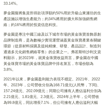
33.14%。
夢金園擬將集資所得款項淨額約50%用於升級山東濰坊的生
產設施以增強生產能力；約34%將用於擴大和加強銷售網
絡；約16%將用於投資信息科技。
夢金園是專注中國三線及以下城市市場的黃金珠寶首飾原創
品牌制造商，是為數極少實現運營涵蓋黃金珠寶產業各關鍵
環節（從原材料採購及提純精煉、研發、產品設計、制造到
通過多元化銷售網絡零售）的企業之一。弗若斯特沙利文資
料顯示，於2023年，就黃金珠寶收益而言，夢金園在中國
黃金珠寶市場的黃金珠寶品牌中排名第五，市場份額為
3.8%。
2021年以來，夢金園盈利能力表現不穩定。2021年、2022
年、2023年，公司營收分别為168.71億元(人民幣，下同)、
157.24億元、202.09億元；同期公司擁有人應佔溢利分别為
2.21億元、1.81億元、2.3億元。2024年上半年，公司營收
為99.8億元，同比增長7.1%，但公司擁有人應佔溢利大幅