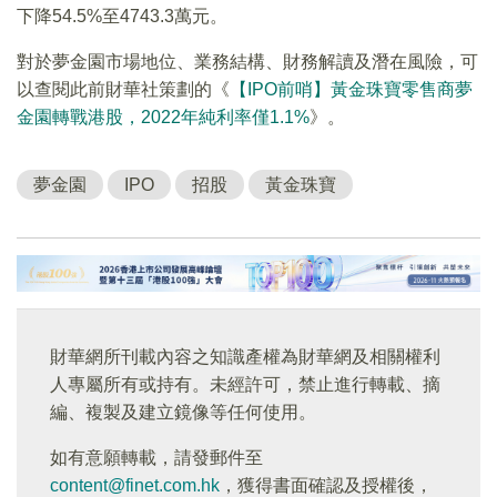
下降54.5%至4743.3萬元。
對於夢金園市場地位、業務結構、財務解讀及潛在風險，可
以查閱此前財華社策劃的《
【IPO前哨】黃金珠寶零售商夢
金園轉戰港股，2022年純利率僅1.1%
》。
夢金園
IPO
招股
黃金珠寶
財華網所刊載內容之知識產權為財華網及相關權利
人專屬所有或持有。未經許可，禁止進行轉載、摘
編、複製及建立鏡像等任何使用。
如有意願轉載，請發郵件至
content@finet.com.hk
，獲得書面確認及授權後，