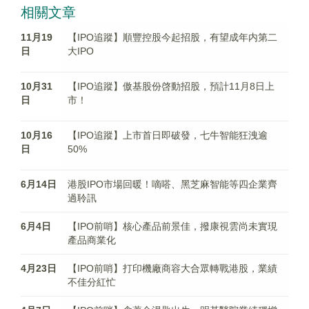
相關文章
11月19
【IPO追蹤】順豐控股今起招股，有望成年内第二
日
大IPO
10月31
【IPO追蹤】傲基股份啓動招股，預計11月8日上
日
市！
10月16
【IPO追蹤】上市首日即破發，七牛智能狂洩逾
日
50%
6月14日
港股IPO市場回暖！嘀嗒、黑芝麻智能等四企業齊
過聆訊
6月4日
【IPO前哨】核心產品前景佳，撥康視雲尚未實現
產品商業化
4月23日
【IPO前哨】打印機廠商容大合眾轉戰港股，業績
不佳分紅忙