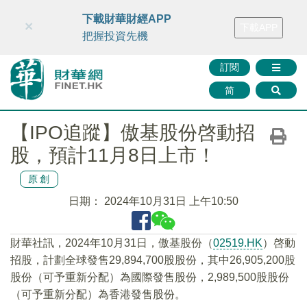
財華智庫網
FINTV
FINMETA
財華證券
媒體矩陣
下載財華財經APP
×
下載APP
智庫沙龍
聯絡我們
把握投資先機
訂閱
简
【IPO追蹤】傲基股份啓動招
股，預計11月8日上市！
原創
日期：
2024年10月31日 上午10:50
財華社訊，2024年10月31日，傲基股份（
02519.HK
）啓動
招股，計劃全球發售29,894,700股股份，其中26,905,200股
股份（可予重新分配）為國際發售股份，2,989,500股股份
（可予重新分配）為香港發售股份。