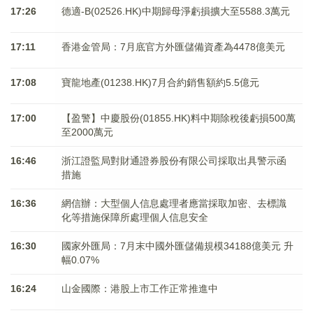
17:26
德適-B(02526.HK)中期歸母淨虧損擴大至5588.3萬元
17:11
香港金管局：7月底官方外匯儲備資產為4478億美元
17:08
寶龍地產(01238.HK)7月合約銷售額約5.5億元
17:00
【盈警】中慶股份(01855.HK)料中期除稅後虧損500萬
至2000萬元
16:46
浙江證監局對財通證券股份有限公司採取出具警示函
措施
16:36
網信辦：大型個人信息處理者應當採取加密、去標識
化等措施保障所處理個人信息安全
16:30
國家外匯局：7月末中國外匯儲備規模34188億美元 升
幅0.07%
16:24
山金國際：港股上市工作正常推進中