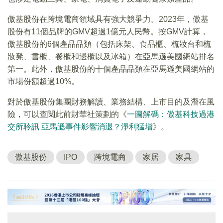
傲基股份在跨境電商領域具有強大競爭力。2023年，傲基
股份有11個品牌的GMV超過1億元人民幣。按GMV計算，
傲基股份的6個產品品類（包括床架、食品櫃、梳妝台和梳
妝凳、書櫃、餐櫃和邊櫃以及冰箱）在亞馬遜美國網站排名
第一。此外，傲基股份的十個產品品類在亞馬遜美國網站的
市場份額超過10%。
對於傲基股份集團財務解讀、業務結構、上市目的及潛在風
險，可以查閱此前財華社策劃的《
一圖解碼：傲基科技過港
交所聆訊 亞馬遜事件影響消退？淨利猛增
》。
傲基股份
IPO
跨境電商
家居
家具