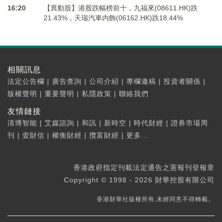
16:20
【異動股】港股跌幅榜前十，九福來(08611.HK)跌
21.43%，天瑞汽車内飾(06162.HK)跌18.44%
相關訊息
法定公告欄
|
廣告查詢
|
公司介紹
|
專欄邀稿
|
投資者關係
|
版權聲明
|
重要聲明
|
私隱政策
|
聯絡我們
友情鏈接
清博智能
|
艾媒諮詢
|
和訊
|
新時空
|
時代財經
|
證券市場周
刊
|
壹財信
|
權衡財經
|
攬富財經
|
更多...
香港政府指定刊載法定通告之憲報刊登報章
Copyright © 1998 - 2026 財華控股有限公司
香港財華社版權所有,未經同意不得轉載。