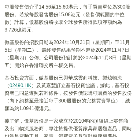
每股發售價介乎14.56至15.60港元，每手買賣單位為300股
股份。若按每股發售股份15.08港元（發售價範圍的中位
數）計算，傲基股份將收取全球發售所得款項淨額約為
3.726億港元。
傲基股份的招股日期為2024年10月31日（星期四）至11月
5日（星期二）。最終發售結果預期不遲於2024年11月7日
（星期四）公佈。公司股份預計將於2024年11月8日（星期
五）開始在香港聯交所主板交易。
基石投資方面，傲基股份已與華成雲商科技、樂艙物流
（
02490.HK
）及黃嘉慧訂立基石投資協議，據此，基石投
資者已同意遵照若幹條件，按發售價認購可購買的發售股份
（向下約整至最接近每手300股股份的完整買賣單位），總
額為約1.0941億港元。
據了解，傲基股份是一家成立於2010年的頂級線上零售商
及出口物流服務商，專注於提供優質家具家居類產品，同時
也涉足電動工具、家電、消費電子及運動健康類產品。