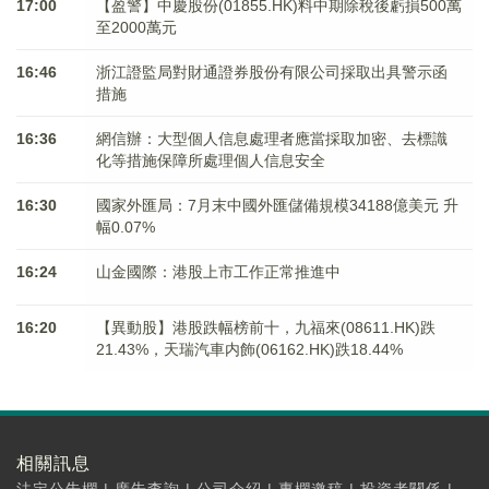
17:00
【盈警】中慶股份(01855.HK)料中期除稅後虧損500萬
至2000萬元
16:46
浙江證監局對財通證券股份有限公司採取出具警示函
措施
16:36
網信辦：大型個人信息處理者應當採取加密、去標識
化等措施保障所處理個人信息安全
16:30
國家外匯局：7月末中國外匯儲備規模34188億美元 升
幅0.07%
16:24
山金國際：港股上市工作正常推進中
16:20
【異動股】港股跌幅榜前十，九福來(08611.HK)跌
21.43%，天瑞汽車内飾(06162.HK)跌18.44%
相關訊息