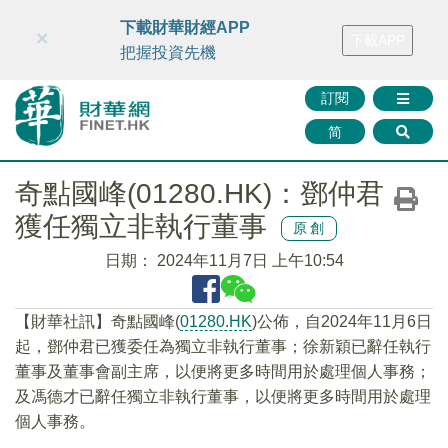
財華智庫網
FINTV
FINMETA
財華證券
媒體矩陣
下載財華財經APP
×
下載APP
智庫沙龍
聯絡我們
把握投資先機
訂閱
简
奇點國峰(01280.HK)：鄧仲君
獲任獨立非執行董事
原創
日期：
2024年11月7日 上午10:54
【財華社訊】奇點國峰(
01280.HK
)公佈，自2024年11月6日
起，鄧仲君已獲委任為獨立非執行董事；徐新穎已辭任執行
董事及董事會副主席，以便將更多時間用於處理個人事務；
及馮德才已辭任獨立非執行董事，以便將更多時間用於處理
個人事務。