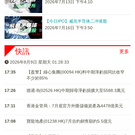
2026年7月13日 下午4:10
【今日IPO】威兆半导体二冲港股
2026年7月16日 下午3:50
快訊
更多
2026年8月9日 星期天 01:28:33
17:35
【盈警】綠心集團(00094.HK)料中期淨虧損同比收窄
不少於85%
17:26
德適-B(02526.HK)中期歸母淨虧損擴大至5588.3萬元
17:11
香港金管局：7月底官方外匯儲備資產為4478億美元
17:08
寶龍地產(01238.HK)7月合約銷售額約5.5億元