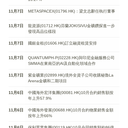
11月7日
METASPACEX(01796.HK)：梁文志辭任執行董事
11月7日
龍資源(01712.HK)芬蘭JOKISIVU金礦鑽探進一步
發現高品位樣段
11月7日
國銀金租(01606.HK)訂立融資租賃安排
11月7日
QUANTUMPH-P(02228.HK)與印尼金融服務公司
SMMA在東南亞的AI及自動化領域合作
11月7日
紫金礦業(02899.HK)境外全資子公司收購秘魯La
Arena金礦和二期項目
11月6日
中國海外宏洋集團(00081.HK)10月合約銷售額按
年上升57.9%
11月6日
中國海外發展(00688.HK)10月合約物業銷售金額
按年上升66%
11月6日
保利置業集團(00119.HK)10月合同銷售額約86億