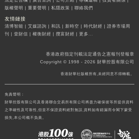
法定公告欄
|
廣告查詢
|
公司介紹
|
專欄邀稿
|
投資者關係
|
版權聲明
|
重要聲明
|
私隱政策
|
聯絡我們
友情鏈接
清博智能
|
艾媒諮詢
|
和訊
|
新時空
|
時代財經
|
證券市場周
刊
|
壹財信
|
權衡財經
|
攬富財經
|
更多...
香港政府指定刊載法定通告之憲報刊登報章
Copyright © 1998 - 2026 財華控股有限公司
香港財華社版權所有,未經同意不得轉載。
免責聲明：
財華控股有限公司及香港聯合交易所有限公司將盡力確保彼等所提供資料
之準確性及可靠性,但並不保證資料絕對無誤,資料如有錯漏而令閣下蒙受
損失,本公司概不負責。