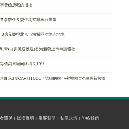
行董事發函所載的指控
非執行董事辭任及委任獨立非執行董事
逾63.8億元競得北京市海澱區功德寺地塊
可替尼乳膏(白癜風適應症)香港新藥上市申請獲批
保費等值銷售額同比增長10%
展示3期CARTITUDE-4試驗的微小殘留病陰性率最新數據
者關係
|
版權聲明
|
重要聲明
|
私隱政策
|
聯絡我們