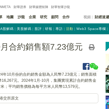
INMETA
財華證券
財華
媒體矩陣
財華
智庫沙龍
單
地圖
沙龍
企業
研究
顧問
合作
視頻
財經速
A股解碼
美股解碼
股評
研報
專訪
活動
Web3 Space專欄
10月合約銷售額7.23億元
024年10月份的合約銷售金額為人民幣7.23億元；銷售面積
6,267元。2024年1月-10月，集團實現累計合約銷售金
方米；平均銷售價格為每平方米人民幣13,579元。
港交所原文