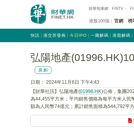
財華智庫網
FINTV
F
港股100強
官網
榜
快訊
港交所發佈
今日IPO
一圖解碼
港股解碼
弘陽地產(01996.HK)
原創
日期：
2024年11月6日 下午4:43
【財華社訊】弘陽地產(
01996.HK
)公佈，集團2
為44,455平方米；平均銷售價格為每平方米人民幣1
額為人民幣74億元；累計銷售面積為544,792平