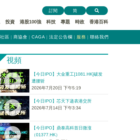
訂閱
简
遞
投資
港股100強
科技
專題
時政
香港百科
社區
商協會
CAGA
法定公告欄
服務
聯絡我們
視頻
【今日IPO】大金重工[1081.HK]破发
遭腰斩
2026年7月20日 下午5:19
【今日IPO】芯天下递表港交所
2026年7月14日 下午3:34
【今日IPO】鼎泰高科首日微涨
（01377.HK）