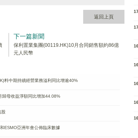
1
返回上頁
1
下一篇新聞
續
保利置業集團(00119.HK)10月合同銷售額約86億
1
元人民幣
1
.HK)料中期持續經營業務溢利同比增逾40%
1
首九月歸母收益淨額同比增加44.08%
1
萬股
1
H年會和ESMO亞洲年會公佈臨床數據