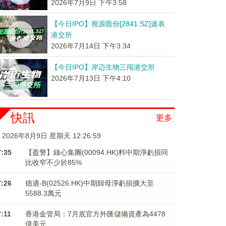
2026年7月9日 下午3:58
【今日IPO】视源股份[2841.SZ]递表
港交所
2026年7月14日 下午3:34
【今日IPO】岸迈生物三闯港交所
2026年7月13日 下午4:10
快訊
更多
2026年8月9日 星期天 12:27:00
7:35
【盈警】綠心集團(00094.HK)料中期淨虧損同
比收窄不少於85%
7:26
德適-B(02526.HK)中期歸母淨虧損擴大至
5588.3萬元
7:11
香港金管局：7月底官方外匯儲備資產為4478
億美元