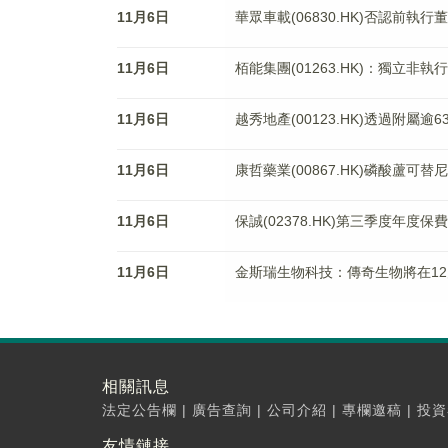
11月6日
華眾車載(06830.HK)否認前執
11月6日
栢能集團(01263.HK)：獨立
11月6日
越秀地產(00123.HK)透過附屬
11月6日
康哲藥業(00867.HK)磷酸蘆
11月6日
保誠(02378.HK)第三季度年度
11月6日
金斯瑞生物科技：傳奇生物將在12月
相關訊息
法定公告欄
|
廣告查詢
|
公司介紹
|
專欄邀稿
|
投資
友情鏈接