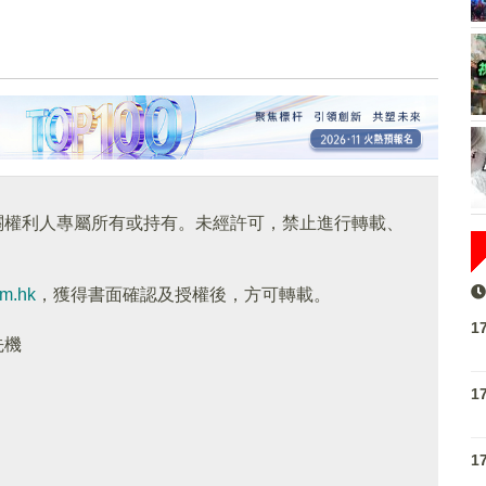
關權利人專屬所有或持有。未經許可，禁止進行轉載、
om.hk
，獲得書面確認及授權後，方可轉載。
1
先機
1
1