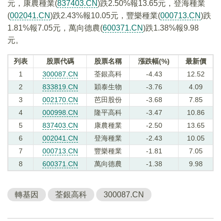
元，康農種業(
837403.CN
)跌2.50%報13.65元，登海種業
(
002041.CN
)跌2.43%報10.05元，豐樂種業(
000713.CN
)跌
1.81%報7.05元，萬向德農(
600371.CN
)跌1.38%報9.98
元。
列表
股票代碼
股票名稱
漲跌幅(%)
最新價
1
300087.CN
荃銀高科
-4.43
12.52
2
833819.CN
穎泰生物
-3.76
4.09
3
002170.CN
芭田股份
-3.68
7.85
4
000998.CN
隆平高科
-3.47
10.86
5
837403.CN
康農種業
-2.50
13.65
6
002041.CN
登海種業
-2.43
10.05
7
000713.CN
豐樂種業
-1.81
7.05
8
600371.CN
萬向德農
-1.38
9.98
轉基因
荃銀高科
300087.CN