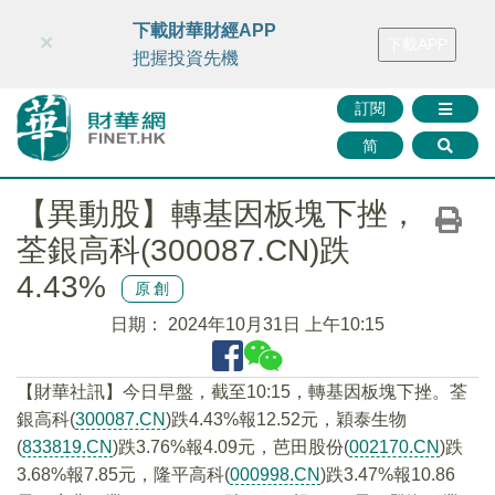
財華智庫網
FINTV
FINMETA
財華證券
媒體矩陣
下載財華財經APP
×
下載APP
智庫沙龍
聯絡我們
把握投資先機
訂閱
简
【異動股】轉基因板塊下挫，
荃銀高科(300087.CN)跌
4.43%
原創
日期：
2024年10月31日 上午10:15
【財華社訊】今日早盤，截至10:15，轉基因板塊下挫。荃
銀高科(
300087.CN
)跌4.43%報12.52元，穎泰生物
(
833819.CN
)跌3.76%報4.09元，芭田股份(
002170.CN
)跌
3.68%報7.85元，隆平高科(
000998.CN
)跌3.47%報10.86