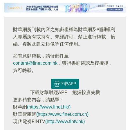
財華網所刊載內容之知識產權為財華網及相關權利
人專屬所有或持有。未經許可，禁止進行轉載、摘
編、複製及建立鏡像等任何使用。
如有意願轉載，請發郵件至
content@finet.com.hk
，獲得書面確認及授權後，
方可轉載。
下載APP
下載財華財經APP，把握投資先機
更多精彩内容，請點擊：
財華網
(https://www.finet.hk/)
財華智庫網
(https://www.finet.com.cn)
現代電視FINTV
(http://www.fintv.hk)