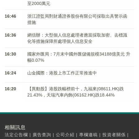
至2000萬元
16:46
浙江證監局對財通證券股份有限公司採取出具警示函
措施
16:36
網信辦：大型個人信息處理者應當採取加密、去標識
化等措施保障所處理個人信息安全
16:30
國家外匯局：7月末中國外匯儲備規模34188億美元 升
幅0.07%
16:24
山金國際：港股上市工作正常推進中
16:20
【異動股】港股跌幅榜前十，九福來(08611.HK)跌
21.43%，天瑞汽車内飾(06162.HK)跌18.44%
相關訊息
法定公告欄
|
廣告查詢
|
公司介紹
|
專欄邀稿
|
投資者關係
|