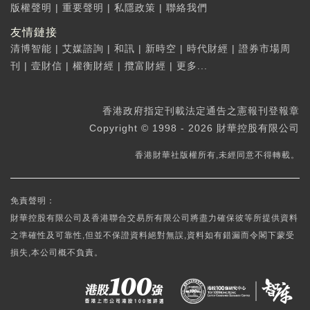
版權聲明
|
重要聲明
|
私隱政策
|
聯絡我們
友情鏈接
清博智能
|
艾媒諮詢
|
和訊
|
新時空
|
時代財經
|
證券市場周
刊
|
壹財信
|
權衡財經
|
攬富財經
|
更多...
香港政府指定刊載法定通告之憲報刊登報章
Copyright © 1998 - 2026 財華控股有限公司
香港財華社版權所有,未經同意不得轉載。
免責聲明：
財華控股有限公司及香港聯合交易所有限公司將盡力確保彼等所提供資料
之準確性及可靠性,但並不保證資料絕對無誤,資料如有錯漏而令閣下蒙受
損失,本公司概不負責。