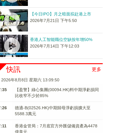
【今日IPO】月之暗面拟赴港上市
2026年7月21日 下午5:50
香港人工智能職位空缺按年增50%
2026年7月14日 下午12:03
快訊
更多
2026年8月8日 星期六 13:09:51
7:35
【盈警】綠心集團(00094.HK)料中期淨虧損同
比收窄不少於85%
7:26
德適-B(02526.HK)中期歸母淨虧損擴大至
5588.3萬元
7:11
香港金管局：7月底官方外匯儲備資產為4478
億美元