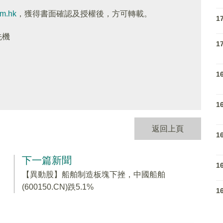
om.hk
，獲得書面確認及授權後，方可轉載。
1
先機
1
1
1
返回上頁
1
下一篇新聞
1
【異動股】船舶制造板塊下挫，中國船舶
(600150.CN)跌5.1%
1