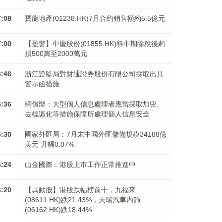
7:08
寶龍地產(01238.HK)7月合約銷售額約5.5億元
7:00
【盈警】中慶股份(01855.HK)料中期除稅後虧
損500萬至2000萬元
6:46
浙江證監局對財通證券股份有限公司採取出具
警示函措施
6:36
網信辦：大型個人信息處理者應當採取加密、
去標識化等措施保障所處理個人信息安全
6:30
國家外匯局：7月末中國外匯儲備規模34188億
美元 升幅0.07%
6:24
山金國際：港股上市工作正常推進中
6:20
【異動股】港股跌幅榜前十，九福來
(08611.HK)跌21.43%，天瑞汽車内飾
(06162.HK)跌18.44%