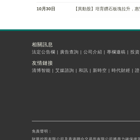
10月30日
【異動股】培育鑽石板塊拉升，惠豐鑽石(
相關訊息
法定公告欄
|
廣告查詢
|
公司介紹
|
專欄邀稿
|
投資
友情鏈接
清博智能
|
艾媒諮詢
|
和訊
|
新時空
|
時代財經
|
證
免責聲明：
財華控股有限公司及香港聯合交易所有限公司將盡力確保彼等