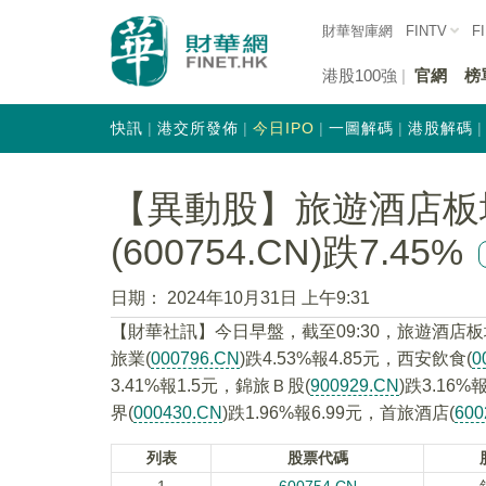
財華智庫網
FINTV
F
港股100強
官網
榜
快訊
港交所發佈
今日IPO
一圖解碼
港股解碼
【異動股】旅遊酒店板
(600754.CN)跌7.45%
日期：
2024年10月31日 上午9:31
【財華社訊】今日早盤，截至09:30，旅遊酒店
旅業(
000796.CN
)跌4.53%報4.85元，西安飲食(
0
3.41%報1.5元，錦旅Ｂ股(
900929.CN
)跌3.16%
界(
000430.CN
)跌1.96%報6.99元，首旅酒店(
600
列表
股票代碼
1
600754.CN