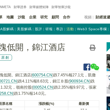
INMETA
財華證券
財華
媒體矩陣
財華
智庫沙龍
單
地圖
沙龍
企業
研究
顧問
合作
視頻
財經速
A股解碼
美股解碼
股評
研報
專訪
活動
Web3 Space專欄
塊低開，錦江酒店
原創
板塊低開。錦江酒店(
600754.CN
)跌7.45%報27.1元，凱撒
00721.CN
)跌4.11%報8.63元，錦江Ｂ股(
900934.CN
)跌
報1.32元，嶺南控股(
000524.CN
)跌2.35%報9.97元，張家
258.CN
)跌1.75%報14.0元。
股票名稱
漲跌幅(%)
最新價
錦江酒店
-7.45
27.1