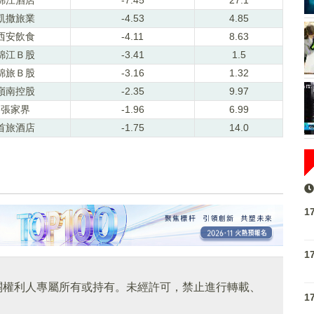
凱撒旅業
-4.53
4.85
西安飲食
-4.11
8.63
錦江Ｂ股
-3.41
1.5
錦旅Ｂ股
-3.16
1.32
嶺南控股
-2.35
9.97
張家界
-1.96
6.99
首旅酒店
-1.75
14.0
1
1
關權利人專屬所有或持有。未經許可，禁止進行轉載、
1