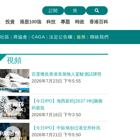
訂閱
简
遞
投資
港股100強
科技
專題
時政
香港百科
社區
商協會
CAGA
法定公告欄
服務
聯絡我們
視頻
百度獲批香港首個無人駕駛測試牌照
2026年7月23日 下午5:55
【今日IPO】海西新药[2637.HK]脑瘤
药获批
2026年7月16日 下午3:50
【今日IPO】中际旭创过港交所聆讯
2026年7月21日 下午5:50