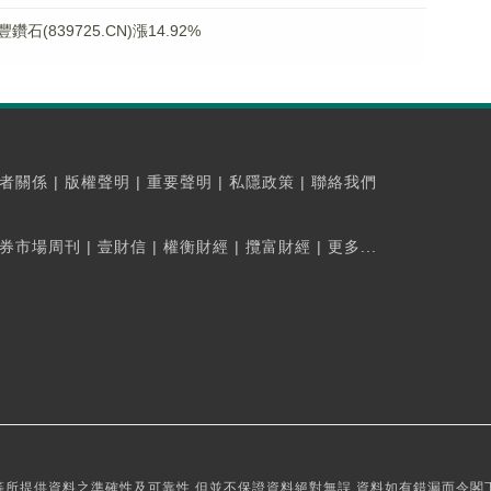
839725.CN)漲14.92%
者關係
|
版權聲明
|
重要聲明
|
私隱政策
|
聯絡我們
券市場周刊
|
壹財信
|
權衡財經
|
攬富財經
|
更多...
所提供資料之準確性及可靠性,但並不保證資料絕對無誤,資料如有錯漏而令閣