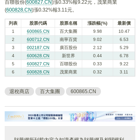
百聯股份(
600827.CN
)漲0.33%報9.22元，茂業商業
(
600828.CN
)漲0.32%報3.11元。
列表
股票代碼
股票名稱
漲跌幅(%)
最新價
1
600865.CN
百大集團
9.98
10.47
2
600712.CN
南寧百貨
9.02
6.53
3
002187.CN
廣百股份
2.12
5.29
4
600628.CN
新世界
0.44
6.78
5
600827.CN
百聯股份
0.33
9.22
6
600828.CN
茂業商業
0.32
3.11
退稅商店
百大集團
600865.CN
財華網所刊載內容之知識產權為財華網及相關權利