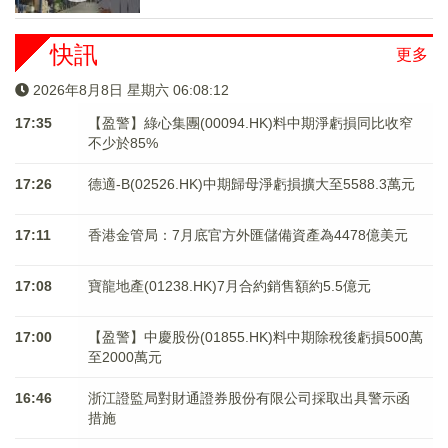
快訊
更多
2026年8月8日 星期六 06:08:12
17:35
【盈警】綠心集團(00094.HK)料中期淨虧損同比收窄
不少於85%
17:26
德適-B(02526.HK)中期歸母淨虧損擴大至5588.3萬元
17:11
香港金管局：7月底官方外匯儲備資產為4478億美元
17:08
寶龍地產(01238.HK)7月合約銷售額約5.5億元
17:00
【盈警】中慶股份(01855.HK)料中期除稅後虧損500萬
至2000萬元
16:46
浙江證監局對財通證券股份有限公司採取出具警示函
措施