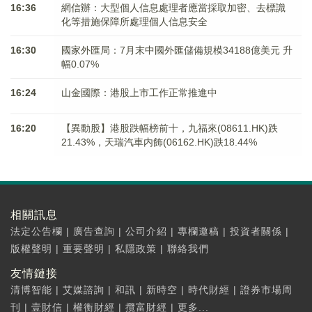
16:36
網信辦：大型個人信息處理者應當採取加密、去標識
化等措施保障所處理個人信息安全
16:30
國家外匯局：7月末中國外匯儲備規模34188億美元 升
幅0.07%
16:24
山金國際：港股上市工作正常推進中
16:20
【異動股】港股跌幅榜前十，九福來(08611.HK)跌
21.43%，天瑞汽車内飾(06162.HK)跌18.44%
相關訊息
法定公告欄
|
廣告查詢
|
公司介紹
|
專欄邀稿
|
投資者關係
|
版權聲明
|
重要聲明
|
私隱政策
|
聯絡我們
友情鏈接
清博智能
|
艾媒諮詢
|
和訊
|
新時空
|
時代財經
|
證券市場周
刊
|
壹財信
|
權衡財經
|
攬富財經
|
更多...