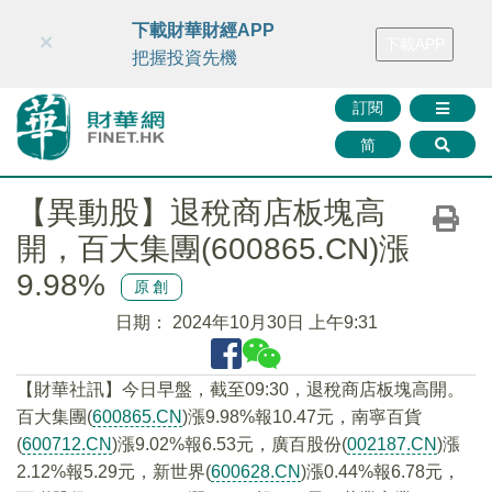
財華智庫網
FINTV
FINMETA
財華證券
媒體矩陣
下載財華財經APP
×
下載APP
智庫沙龍
聯絡我們
把握投資先機
訂閱
简
【異動股】退稅商店板塊高
開，百大集團(600865.CN)漲
9.98%
原創
日期：
2024年10月30日 上午9:31
【財華社訊】今日早盤，截至09:30，退稅商店板塊高開。
百大集團(
600865.CN
)漲9.98%報10.47元，南寧百貨
(
600712.CN
)漲9.02%報6.53元，廣百股份(
002187.CN
)漲
2.12%報5.29元，新世界(
600628.CN
)漲0.44%報6.78元，