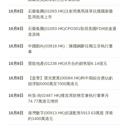
10月8日
石藥集團(01093.HK)注射用奧馬珠單抗獲國家藥
監局批准上市
10月8日
石藥集團(01093.HK)CPO301取得美國FDA快速通
道資格
10月8日
中國動向(03818.HK)：陳國鋼辭任獨立非執行董
事
10月8日
寶龍地產(01238.HK)9月合約銷售額6.14億元
10月8日
【盈警】寶光實業(00084.HK)料中期綜合應佔虧
損淨額5000萬至7000萬港元
10月8日
科笛-B(02487.HK)獲首席財務官兼執行董事斥
74.77萬港元增持
10月8日
港灣數字(00913.HK)折讓配售5913.63萬股 淨籌
約1400萬港元