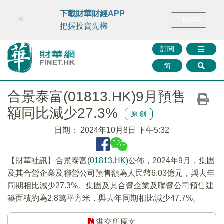
財華智庫網
FINTV
FINMETA
財華證券
媒體矩陣
下載財華財經APP
×
下載APP
智庫沙龍
聯絡我們
把握投資先機
訂閱
简
合景泰富(01813.HK)9月預售
額同比減少27.3%
原創
日期：
2024年10月8日 下午5:32
【財華社訊】合景泰富(
01813.HK
)公佈，2024年9月，集團
及其合營企業及聯營公司預售額為人民幣6.03億元，與去年
同期相比減少27.3%。集團及其合營企業及聯營公司預售建
築面積約為2.8萬平方米，與去年同期相比減少47.7%。
港交所原文