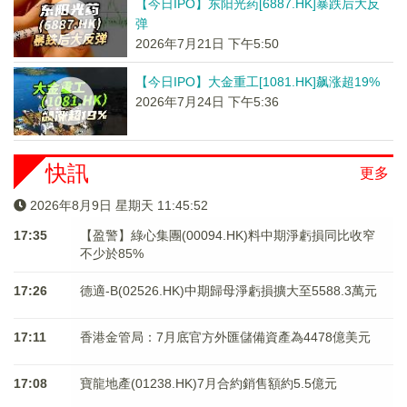
【今日IPO】东阳光药[6887.HK]暴跌后大反
弹
2026年7月21日 下午5:50
【今日IPO】大金重工[1081.HK]飙涨超19%
2026年7月24日 下午5:36
快訊
更多
2026年8月9日 星期天 11:45:52
17:35
【盈警】綠心集團(00094.HK)料中期淨虧損同比收窄
不少於85%
17:26
德適-B(02526.HK)中期歸母淨虧損擴大至5588.3萬元
17:11
香港金管局：7月底官方外匯儲備資產為4478億美元
17:08
寶龍地產(01238.HK)7月合約銷售額約5.5億元