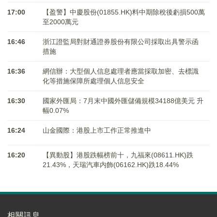
17:00
【盈警】中慶股份(01855.HK)料中期除稅後虧損500萬
至2000萬元
16:46
浙江證監局對財通證券股份有限公司採取出具警示函
措施
16:36
網信辦：大型個人信息處理者應當採取加密、去標識
化等措施保障所處理個人信息安全
16:30
國家外匯局：7月末中國外匯儲備規模34188億美元 升
幅0.07%
16:24
山金國際：港股上市工作正常推進中
16:20
【異動股】港股跌幅榜前十，九福來(08611.HK)跌
21.43%，天瑞汽車内飾(06162.HK)跌18.44%
相關訊息