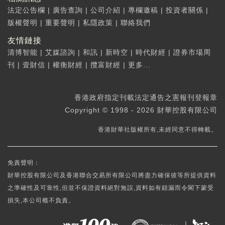
法定公告欄
|
廣告查詢
|
公司介紹
|
專欄邀稿
|
投資者關係
|
版權聲明
|
重要聲明
|
私隱政策
|
聯絡我們
友情鏈接
清博智能
|
艾媒諮詢
|
和訊
|
新時空
|
時代財經
|
證券市場周
刊
|
壹財信
|
權衡財經
|
攬富財經
|
更多...
香港政府指定刊載法定通告之憲報刊登報章
Copyright © 1998 - 2026 財華控股有限公司
香港財華社版權所有,未經同意不得轉載。
免責聲明：
財華控股有限公司及香港聯合交易所有限公司將盡力確保彼等所提供資料
之準確性及可靠性,但並不保證資料絕對無誤,資料如有錯漏而令閣下蒙受
損失,本公司概不負責。