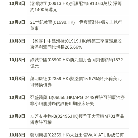
10月8日
港灣數字(00913.HK)折讓配售5913.63萬股 淨籌
約1400萬港元
10月8日
21世紀教育(01598.HK)：尹宸賢辭任獨立非執行
董事
10月8日
【盈喜】中遠海控(01919.HK)料第三季度歸屬股
東淨利潤同比增長285.66%
10月8日
綠城中國(03900.HK)前九個月合同銷售額約1872
億元
10月8日
藥明康德(02359.HK)擬溢價15.97%發行5億美元
可轉換債券
10月8日
亞盛醫藥-B(06855.HK)APG-2449獲許可開展治療
非小細胞肺癌的註冊III期臨床研究
10月8日
友芝友生物-B(02496.HK)授予正大天晴M701產品
獨家許可權
10月8日
藥明康德(02359.HK)未就出售WuXi ATU形成任何