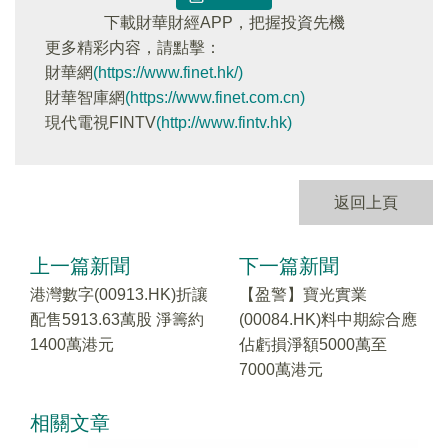
下載財華財經APP，把握投資先機
更多精彩内容，請點擊：
財華網
(https://www.finet.hk/)
財華智庫網
(https://www.finet.com.cn)
現代電視FINTV
(http://www.fintv.hk)
返回上頁
上一篇新聞
下一篇新聞
港灣數字(00913.HK)折讓
【盈警】寶光實業
配售5913.63萬股 淨籌約
(00084.HK)料中期綜合應
1400萬港元
佔虧損淨額5000萬至
7000萬港元
相關文章