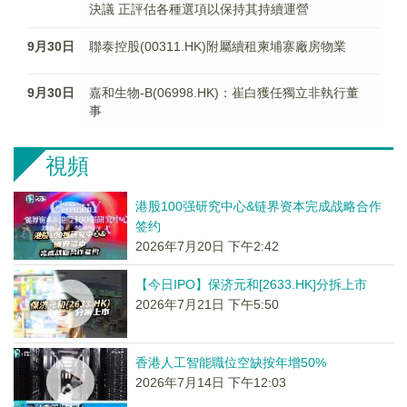
決議 正評估各種選項以保持其持續運營
9月30日
聯泰控股(00311.HK)附屬續租柬埔寨廠房物業
9月30日
嘉和生物-B(06998.HK)：崔白獲任獨立非執行董
事
視頻
港股100强研究中心&链界资本完成战略合作
签约
2026年7月20日 下午2:42
【今日IPO】保济元和[2633.HK]分拆上市
2026年7月21日 下午5:50
香港人工智能職位空缺按年增50%
2026年7月14日 下午12:03