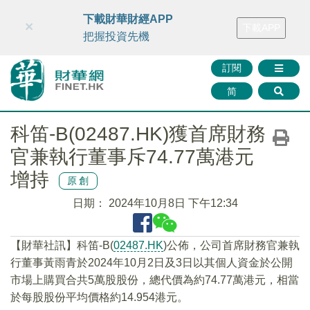
財華智庫網
FINTV
FINMETA
財華證券
媒體矩陣
下載財華財經APP
×
下載APP
智庫沙龍
聯絡我們
把握投資先機
訂閱
简
科笛-B(02487.HK)獲首席財務
官兼執行董事斥74.77萬港元
增持
原創
日期：
2024年10月8日 下午12:34
【財華社訊】科笛-B(
02487.HK
)公佈，公司首席財務官兼執
行董事黃雨青於2024年10月2日及3日以其個人資金於公開
市場上購買合共5萬股股份，總代價為約74.77萬港元，相當
於每股股份平均價格約14.954港元。