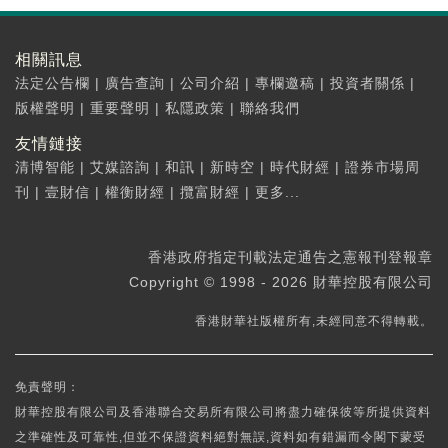
相關訊息
法定公告欄
|
廣告查詢
|
公司介紹
|
專欄邀稿
|
投資者關係
|
版權聲明
|
重要聲明
|
私隱政策
|
聯絡我們
友情鏈接
清博智能
|
艾媒諮詢
|
和訊
|
新時空
|
時代財經
|
證券市場周
刊
|
壹財信
|
權衡財經
|
攬富財經
|
更多...
香港政府指定刊載法定通告之憲報刊登報章
Copyright © 1998 - 2026 財華控股有限公司
香港財華社版權所有,未經同意不得轉載。
免責聲明：
財華控股有限公司及香港聯合交易所有限公司將盡力確保彼等所提供資料
之準確性及可靠性,但並不保證資料絕對無誤,資料如有錯漏而令閣下蒙受